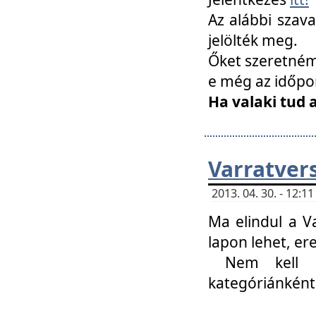
Az alábbi szav
jelölték meg.
Őket szeretném 
e még az időpo
Ha valaki tud 
Varratver
2013. 04. 30. - 12:
Ma elindul a V
lapon lehet, er
Nem kell mi
kategóriánként 