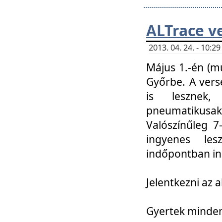
ALTrace v
2013. 04. 24. - 10:
Május 1.-én (m
Győrbe. A vers
is lesznek
pneumatikusak
Valószínűleg 7
ingyenes lesz
indőpontban in
Jelentkezni az a
Gyertek mindenk