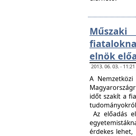
Műsza
fiatalokn
elnök elő
2013. 06. 03. - 11:
A Nemzetközi 
Magyarországr
időt szakít a f
tudományokról 
Az előadás el
egyetemisták
érdekes lehet,