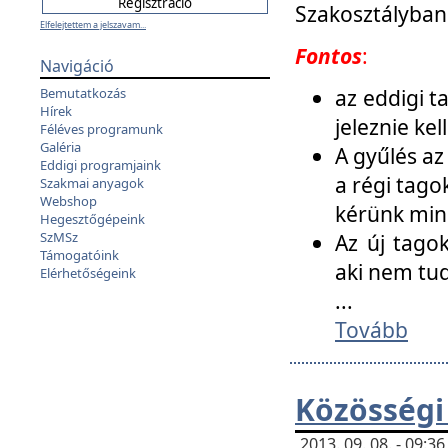
Szakosztályban
Elfelejtettem a jelszavam...
Fontos
:
Navigáció
az eddigi 
Bemutatkozás
Hírek
jeleznie ke
Féléves programunk
Galéria
A gyűlés az
Eddigi programjaink
a régi tago
Szakmai anyagok
Webshop
kérünk min
Hegesztőgépeink
SzMSz
Az új tago
Támogatóink
aki nem tud
Elérhetőségeink
...
Tovább
Közösségi
2013. 09. 08. - 09: