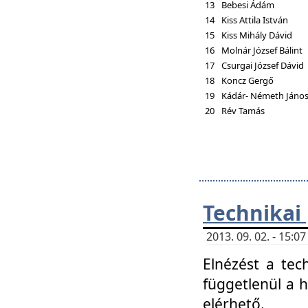
13
Bebesi Ádám
14
Kiss Attila István
15
Kiss Mihály Dávid
16
Molnár József Bálint
17
Csurgai József Dávid
18
Koncz Gergő
19
Kádár- Németh Jáno
20
Rév Tamás
Technikai
2013. 09. 02. - 15:
Elnézést a tec
függetlenül a 
elérhető.