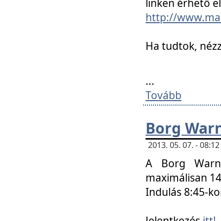
linken érhető el
http://www.mac
Ha tudtok, nézz
...
Tovább
Borg Warn
2013. 05. 07. - 08:
A Borg Warne
maximálisan 14 
Indulás 8:45-ko
Jelentkezés
itt!