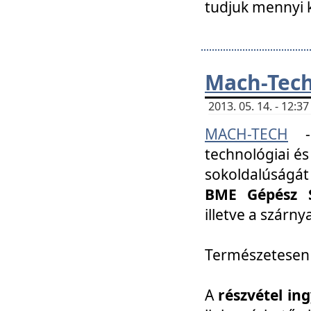
tudjuk mennyi k
Mach-Tech 
2013. 05. 14. - 12:
MACH-TECH
technológiai és
sokoldalúságát
BME Gépész S
illetve a szárn
Természetesen
A
részvétel in