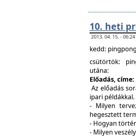
10. heti 
2013. 04. 15. - 06:
kedd: pingpong 
csütörtök: pi
utána:
Előadás, címe:
Az előadás sor
ipari példákkal
- Milyen terve
hegesztett ter
- Hogyan törté
- Milyen veszély