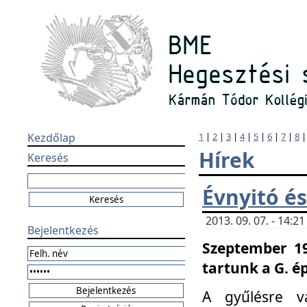
Kezdőlap
1
|
2
|
3
|
4
|
5
|
6
|
7
|
8
Hírek
Keresés
Évnyitó és
2013. 09. 07. - 14:
Bejelentkezés
Szeptember 19
tartunk a G. é
A gyűlésre v