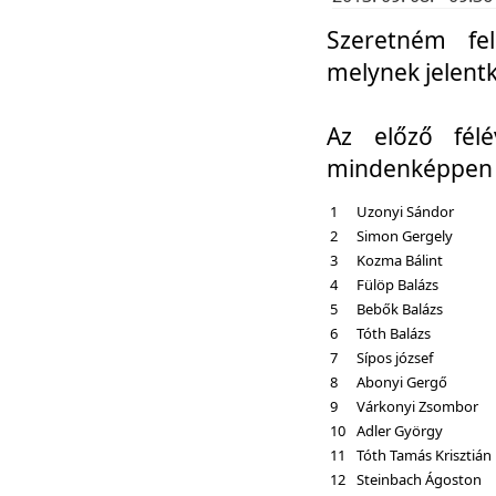
Szeretném fel
melynek jelent
Az előző fél
mindenképpen a
1
Uzonyi Sándor
2
Simon Gergely
3
Kozma Bálint
4
Fülöp Balázs
5
Bebők Balázs
6
Tóth Balázs
7
Sípos józsef
8
Abonyi Gergő
9
Várkonyi Zsombor
10
Adler György
11
Tóth Tamás Krisztián
12
Steinbach Ágoston