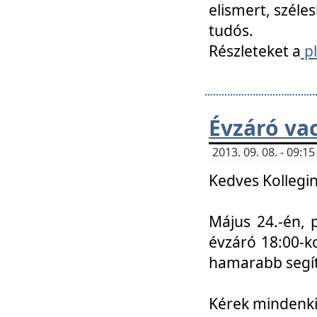
elismert, széle
tudós.
Részleteket a
pl
Évzáró va
2013. 09. 08. - 09:
Kedves Kollegin
Május 24.-én, 
évzáró 18:00-ko
hamarabb segít
Kérek mindenkit