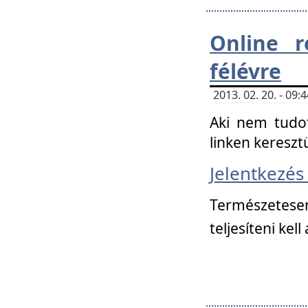
Online r
félévre
2013. 02. 20. - 09
Aki nem tudot
linken kereszt
Jelentkezé
Természetese
teljesíteni kell