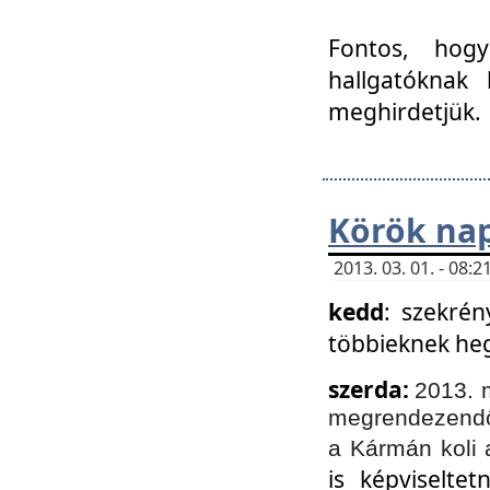
Fontos, hogy
hallgatóknak
meghirdetjük.
Körök nap
2013. 03. 01. - 08
kedd
: szekrén
többieknek he
szerda:
2013. 
megrendezendő 
a Kármán koli 
is képviselte