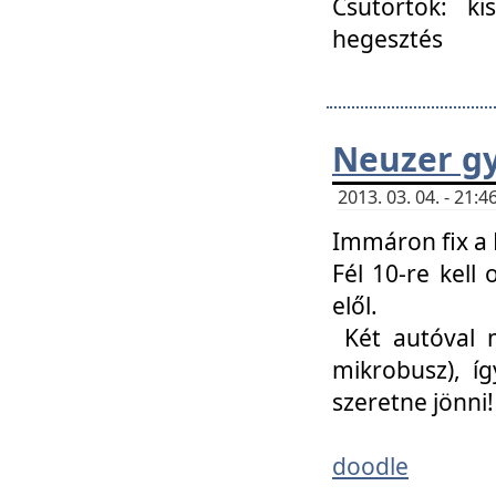
Csütörtök: ki
hegesztés
Neuzer gy
2013. 03. 04. - 21
Immáron fix a 
Fél 10-re kell
elől.
Két autóval 
mikrobusz), í
szeretne jönni!
doodle