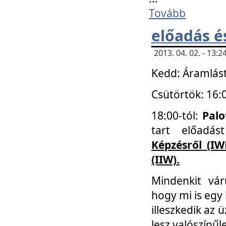
Tovább
előadás é
2013. 04. 02. - 13
Kedd: Áramlást
Csütörtök: 16:
18:00-tól:
Palo
tart előadá
Képzésről (IW
(IIW).
Mindenkit vá
hogy mi is egy
illeszkedik az
lesz valószínűl