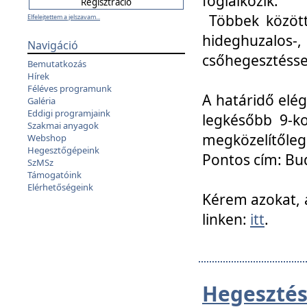
foglalkozik.
Többek között
Elfelejtettem a jelszavam...
hideghuzalo
Navigáció
csőhegesztéssel
Bemutatkozás
Hírek
Féléves programunk
A határidő elég
Galéria
Eddigi programjaink
legkésőbb 9-ko
Szakmai anyagok
megközelítőleg
Webshop
Hegesztőgépeink
Pontos cím: Bud
SzMSz
Támogatóink
Elérhetőségeink
Kérem azokat, a
linken:
itt
.
Hegesztés