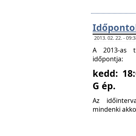
Időponto
2013. 02. 22. - 09
A 2013-as ta
időpontja:
kedd: 18:
G ép.
Az időinter
mindenki akko