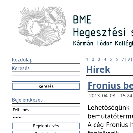
Kezdőlap
1
|
2
|
3
|
4
|
5
|
6
|
7
|
8
Hírek
Keresés
Fronius b
2013. 04. 08. - 15:
Bejelentkezés
Lehetőségünk 
bemutatótermét
A cég Fronius 