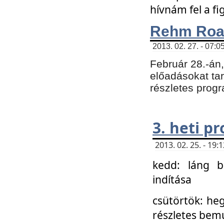
hívnám fel a f
Rehm Roa
2013. 02. 27. - 07:0
Február 28.-án
előadásokat tar
részletes prog
3. heti p
2013. 02. 25. - 19
kedd: láng b
indítása
csütörtök: he
részletes bemu