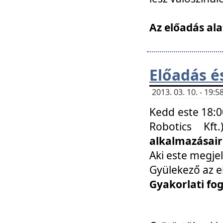
Az előadás ala
Előadás é
2013. 03. 10. - 19
Kedd este 18:0
Robotics Kf
alkalmazásairó
Aki este megjel
Gyülekező az e
Gyakorlati fo