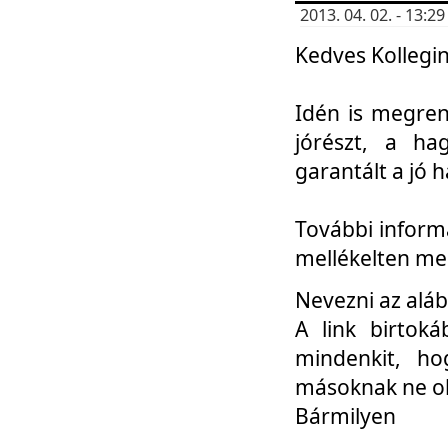
2013. 04. 02. - 13:
Kedves Kollegin
Idén is megren
jórészt, a ha
garantált a jó 
További informá
mellékelten me
Nevezni az aláb
A link birtoká
mindenkit, h
másoknak ne ok
Bármilyen
...