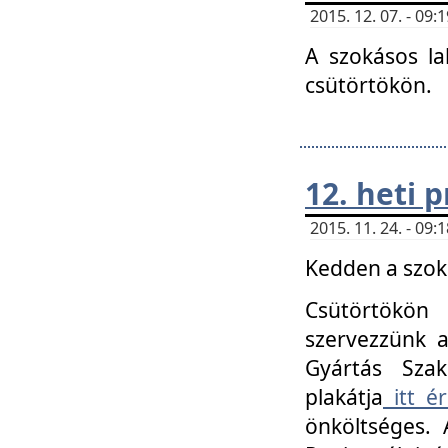
2015. 12. 07. - 09
A szokásos la
csütörtökön.
12. heti
2015. 11. 24. - 09
Kedden a szoká
Csütörtökö
szervezzünk a
Gyártás Szak
plakátja
itt ér
önköltséges. 