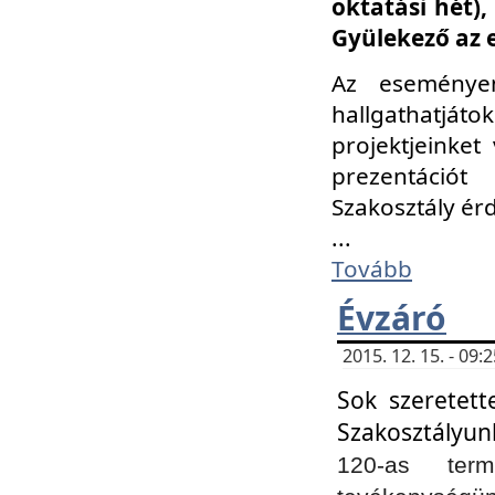
oktatási hét)
Gyülekező az 
Az eseménye
hallgathatjáto
projektjeinket
prezentációt
Szakosztály ér
...
Tovább
Évzáró
2015. 12. 15. - 09
Sok szeretett
Szakosztályun
120-as ter