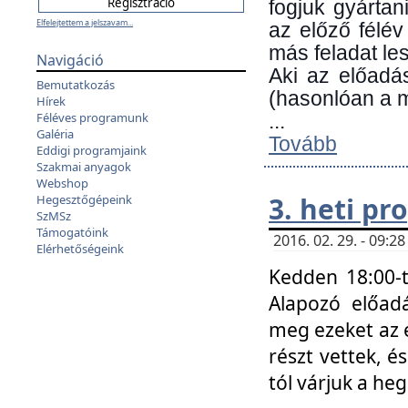
fogjuk gyártan
Elfelejtettem a jelszavam...
az előző félév
más feladat les
Navigáció
Aki az előadá
Bemutatkozás
(hasonlóan a
Hírek
Féléves programunk
...
Galéria
Tovább
Eddigi programjaink
Szakmai anyagok
Webshop
3. heti p
Hegesztőgépeink
SzMSz
Támogatóink
2016. 02. 29. - 09:
Elérhetőségeink
Kedden 18:00-t
Alapozó előad
meg ezeket az 
részt vettek, é
tól várjuk a he