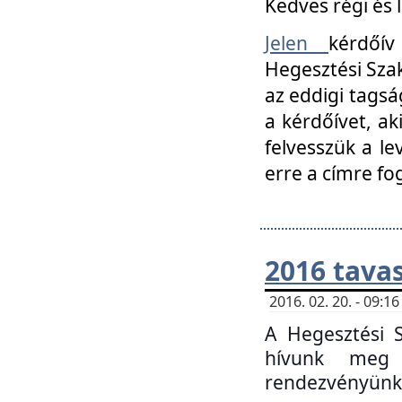
Kedves régi és 
Jelen
kérdőív
Hegesztési Szak
az eddigi tagsá
a kérdőívet, ak
felvesszük a le
erre a címre fo
2016 tavas
2016. 02. 20. - 09:
A Hegesztési S
hívunk meg 
rendezvényünk