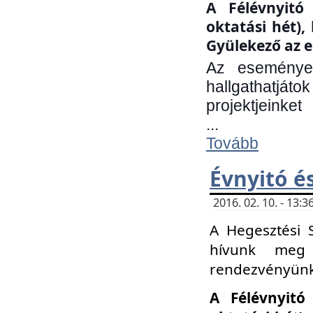
A Félévnyitó 
oktatási hét)
Gyülekező az e
Az eseményen
hallgathatjáto
projektjeinket
...
Tovább
Évnyitó é
2016. 02. 10. - 13
A Hegesztési 
hívunk meg 
rendezvényünk
A Félévnyitó