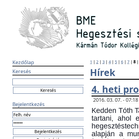
Kezdőlap
1
|
2
|
3
|
4
|
5
|
6
|
7
|
8
Hírek
Keresés
4. heti p
2016. 03. 07. - 07:
Bejelentkezés
Kedden Tóth Ta
tartani, ahol
hegesztéstechn
alapján a mun