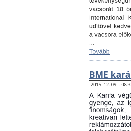
tevékenységünk
vacsorát 18 ó
International 
üdítővel kedv
a vacsora elők
...
Tovább
BME kará
2015. 12. 09. - 08
A Karifa vég
gyenge, az i
finomságok,
kreatívan let
reklámozzá