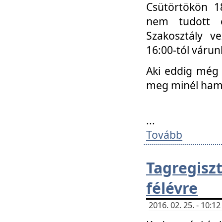
Csütörtökön 18
nem tudott e
Szakosztály v
16:00-tól váru
Aki eddig még 
meg minél ham
...
Tovább
Tagregis
félévre
2016. 02. 25. - 10: