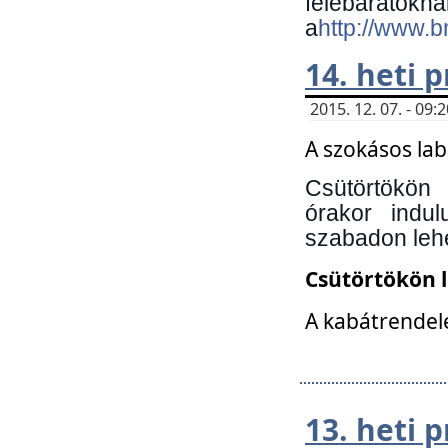
felebará
a
http://www.
14. heti
2015. 12. 07. - 09
A szokásos la
Csütörtökön
órakor indu
szabadon lehe
Csütörtökön 
A kabátrendelé
13. heti