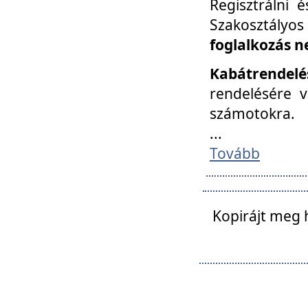
Regisztrálni 
Szakosztályos
foglalkozás n
Kabátrendelé
rendelésére v
számotokra.
...
Tovább
Kopirájt meg 