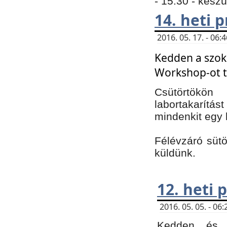
- 15:30 - kész
14. heti
2016. 05. 17. - 06
Kedden a szoká
Workshop-ot t
Csütörtökön
labortakarítást
mindenkit egy 
Félévzáró sütö
küldünk.
12. heti
2016. 05. 05. - 0
Kedden és c