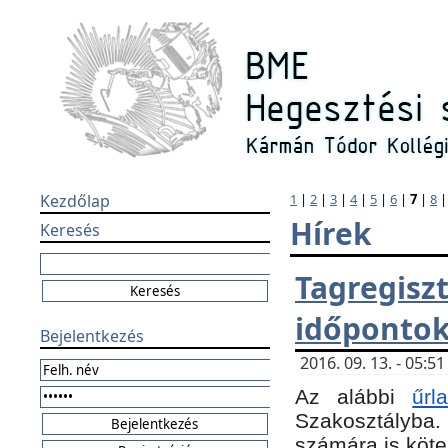
Kezdőlap
1
|
2
|
3
|
4
|
5
|
6
|
7
|
8
Hírek
Keresés
Tagregi
időponto
Bejelentkezés
2016. 09. 13. - 05:
Az alábbi
űr
Szakosztályba.
számára is köte