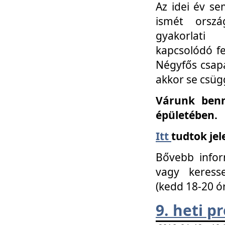
Az idei év se
ismét orszá
gyakorlati
kapcsolódó f
Négyfős csap
akkor se csüg
Várunk benn
épületében.
Itt
tudtok jel
Bővebb infor
vagy keress
(kedd 18-20 ó
9. heti 