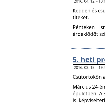
2016. 04. 12. - 1
Kedden és csü
titeket.
Pénteken is
érdeklődőt sz
5. heti 
2016. 03. 15. - 1
Csütörtökön a
Március 24-én
épületben. A 
is képviselte