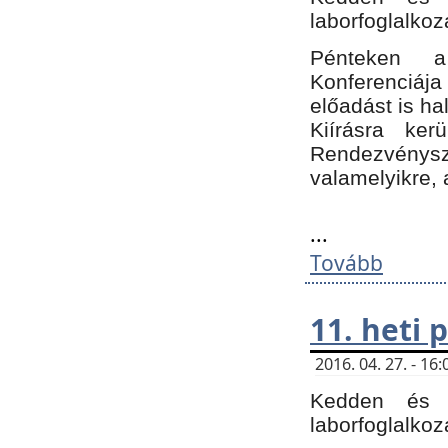
laborfoglalkoz
Pénteken 
Konferenciá
előadást is h
Kiírásra ke
Rendezvénysze
valamelyikre, 
...
Tovább
11. heti
2016. 04. 27. - 1
Kedden és c
laborfoglalkoz