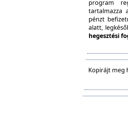
program reg
tartalmazza a
pénzt befizet
alatt, legkés
hegesztési fo
Kopirájt meg 