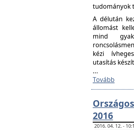
tudományok t
A délután ke
állomást kell
mind gyako
roncsolásmen
kézi ívheges
utasítás készít
...
Tovább
Országo
2016
2016. 04. 12. - 1