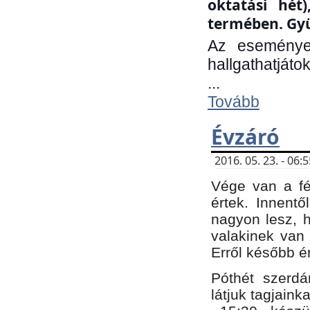
oktatási hét
termében. Gyü
Az eseménye
hallgathatjáto
...
Tovább
Évzáró
2016. 05. 23. - 06
Vége van a fé
értek. Innent
nagyon lesz, 
valakinek van
Erről később é
Póthét szerdá
látjuk tagjaink