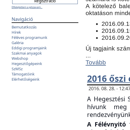
​A kötelező bal
Elfelejtettem a jelszavam...
oktatáson minde
Navigáció
​2016.09.
Bemutatkozás
2016.09.1
Hírek
2016.09.2
Féléves programunk
Galéria
Új tagjaink szám
Eddigi programjaink
Szakmai anyagok
...
Webshop
Tovább
Hegesztőgépeink
SzMSz
Támogatóink
2016 őszi
Elérhetőségeink
2016. 08. 28. - 12
A Hegesztési 
hívunk meg 
rendezvényünk
A Félévnyitó 