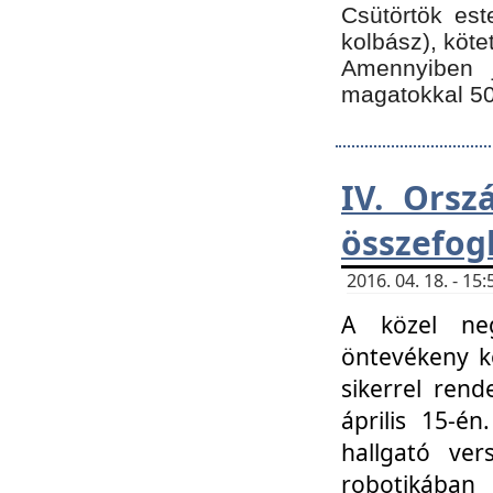
Csütörtök est
kolbász), köte
Amennyiben 
magatokkal 50
IV. Orsz
összefog
2016. 04. 18. - 1
A közel neg
öntevékeny k
sikerrel ren
április 15-é
hallgató ver
robotikába