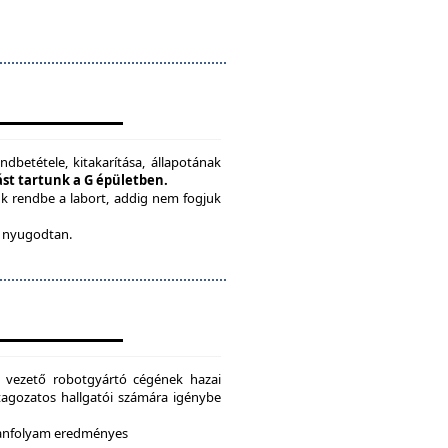
ndbetétele, kitakarítása, állapotának
tást tartunk a G épületben.
ük rendbe a labort, addig nem fogjuk
be nyugodtan.
g vezető robotgyártó cégének hazai
i tagozatos hallgatói számára igénybe
 tanfolyam eredményes