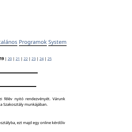
talános
Programok
System
19
|
20
|
21
|
22
|
23
|
24
|
25
zi félév nyitó rendezvényét. Várunk
ni a Szakosztály munkájában.
osztályba, ezt majd egy online kérdőív