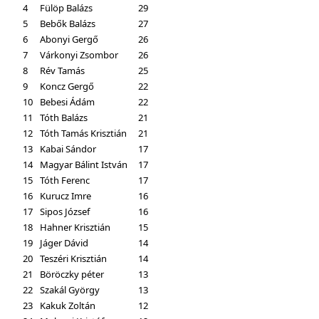
4
Fülöp Balázs
29
5
Bebők Balázs
27
6
Abonyi Gergő
26
7
Várkonyi Zsombor
26
8
Rév Tamás
25
9
Koncz Gergő
22
10
Bebesi Ádám
22
11
Tóth Balázs
21
12
Tóth Tamás Krisztián
21
13
Kabai Sándor
17
14
Magyar Bálint István
17
15
Tóth Ferenc
17
16
Kurucz Imre
16
17
Sipos József
16
18
Hahner Krisztián
15
19
Jáger Dávid
14
20
Teszéri Krisztián
14
21
Böröczky péter
13
22
Szakál György
13
23
Kakuk Zoltán
12