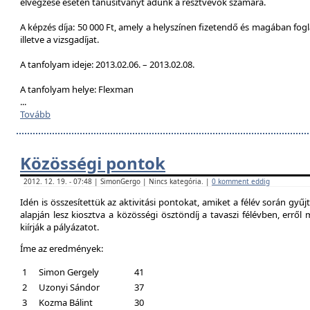
elvégzése esetén tanúsítványt adunk a résztvevők számára.
A képzés díja: 50 000 Ft, amely a helyszínen fizetendő és magában foglal
illetve a vizsgadíjat.
A tanfolyam ideje: 2013.02.06. – 2013.02.08.
A tanfolyam helye: Flexman
...
Tovább
Közösségi pontok
2012. 12. 19. - 07:48 | SimonGergo | Nincs kategória. |
0 komment eddig
Idén is összesítettük az aktivitási pontokat, amiket a félév során gyű
alapján lesz kiosztva a közösségi ösztöndíj a tavaszi félévben, erről
kiírják a pályázatot.
Íme az eredmények:
1
Simon Gergely
41
2
Uzonyi Sándor
37
3
Kozma Bálint
30