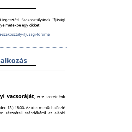
egesztési Szakosztályának Ifjúsági
igyelmetekbe egy cikket:
-szakosztaly-ifjusagi-foruma
lalkozás
!
yi vacsoráját
, erre szeretnénk
ec 13.) 18:00. Az idei menü: halászlé
on részvételi szándékáról az alábbi