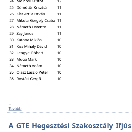
24
Molnosi Kristóf
12
25
Dömötör Krisztián
11
26
Kiss Attila István
11
27
Mikulai Gergely Csaba
11
28
Németh Levente
11
29
Zay János
11
30
Katona Miklós
10
31
Kiss Mihály Dávid
10
32
Lengyel Róbert
10
33
Mucsi Márk
10
34
Németh Ádám
10
35
Olasz László Péter
10
36
Rostási Gergő
10
...
Tovább
A GTE Hegesztési Szakosztály Ifjú