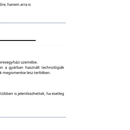
lőre, hanem arra is
veresegyházi üzemébe.
tán a gyárban használt technológiák
 megismerése lesz terítéken.
e többen is jelentkezhettek, ha esetleg