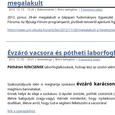
megalakult
2012. 12. 13. - 15:26 | BakosLevente | Nincs kategória. |
0 komment eddig
2012. június 29-én megalakult a Gépipari Tudományos Egyesület H
Fóruma. Az Ifjúsági Fórum programjairól, jövőbeli terveiről ajánlunk f
http://news.uni-obuda.hu/articles/2012/11/26/megalakult-a-hegesztesi
Évzáró vacsora és pótheti laborfog
2012. 12. 05. - 20:21 | SimonGergo | Nincs kategória. |
0 komment eddig
Póthéten NINCSENEK
laborfoglalkozások, holnap lesz az utolsó idén
évzáró karácson
Szakosztályunk idén is megtartja szokásos
meghívni benneteket.
Ennek helye és ideje a szokásos: G épület öntöde, póthét csütörtök (d
illetve babgulyás (vagy-vagy). Kérnék mindenkit, hogy nyilatkozz
dudliban, illetve arról, hogy tud-e segíteni felkészülni a vacsorára!
link a szavazáshoz