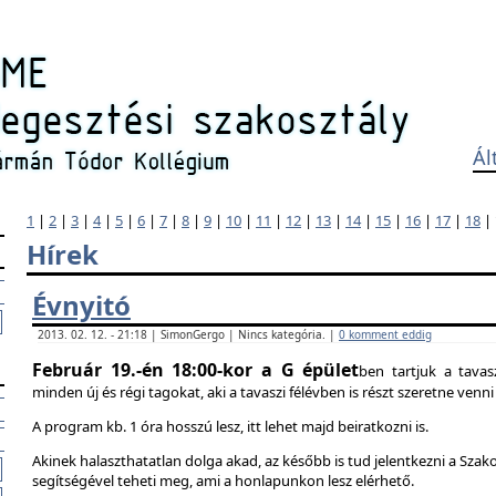
Ál
1
|
2
|
3
|
4
|
5
|
6
|
7
|
8
|
9
|
10
|
11
|
12
|
13
|
14
|
15
|
16
|
17
|
18
|
Hírek
Évnyitó
2013. 02. 12. - 21:18 | SimonGergo | Nincs kategória. |
0 komment eddig
Február 19.-én 18:00-kor a G épület
ben tartjuk a tavas
minden új és régi tagokat, aki a tavaszi félévben is részt szeretne ven
A program kb. 1 óra hosszú lesz, itt lehet majd beiratkozni is.
Akinek halaszthatatlan dolga akad, az később is tud jelentkezni a Szak
segítségével teheti meg, ami a honlapunkon lesz elérhető.