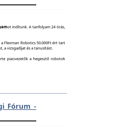
lyam
ot indítunk. A tanfolyam 24 órás,
a Flexman Robotics 50.000Ft-ért tart
, a vizsgadíjat és a tanusítást.
te piacvezetők a hegesztő robotok
gi Fórum -