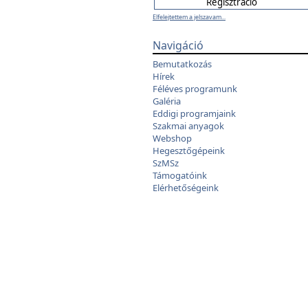
Elfelejtettem a jelszavam...
Navigáció
Bemutatkozás
Hírek
Féléves programunk
Galéria
Eddigi programjaink
Szakmai anyagok
Webshop
Hegesztőgépeink
SzMSz
Támogatóink
Elérhetőségeink