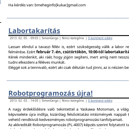
Ha kérdés van: bmeheginfo[kukac]gmail.com
Labortakarítás
2013. 02. 05. - 09:03 | SimonGergo | Nincs kategória. |
0 komment eddig
Lassan elindul a tavaszi félév is, ezért szükségesség válik a labor re
felmérése. Ezért
február 7.-én, csütörtökön, 10:00-tól labortakarí
Kérek mindenkit, aki ráér, hogy jöjjön segíteni, mert amíg nem tessz
tudni elkezdeni a féléves munkát.
Eléggé sok a tennivaló, ezért aki csak délután tud jönni, az is nézzen 
Robotprogramozás újra!
2013. 02. 03. - 14:05 | SimonGergo | Nincs kategória. |
0 komment eddig
A nagy érdeklődésre való tekintettel a Yaskawa Motoman, a vilá
képviselete újra indítja, kizárólag felsőoktatási intézmények nappal
vehető rendkívüli kedvezményes robotprogramozási tanfolyamait.
Az akkreditált Robotprogramozás (PL-4007) képzés szerint folytatott