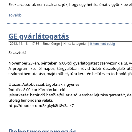
Ezek a vacsorák nem csak arra jók, hogy egy heti kalóriát vigyünk be e
...
Tovább
GE gyárlátogatás
2012. 11. 18. - 17:36 | SimonGergo | Nincs kategória. |
0 komment eddig
Sziasztok!
November 23.-án, pénteken, 9:00-tól gyárlátogatást szervezünk a GE 
A program kb. fél napos, tárgyalóban rövid üzleti összefoglaló u
szakmai bemutatása, majd műhelytúra keretén belül ezen technológiák
Utazás: Autóbusszal, tagoknak ingyenes
Indulás: 8:00-kor Kármán koli elől
Jelentkezés: határidő hétfő éjfél, az első 9 ember lejutása garantált, d
utólag lemondaná valaki.
http://doodle.com/3kgkyk8tt8v3afk7
Robotprogramozás