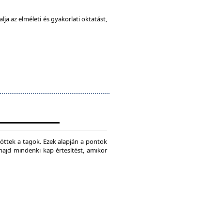
ja az elméleti és gyakorlati oktatást,
jtöttek a tagok. Ezek alapján a pontok
 majd mindenki kap értesítést, amikor