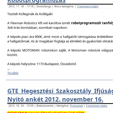
2012. 11. 18. - 17:18 | SimonGergo | Nincs kategória. |
0 komment eddig
Tisztelt Kolleginák és Kollégák!
A Flexman Robotics Kft-vel karöltve ismét
robotprogramozói tanfo
3x8 órás bontásban, szombati napokon.
A képzés piaci ára 900€, amit most a hallgatók támogatása érdekében 
a hallgatóknak. Az ár magában foglalja az elméleti és gyakorlati oktatást
A képzés MOTOMAN robotokon zajlik. A Motoman robotok világszer
között.
A képzés helyszíne: 1173 Budapest, Összekötő
...
Tovább
GTE Hegesztési Szakosztály Ifjúsá
Nyitó ankét 2012. november 16.
2012. 10. 24. - 15:59 | BakosLevente | Kategória:
Programok
|
0 komment eddig