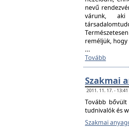
nevű rendezvén
várunk, aki
társadalomtud
Természetesen
reméljük, hogy
...
Tovább
Szakmai 
2011. 11. 17. - 13:
Tovább bővült 
tudnivalók és 
Szakmai anyag