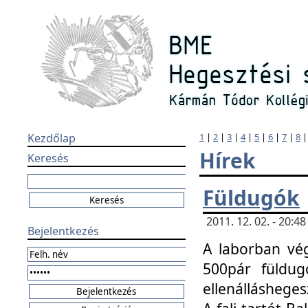
Kezdőlap
1
|
2
|
3
|
4
|
5
|
6
|
7
|
8
Hírek
Keresés
Füldugók
2011. 12. 02. - 20:
Bejelentkezés
A laborban vég
500pár füldugó
ellenállásheges