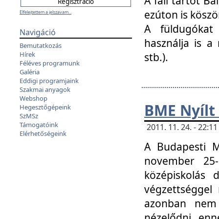
A fali tartót B
ezúton is köszö
Elfelejtettem a jelszavam...
A füldugókat
Navigáció
használja is a 
Bemutatkozás
Hírek
stb.).
Féléves programunk
Galéria
Eddigi programjaink
Szakmai anyagok
Webshop
BME Nyílt
Hegesztőgépeink
SzMSz
Támogatóink
2011. 11. 24. - 22:
Elérhetőségeink
A Budapesti 
november 25-
középiskolás d
végzettséggel
azonban nem 
nézelődni, enn