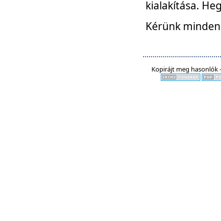
kialakítása. He
Kérünk mindenki
Kopirájt meg hasonlók -