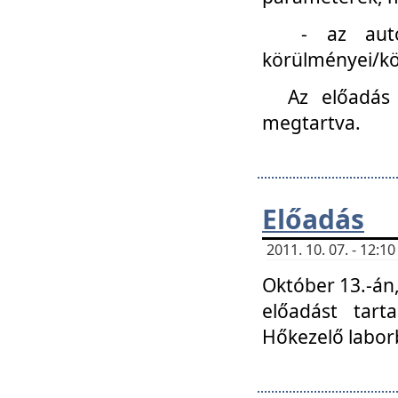
- az autóipa
körülményei/k
Az előadás
megtartva.
Előadás
2011. 10. 07. - 12:
Október 13.-án,
előadást tar
Hőkezelő labor