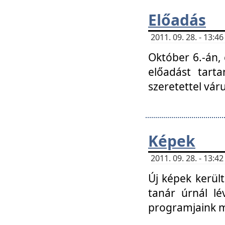
Előadás
2011. 09. 28. - 13:
Október 6.-án,
előadást tart
szeretettel vá
Képek
2011. 09. 28. - 13:
Új képek kerülte
tanár úrnál lé
programjaink m