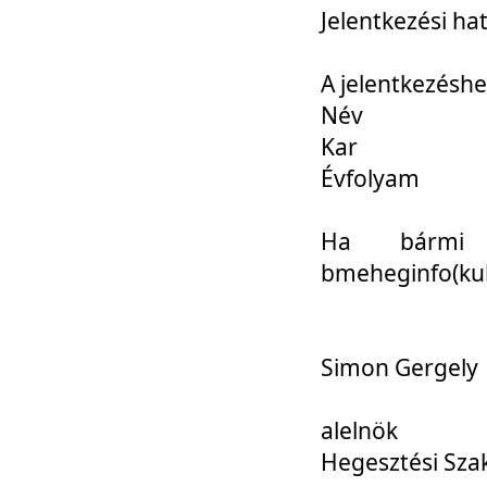
Jelentkezési ha
A jelentkezéshe
Név
Kar
Évfolyam
Ha bármi 
bmeheginfo(kuk
Simon Gergely
alelnök
Hegesztési Sza