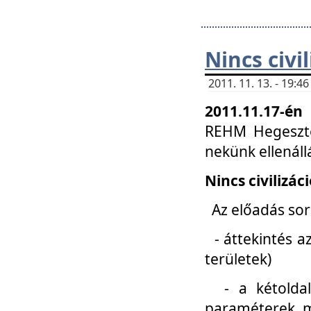
Nincs civi
2011. 11. 13. - 19:
2011.11.17-én
REHM Hegeszté
nekünk ellenál
Nincs civilizác
Az előadás sorá
- áttekintés az
területek)
- a kétoldali 
paraméterek, m