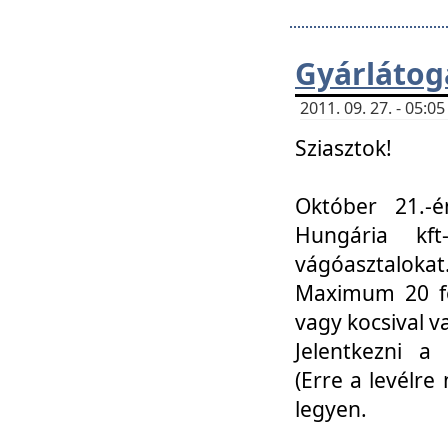
Gyárlátoga
2011. 09. 27. - 05:
Sziasztok!
Október 21.-é
Hungária kf
vágóasztalokat
Maximum 20 fő
vagy kocsival 
Jelentkezni a 
(Erre a levélre 
legyen.