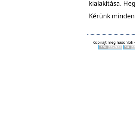
kialakítása. He
Kérünk mindenki
Kopirájt meg hasonlók -