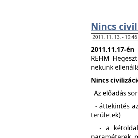
Nincs civi
2011. 11. 13. - 19:
2011.11.17-én
REHM Hegeszté
nekünk ellenál
Nincs civilizác
Az előadás sorá
- áttekintés az
területek)
- a kétoldali 
paraméterek, m