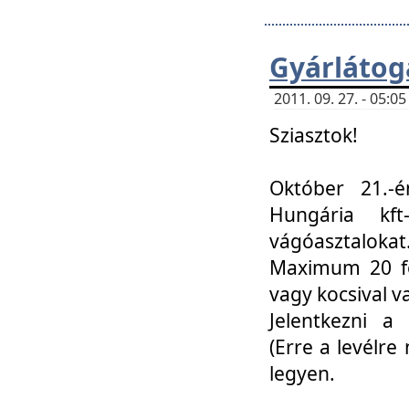
Gyárlátoga
2011. 09. 27. - 05:
Sziasztok!
Október 21.-é
Hungária kf
vágóasztalokat
Maximum 20 fő
vagy kocsival 
Jelentkezni a 
(Erre a levélre 
legyen.