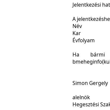
Jelentkezési ha
A jelentkezéshe
Név
Kar
Évfolyam
Ha bármi 
bmeheginfo(kuk
Simon Gergely
alelnök
Hegesztési Sza