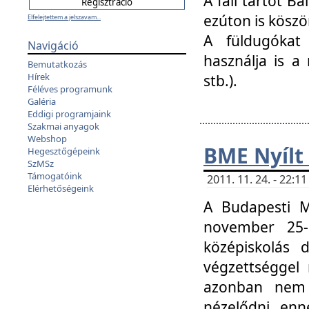
A fali tartót B
ezúton is köszö
Elfelejtettem a jelszavam...
A füldugókat
Navigáció
használja is a 
Bemutatkozás
Hírek
stb.).
Féléves programunk
Galéria
Eddigi programjaink
Szakmai anyagok
Webshop
BME Nyílt
Hegesztőgépeink
SzMSz
Támogatóink
2011. 11. 24. - 22:
Elérhetőségeink
A Budapesti 
november 25-
középiskolás d
végzettséggel
azonban nem 
nézelődni, enn