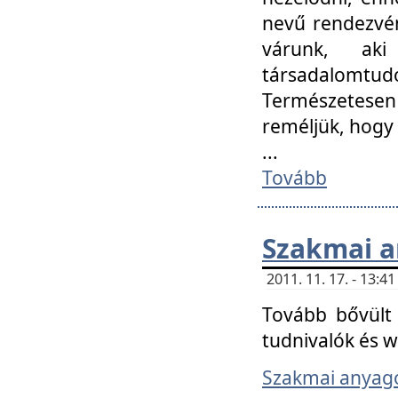
nevű rendezvén
várunk, aki
társadalomtud
Természetesen
reméljük, hogy
...
Tovább
Szakmai 
2011. 11. 17. - 13:
Tovább bővült 
tudnivalók és 
Szakmai anyag