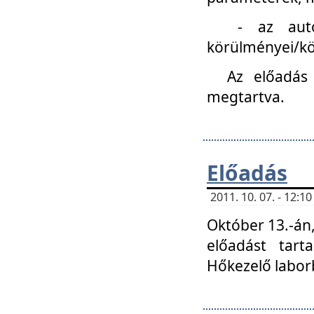
- az autóipa
körülményei/k
Az előadás
megtartva.
Előadás
2011. 10. 07. - 12:
Október 13.-án,
előadást tar
Hőkezelő labor