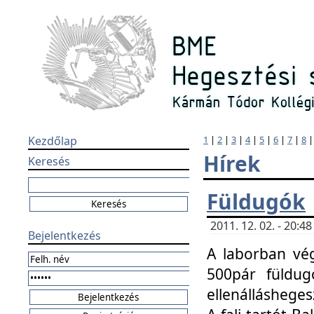
Kezdőlap
1
|
2
|
3
|
4
|
5
|
6
|
7
|
8
Hírek
Keresés
Füldugók
2011. 12. 02. - 20:
Bejelentkezés
A laborban vég
500pár füldugó
ellenállásheges