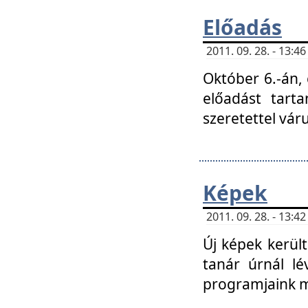
Előadás
2011. 09. 28. - 13:
Október 6.-án,
előadást tart
szeretettel vá
Képek
2011. 09. 28. - 13:
Új képek kerülte
tanár úrnál lé
programjaink m