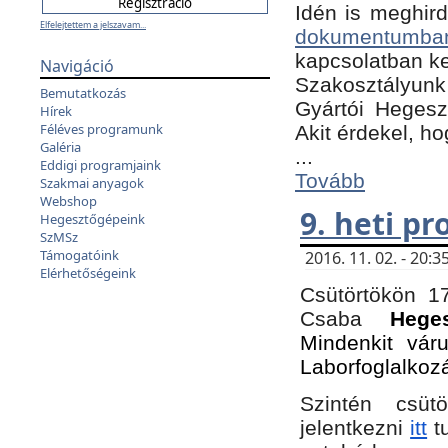
Idén is meghird
Elfelejtettem a jelszavam...
dokumentumba
kapcsolatban ke
Navigáció
Szakosztályunk 
Bemutatkozás
Gyártói Hegeszt
Hírek
Féléves programunk
Akit érdekel, h
Galéria
...
Eddigi programjaink
Tovább
Szakmai anyagok
Webshop
9. heti p
Hegesztőgépeink
SzMSz
Támogatóink
2016. 11. 02. - 20
Elérhetőségeink
Csütörtökön 17
Csaba
Hege
Mindenkit vár
Laborfoglalkoz
Szintén csüt
jelentkezni
itt
tu