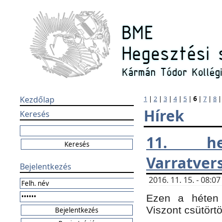
Kezdőlap
1
|
2
|
3
|
4
|
5
|
6
|
7
|
8
Hírek
Keresés
11. h
Varratver
Bejelentkezés
2016. 11. 15. - 08:
Ezen a héten 
Viszont csütört