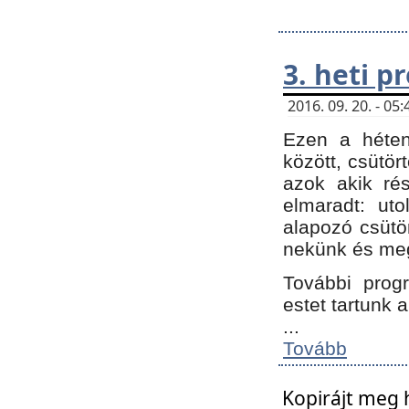
3. heti 
2016. 09. 20. - 0
Ezen a héte
között, csütör
azok akik ré
elmaradt: ut
alapozó csütör
nekünk és meg
További progr
estet tartunk 
...
Tovább
Kopirájt meg 