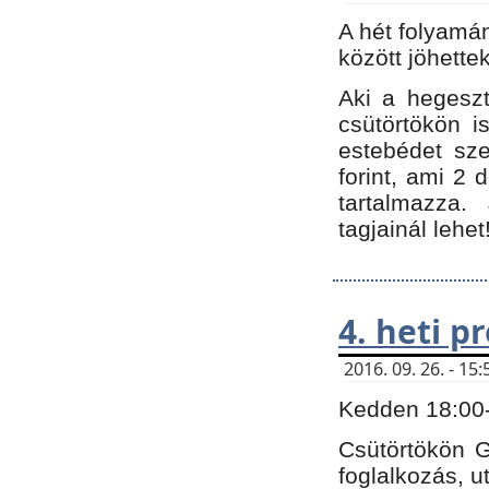
A hét folyamá
között jöhette
Aki a hegeszt
csütörtökön i
estebédet sze
forint, ami 2 
tartalmazza.
tagjainál lehet
4. heti 
2016. 09. 26. - 1
Kedden 18:00-t
Csütörtökön G
foglalkozás, ut