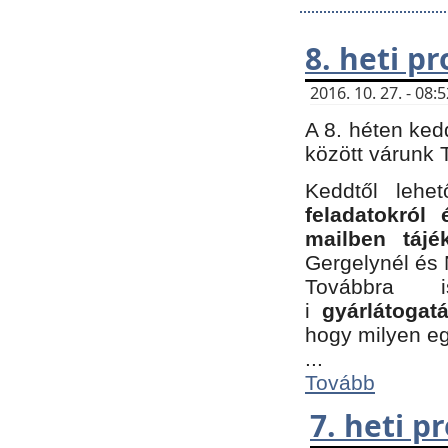
8. heti p
2016. 10. 27. - 08
A 8. héten ked
között várunk T
Keddtől leh
feladatokról
mailben tájé
Gergelynél és 
Továbbra 
i
gyárlátoga
hogy milyen e
...
Tovább
7. heti 