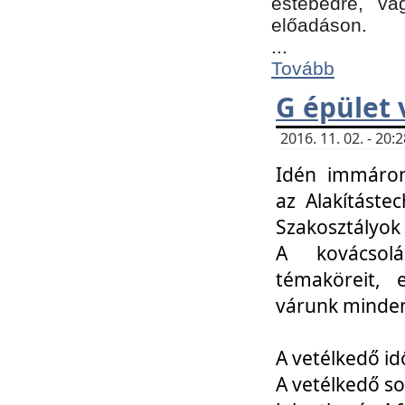
estebédre, va
előadáson.
...
Tovább
G épület 
2016. 11. 02. - 20
Idén immáro
az Alakításte
Szakosztályok
A kovácsolá
témaköreit, e
várunk minden
A vetélkedő id
A vetélkedő so