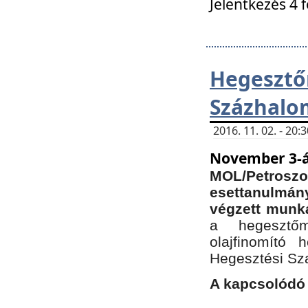
Jelentkezés 4 
Hegesz
Százhalo
2016. 11. 02. - 20
November 3-á
MOL/Petr
esettanulmá
végzett munká
a hegesztőm
olajfinomító 
Hegesztési Sz
A kapcsolódó