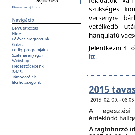
feladatok vá
szükséges kom
Elfelejtettem a jelszavam...
versenyre bár
Navigáció
vetélkedő ut
Bemutatkozás
Hírek
hangulatú vacso
Féléves programunk
Galéria
Jelentkezni 4 f
Eddigi programjaink
itt.
Szakmai anyagok
Webshop
Hegesztőgépeink
SzMSz
Támogatóink
Elérhetőségeink
2015 tavas
2015. 02. 09. - 08:
A Hegesztési 
érdeklődő hallg
A tagtoborzó i