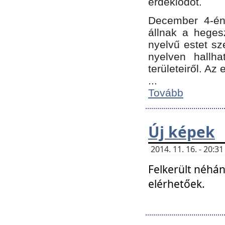
érdeklődőt.
December 4-én
állnak a hegesz
nyelvű estet sz
nyelven hallh
területeiről. A
...
Tovább
Új képek
2014. 11. 16. - 20:
Felkerült néhán
elérhetőek.