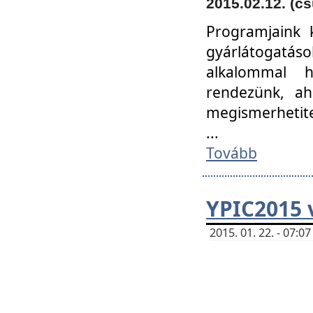
2015.02.12. (cs
Programjaink k
gyárlátogatáso
alkalommal h
rendezünk, ah
megismerhetite
...
Tovább
YPIC2015 
2015. 01. 22. - 07: