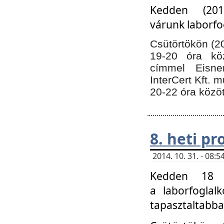
Kedden (201
várunk laborfo
Csütörtökön (20
19-20 óra kö
címmel Eisne
InterCert Kft. 
20-22 óra közöt
8. heti p
2014. 10. 31. - 08
Kedden 18 ó
a laborfoglal
tapasztaltabba