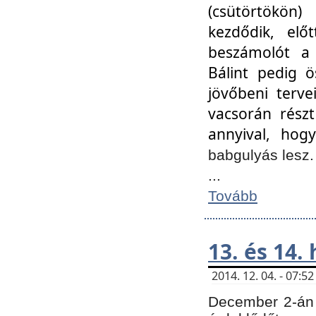
(csütörtökön
kezdődik, elő
beszámolót a 
Bálint pedig ö
jövőbeni terve
vacsorán részt
annyival, hogy
babgulyás lesz
...
Tovább
13. és 14.
2014. 12. 04. - 07:
December 2-án 