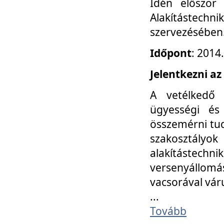
Idén először
Alakítástechni
szervezésében
Időpont
: 2014
Jelentkezni az
A vetélkedő 
ügyességi és
összemérni tud
szakosztályok 
alakítástec
versenyállom
vacsorával vár
...
Tovább