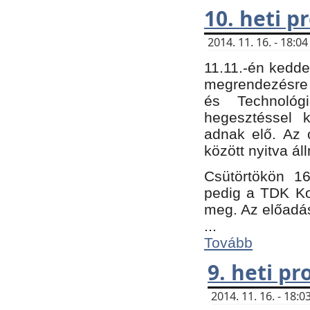
10. heti 
2014. 11. 16. - 18:
11.11.-én kedde
megrendezésre 
és Technológ
hegesztéssel k
adnak elő. Az o
között nyitva ál
Csütörtökön 16
pedig a TDK Kon
meg. Az előadá
...
Tovább
9. heti p
2014. 11. 16. - 18