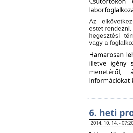
Csütörtökön 
laborfoglalkozá
Az elkövetke
estet rendezni
hegesztési té
vagy a foglalko
Hamarosan lehe
illetve igény
menetéről, á
információkat 
6. heti p
2014. 10. 14. - 07