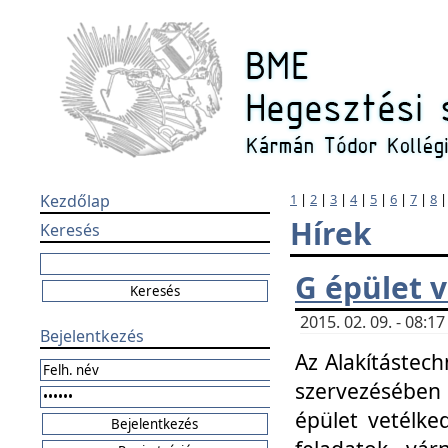
Kezdőlap
1
|
2
|
3
|
4
|
5
|
6
|
7
|
8
Hírek
Keresés
G épület 
2015. 02. 09. - 08:
Bejelentkezés
Az Alakítástech
szervezésében
épület vetélke