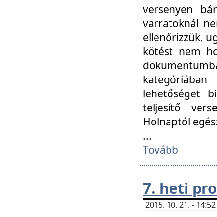
versenyen bár
varratoknál ne
ellenőrizzük, u
kötést nem hoz
dokumentumban 
kategóriába
lehetőséget bi
teljesítő ver
Holnaptól egés
...
Tovább
7. heti p
2015. 10. 21. - 14: