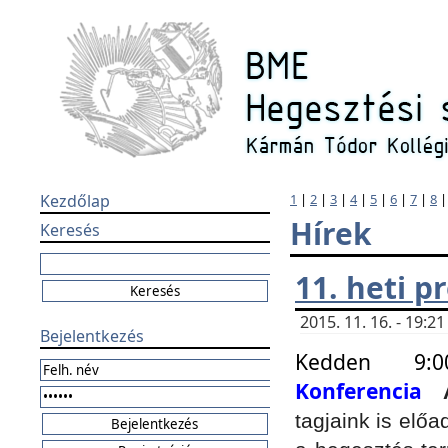
Kezdőlap
1
|
2
|
3
|
4
|
5
|
6
|
7
|
8
Hírek
Keresés
11. heti 
2015. 11. 16. - 19:
Bejelentkezés
Kedden 9:
Konferencia
tagjaink is elő