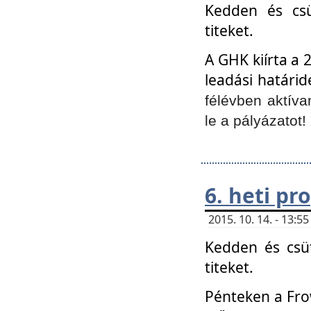
Kedden és csü
titeket.
A GHK kiírta a 
leadási határid
félévben aktíva
le a pályázatot!
6. heti p
2015. 10. 14. - 13:
Kedden és csüt
titeket.
Pénteken a Frow