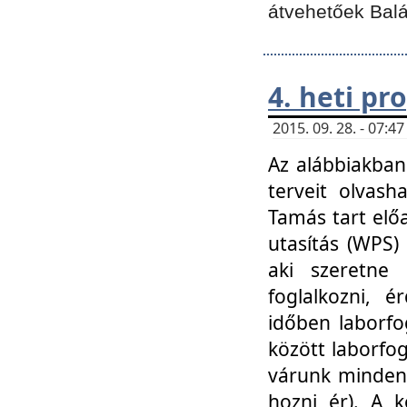
átvehetőek Balá
4. heti p
2015. 09. 28. - 07:
Az alábbiakban 
terveit olvash
Tamás tart elő
utasítás (WPS)
aki szeretne k
foglalkozni, 
időben laborfo
között laborfog
várunk mindenk
hozni ér). A 