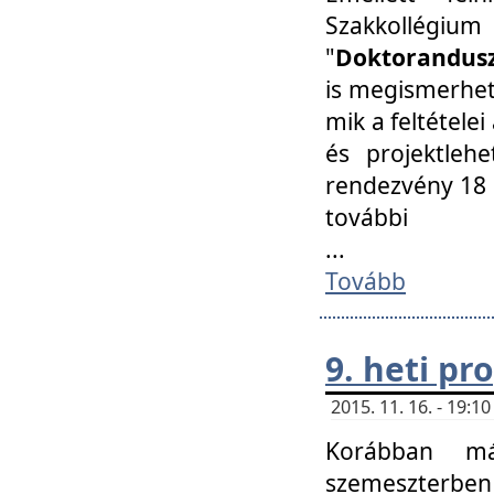
Szakkollégi
"
Doktorandusz
is megismerhet
mik a feltétele
és projektleh
rendezvény 18 
további
...
Tovább
9. heti p
2015. 11. 16. - 19:
Korábban má
szemeszterben