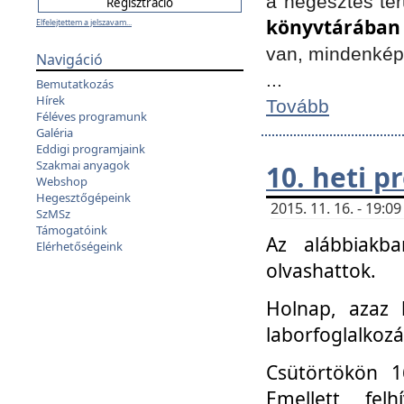
a hegesztés ter
könyvtárában
Elfelejtettem a jelszavam...
van, mindenké
Navigáció
...
Bemutatkozás
Hírek
Tovább
Féléves programunk
Galéria
Eddigi programjaink
Szakmai anyagok
10. heti 
Webshop
Hegesztőgépeink
2015. 11. 16. - 19:
SzMSz
Támogatóink
Az alábbiakb
Elérhetőségeink
olvashattok.
Holnap, azaz 
laborfoglalkozá
Csütörtökön 16
Emellett fe