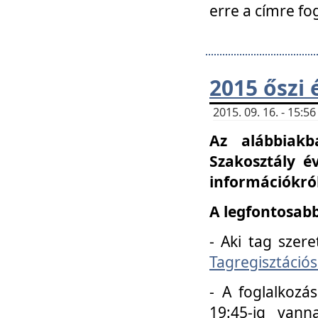
erre a címre fo
2015 őszi 
2015. 09. 16. - 15:
Az alábbiakb
Szakosztály é
információkról
A legfontosabb
- Aki tag szere
Tagregisztációs
- A foglalkozá
19:45-ig vann