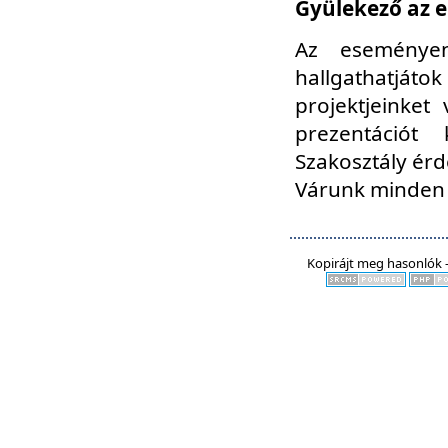
Gyülekező az e
Az eseményen
hallgathatjáto
projektjeinket
prezentációt
Szakosztály ér
Várunk minden 
Kopirájt meg hasonlók -