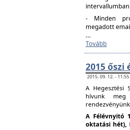
intervallumban
- Minden pro
megadott email 
...
Tovább
2015 őszi 
2015. 09. 12. - 11:
A Hegesztési S
hívunk meg 
rendezvényünk
A Félévnyitó 
oktatási hét)