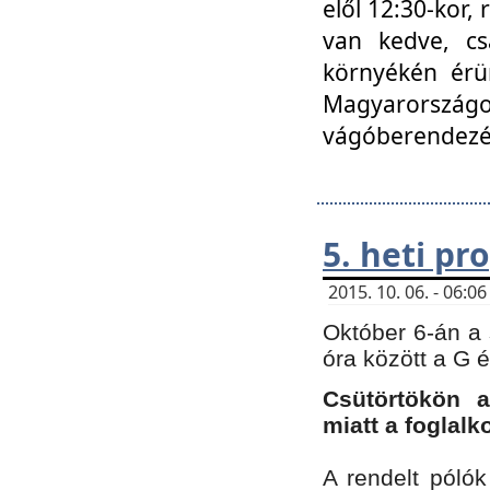
elől 12:30-kor,
van kedve, cs
környékén érün
Magyarországo
vágóberendezé
5. heti p
2015. 10. 06. - 06:
Október 6-án a 
óra között a G 
Csütörtökön a
miatt a foglal
A rendelt póló