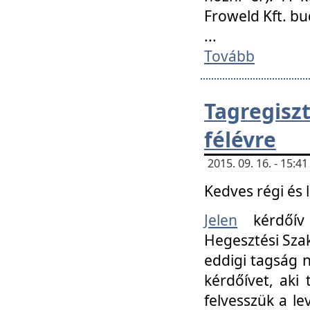
Froweld Kft. bu
...
Tovább
Tagregis
félévre
2015. 09. 16. - 15:
Kedves régi és 
Jelen
kérdőív 
Hegesztési Szak
eddigi tagság n
kérdőívet, aki
felvesszük a le