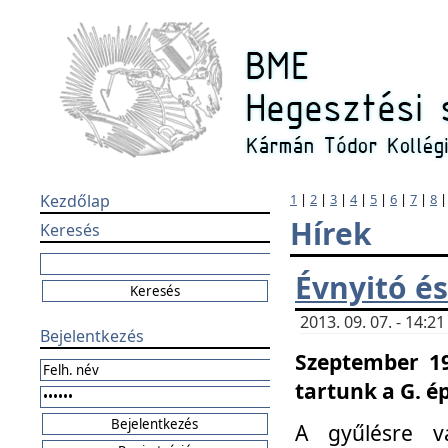
Kezdőlap
1
|
2
|
3
|
4
|
5
|
6
|
7
|
8
Hírek
Keresés
Évnyitó és
2013. 09. 07. - 14:
Bejelentkezés
Szeptember 19
tartunk a G. é
A gyűlésre v