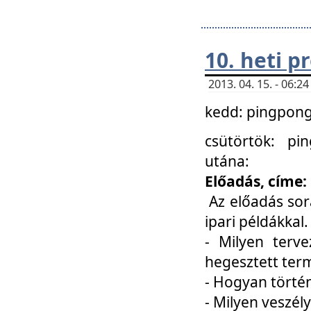
10. heti 
2013. 04. 15. - 06:
kedd: pingpong 
csütörtök: pi
utána:
Előadás, címe:
Az előadás sor
ipari példákkal
- Milyen terve
hegesztett ter
- Hogyan törté
- Milyen veszély