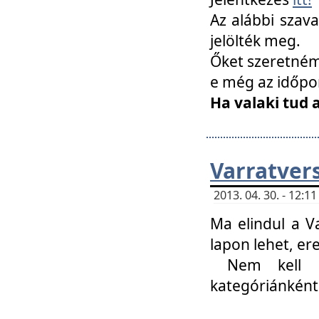
Az alábbi szav
jelölték meg.
Őket szeretném 
e még az időpo
Ha valaki tud 
Varratver
2013. 04. 30. - 12:
Ma elindul a V
lapon lehet, er
Nem kell mi
kategóriánként 