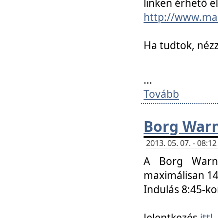
linken érhető el
http://www.mac
Ha tudtok, nézz
...
Tovább
Borg Warn
2013. 05. 07. - 08:
A Borg Warne
maximálisan 14 
Indulás 8:45-ko
Jelentkezés
itt!