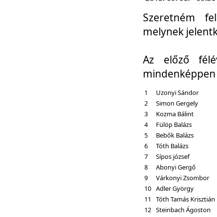
Szeretném fel
melynek jelent
Az előző fél
mindenképpen a
1
Uzonyi Sándor
2
Simon Gergely
3
Kozma Bálint
4
Fülöp Balázs
5
Bebők Balázs
6
Tóth Balázs
7
Sípos józsef
8
Abonyi Gergő
9
Várkonyi Zsombor
10
Adler György
11
Tóth Tamás Krisztián
12
Steinbach Ágoston