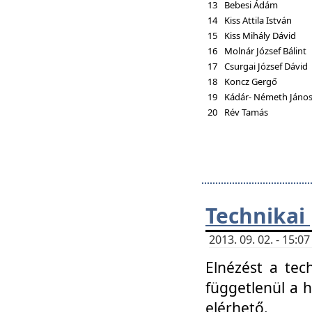
13
Bebesi Ádám
14
Kiss Attila István
15
Kiss Mihály Dávid
16
Molnár József Bálint
17
Csurgai József Dávid
18
Koncz Gergő
19
Kádár- Németh Jáno
20
Rév Tamás
Technikai
2013. 09. 02. - 15:
Elnézést a tec
függetlenül a 
elérhető.