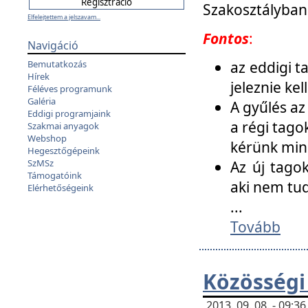
Szakosztályban
Elfelejtettem a jelszavam...
Fontos
:
Navigáció
az eddigi 
Bemutatkozás
Hírek
jeleznie ke
Féléves programunk
Galéria
A gyűlés az
Eddigi programjaink
a régi tago
Szakmai anyagok
Webshop
kérünk min
Hegesztőgépeink
SzMSz
Az új tago
Támogatóink
aki nem tud
Elérhetőségeink
...
Tovább
Közösségi
2013. 09. 08. - 09: