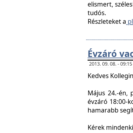
elismert, széle
tudós.
Részleteket a
pl
Évzáró va
2013. 09. 08. - 09:
Kedves Kollegin
Május 24.-én, 
évzáró 18:00-ko
hamarabb segít
Kérek mindenkit