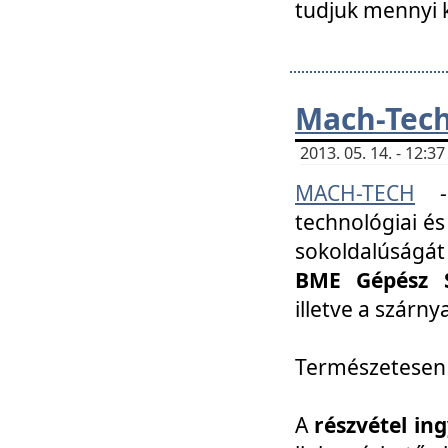
tudjuk mennyi k
Mach-Tech 
2013. 05. 14. - 12:
MACH-TECH
technológiai és
sokoldalúságát
BME Gépész S
illetve a szárn
Természetesen
A
részvétel in