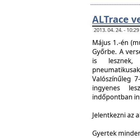
ALTrace v
2013. 04. 24. - 10:
Május 1.-én (m
Győrbe. A vers
is lesznek
pneumatikusak
Valószínűleg 7
ingyenes lesz
indőpontban in
Jelentkezni az a
Gyertek mindenk