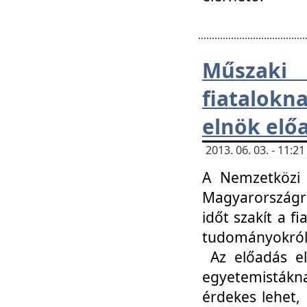
Műsza
fiatalokn
elnök elő
2013. 06. 03. - 11:
A Nemzetközi 
Magyarországr
időt szakít a f
tudományokról 
Az előadás el
egyetemisták
érdekes lehet,