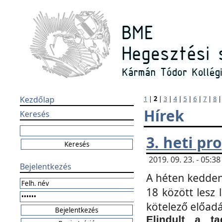
Kezdőlap
1
|
2
|
3
|
4
|
5
|
6
|
7
|
8
Hírek
Keresés
3. heti p
2019. 09. 23. - 05:
Bejelentkezés
A héten kedden
18 között lesz 
kötelező előad
Elindult a ta