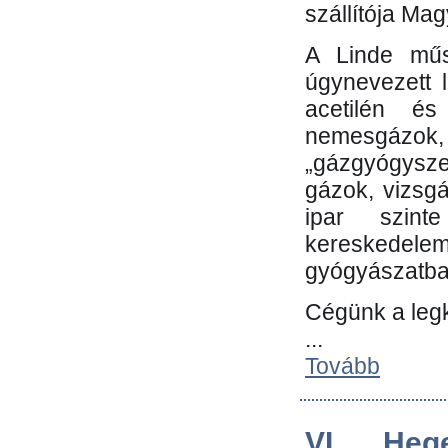
szállítója Ma
A Linde műs
úgynevezett 
acetilén és
nemesgáz
„gázgyógysze
gázok, vizsg
ipar szin
kereskedele
gyógyászatb
Cégünk a leg
...
Tovább
VI. Heg