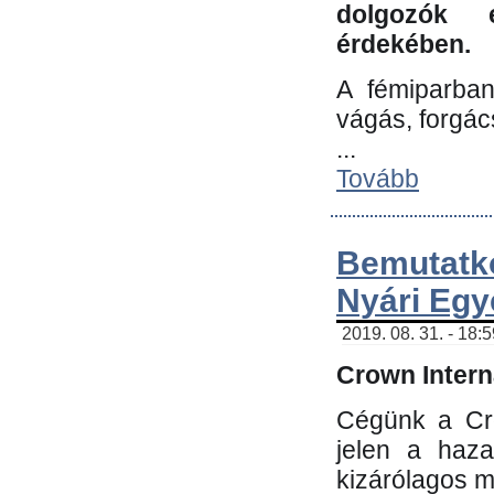
dolgozók 
érdekében.
A fémiparba
vágás, forgác
...
Tovább
Bemutatk
Nyári Egy
2019. 08. 31. - 18:
Crown Interna
Cégünk a Cro
jelen a haz
kizárólagos m