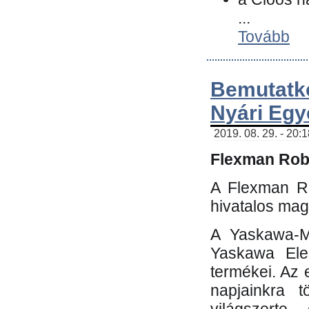
...
Tovább
Bemutatk
Nyári Egy
2019. 08. 29. - 20:
Flexman Robo
A Flexman Ro
hivatalos mag
A Yaskawa-Mo
Yaskawa Elec
termékei. Az e
napjainkra t