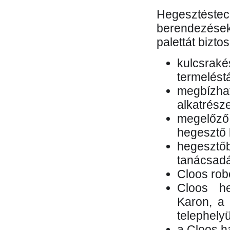
Hegesztés
berendezések 
palettát bizto
kulcsr
termelés
megbízh
alkatrésze
megelőző
hegesztő 
hegesztő
tanácsad
Cloos rob
Cloos he
Karon, a 
telephely
a Cloos h