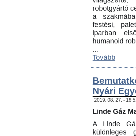
világszerte
robotgyártó c
a szakmában:
festési, pale
iparban els
humanoid robo
...
Tovább
Bemutatk
Nyári Egy
2019. 08. 27. - 18:
Linde Gáz Ma
A Linde Gáz
különleges 