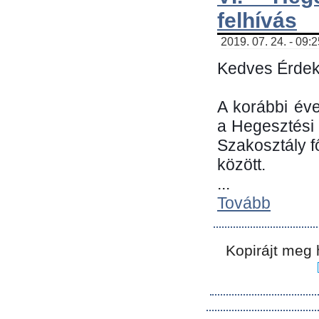
felhívás
2019. 07. 24. - 09:
Kedves Érdek
A korábbi év
a Hegesztési
Szakosztály 
között.
...
Tovább
Kopirájt meg 