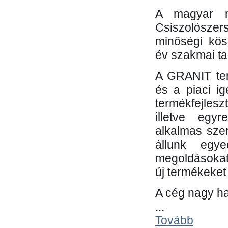
A magyar m
Csiszolósze
minőségi kös
év szakmai tap
A GRANIT ter
és a piaci i
termékfejles
illetve egy
alkalmas sze
állunk egye
megoldásokat
új termékeket 
A cég nagy ha
...
Tovább