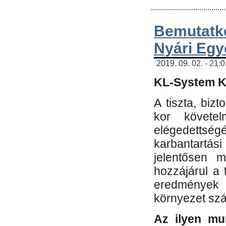
Bemutatk
Nyári Egy
2019. 09. 02. - 21:
KL-System Kf
A tiszta, bi
kor követe
elégedettség
karbantartás
jelentősen m
hozzájárul a
eredmények e
környezet sz
Az ilyen mu