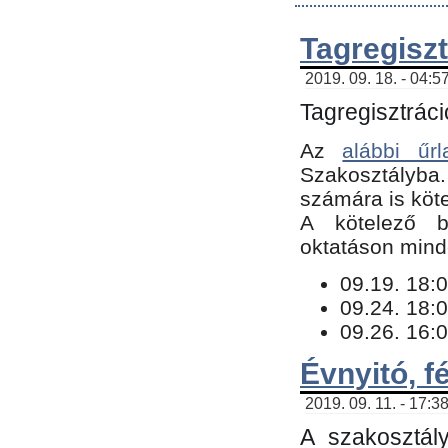
Tagregiszt
2019. 09. 18. - 04:5
Tagregisztráci
Az
alábbi űrl
Szakosztályba.
számára is köte
​A kötelező b
oktatáson minde
09.19. 18:0
09.24. 18:0
09.26. 16:0
Évnyitó, f
2019. 09. 11. - 17:3
A szakosztál