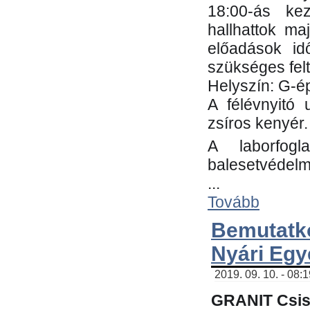
18:00-ás kez
hallhattok ma
előadások id
szükséges fel
Helyszín: G-ép
A félévnyitó 
zsíros kenyér.
A laborfogl
balesetvédelm
...
Tovább
Bemutatk
Nyári Egy
2019. 09. 10. - 08:
GRANIT Csis