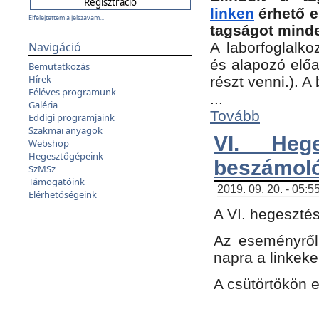
linken
érhető e
Elfelejtettem a jelszavam...
tagságot minde
Navigáció
A laborfoglalko
és alapozó előa
Bemutatkozás
Hírek
részt venni.). 
Féléves programunk
...
Galéria
Tovább
Eddigi programjaink
Szakmai anyagok
VI. Heg
Webshop
Hegesztőgépeink
beszámol
SzMSz
Támogatóink
2019. 09. 20. - 05:5
Elérhetőségeink
A VI. hegeszté
Az eseményről
napra a linkeke
A csütörtökön 