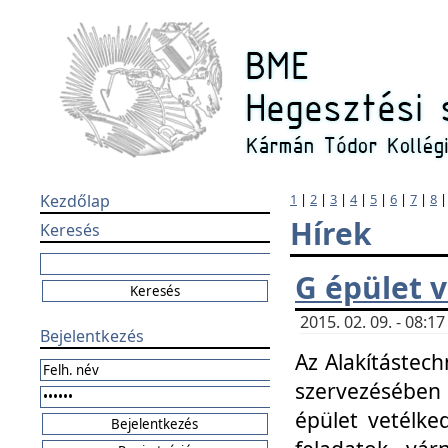
Kezdőlap
1
|
2
|
3
|
4
|
5
|
6
|
7
|
8
Hírek
Keresés
G épület 
2015. 02. 09. - 08:
Bejelentkezés
Az Alakítástech
szervezésében
épület vetélke