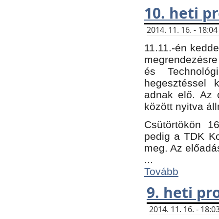
10. heti 
2014. 11. 16. - 18:
11.11.-én kedde
megrendezésre 
és Technológ
hegesztéssel k
adnak elő. Az o
között nyitva ál
Csütörtökön 16
pedig a TDK Kon
meg. Az előadá
...
Tovább
9. heti p
2014. 11. 16. - 18