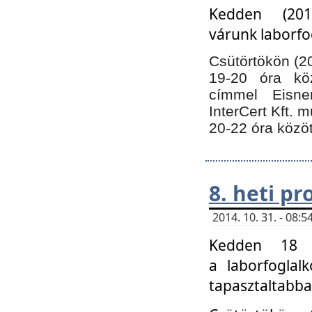
Kedden (201
várunk laborfo
Csütörtökön (20
19-20 óra kö
címmel Eisne
InterCert Kft. 
20-22 óra közöt
8. heti p
2014. 10. 31. - 08
Kedden 18 ó
a laborfoglal
tapasztaltabba