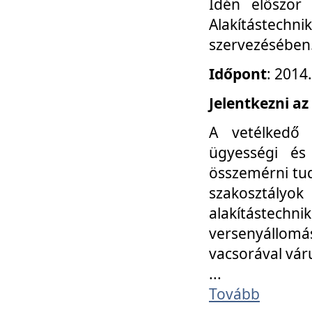
Idén először
Alakítástechni
szervezésében
Időpont
: 2014
Jelentkezni az
A vetélkedő 
ügyességi és
összemérni tud
szakosztályok 
alakítástec
versenyállom
vacsorával vár
...
Tovább