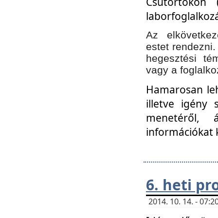
Csütörtökön 
laborfoglalkozá
Az elkövetke
estet rendezni
hegesztési té
vagy a foglalko
Hamarosan lehe
illetve igény
menetéről, á
információkat 
6. heti p
2014. 10. 14. - 07