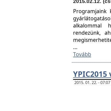
2015.02.12. (cs
Programjaink k
gyárlátogatáso
alkalommal h
rendezünk, ah
megismerhetite
...
Tovább
YPIC2015 
2015. 01. 22. - 07: