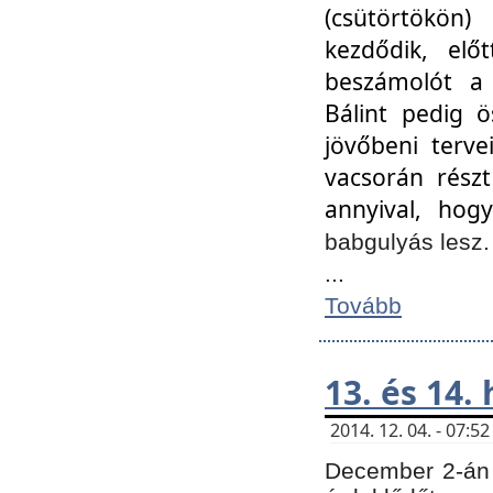
(csütörtökön
kezdődik, elő
beszámolót a 
Bálint pedig ö
jövőbeni terve
vacsorán részt
annyival, hogy
babgulyás lesz
...
Tovább
13. és 14.
2014. 12. 04. - 07:
December 2-án 