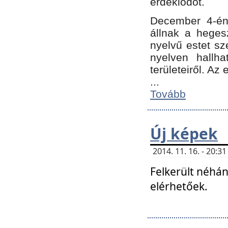
érdeklődőt.
December 4-én
állnak a hegesz
nyelvű estet sz
nyelven hallh
területeiről. A
...
Tovább
Új képek
2014. 11. 16. - 20:
Felkerült néhán
elérhetőek.