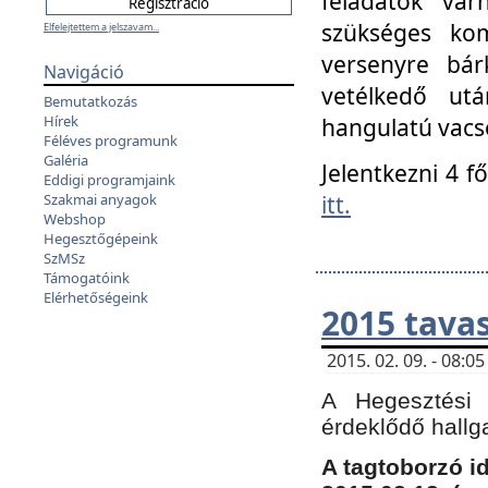
feladatok vá
szükséges kom
Elfelejtettem a jelszavam...
versenyre bár
Navigáció
vetélkedő ut
Bemutatkozás
Hírek
hangulatú vacso
Féléves programunk
Galéria
Jelentkezni 4 f
Eddigi programjaink
itt.
Szakmai anyagok
Webshop
Hegesztőgépeink
SzMSz
Támogatóink
Elérhetőségeink
2015 tavas
2015. 02. 09. - 08:
A Hegesztési 
érdeklődő hallg
A tagtoborzó i