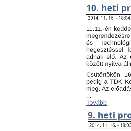
10. heti 
2014. 11. 16. - 18:
11.11.-én kedde
megrendezésre 
és Technológ
hegesztéssel k
adnak elő. Az o
között nyitva ál
Csütörtökön 16
pedig a TDK Kon
meg. Az előadá
...
Tovább
9. heti p
2014. 11. 16. - 18