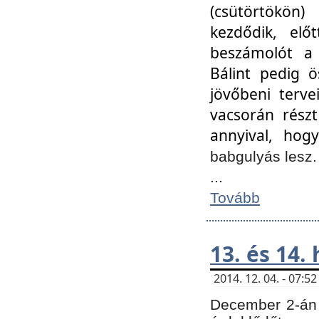
(csütörtökön
kezdődik, elő
beszámolót a 
Bálint pedig ö
jövőbeni terve
vacsorán részt
annyival, hogy
babgulyás lesz
...
Tovább
13. és 14.
2014. 12. 04. - 07:
December 2-án 