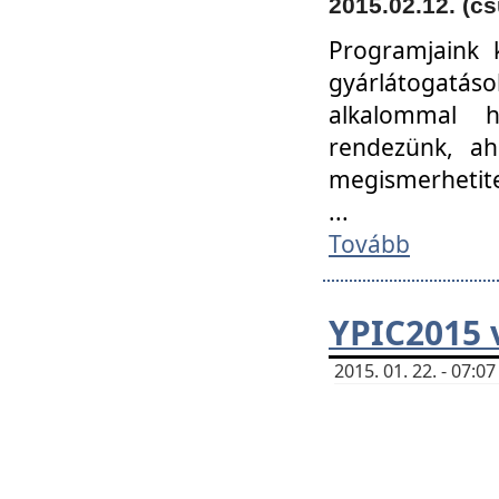
2015.02.12. (cs
Programjaink k
gyárlátogatáso
alkalommal h
rendezünk, ah
megismerhetite
...
Tovább
YPIC2015 
2015. 01. 22. - 07: