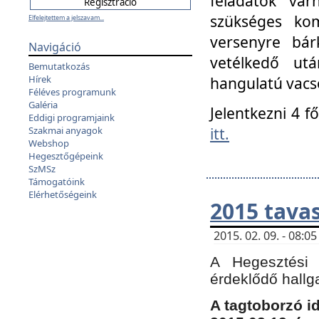
feladatok vá
szükséges kom
Elfelejtettem a jelszavam...
versenyre bár
Navigáció
vetélkedő ut
Bemutatkozás
Hírek
hangulatú vacso
Féléves programunk
Galéria
Jelentkezni 4 f
Eddigi programjaink
itt.
Szakmai anyagok
Webshop
Hegesztőgépeink
SzMSz
Támogatóink
Elérhetőségeink
2015 tavas
2015. 02. 09. - 08:
A Hegesztési 
érdeklődő hallg
A tagtoborzó i