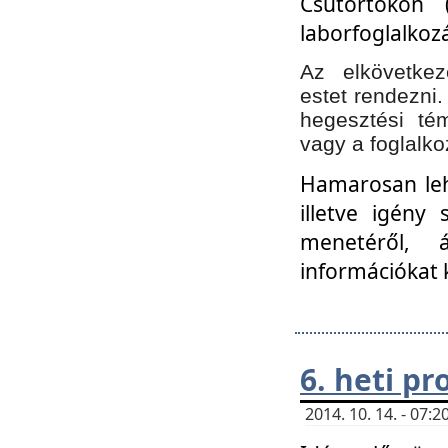
Csütörtökön 
laborfoglalkozá
Az elkövetke
estet rendezni
hegesztési té
vagy a foglalko
Hamarosan lehe
illetve igény
menetéről, á
információkat 
6. heti p
2014. 10. 14. - 07