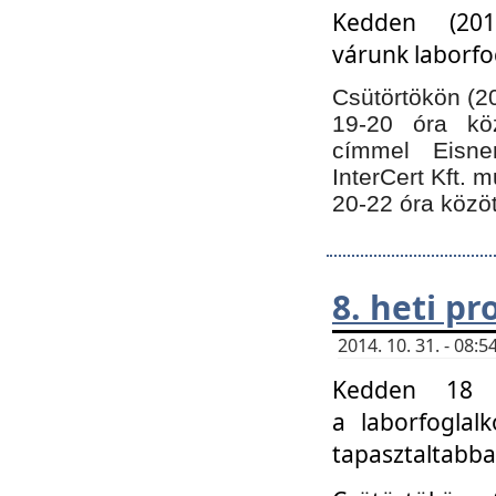
Kedden (201
várunk laborfo
Csütörtökön (20
19-20 óra kö
címmel Eisne
InterCert Kft. 
20-22 óra közöt
8. heti p
2014. 10. 31. - 08
Kedden 18 ó
a laborfoglal
tapasztaltabba