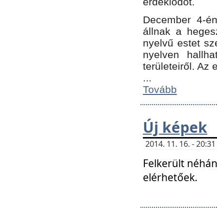
érdeklődőt.
December 4-én
állnak a hegesz
nyelvű estet sz
nyelven hallh
területeiről. A
...
Tovább
Új képek
2014. 11. 16. - 20:
Felkerült néhán
elérhetőek.