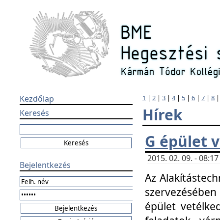
Kezdőlap
1
|
2
|
3
|
4
|
5
|
6
|
7
|
8
Hírek
Keresés
G épület 
2015. 02. 09. - 08:
Bejelentkezés
Az Alakítástech
szervezésében
épület vetélke