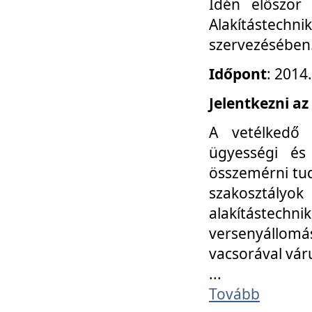
Idén először
Alakítástechni
szervezésében
Időpont
: 2014
Jelentkezni az
A vetélkedő 
ügyességi és
összemérni tud
szakosztályok 
alakítástec
versenyállom
vacsorával vár
...
Tovább