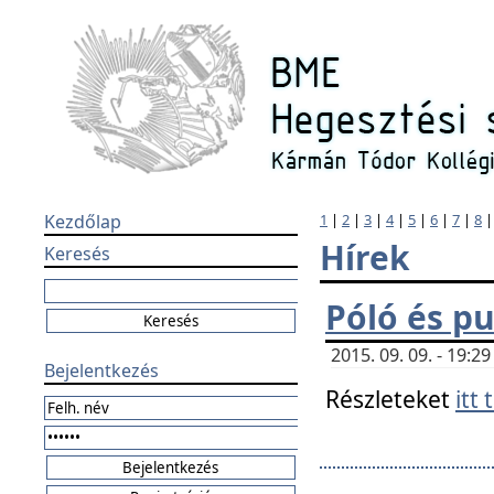
Kezdőlap
1
|
2
|
3
|
4
|
5
|
6
|
7
|
8
Hírek
Keresés
Póló és pu
2015. 09. 09. - 19:
Bejelentkezés
Részleteket
itt 