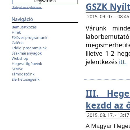
GSZK Nyíl
Elfelejtettem a jelszavam...
2015. 09. 07. - 08:
Navigáció
Várunk minde
Bemutatkozás
Hírek
laborbemutató
Féléves programunk
Galéria
megismerhetite
Eddigi programjaink
illetve 1-2 heg
Szakmai anyagok
Webshop
jelentkezés
itt.
Hegesztőgépeink
SzMSz
Támogatóink
Elérhetőségeink
III. Heg
kezdd az ő
2015. 08. 17. - 13:
A Magyar Hegesz