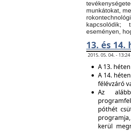
tevékenységet
munkátokat, me
rokontechnoló
kapcsolódik;
eseményen, hogy
13. és 14.
2015. 05. 04. - 13:
A 13. héten
A 14. héten
félévzáró v
Az alább
programfel
póthét csü
programja,
kerül meg