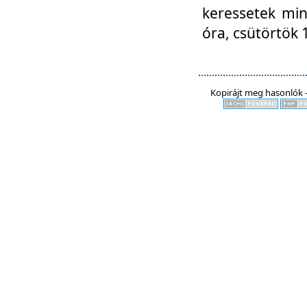
keressetek min
óra, csütörtök 
Kopirájt meg hasonlók -