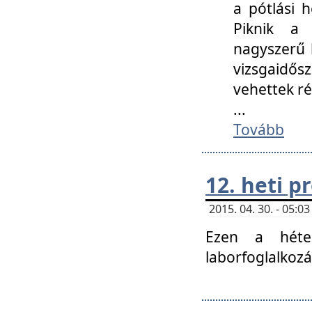
a pótlási h
Piknik a 
nagyszerű 
vizsgaidő
vehettek ré
...
Tovább
12. heti 
2015. 04. 30. - 05:
Ezen a héte
laborfoglalkozá