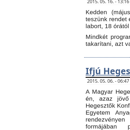
2015. 05. 16. - 13:
Kedden (május 
teszünk rendet 
labort, 18 órátó
Mindkét program
takarítani, azt 
Ifjú Hege
2015. 05. 06. - 06:
A Magyar Heges
én, azaz jövő
Hegesztők Konfe
Egyetem Anyag
rendezvén
formájában 