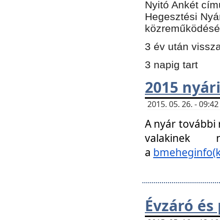
Nyitó Ankét cím
Hegesztési Nyá
közreműködésé
3 év után vissz
3 napig tart
2015 nyári
2015. 05. 26. - 09:
A nyár további
valakinek
a
bmeheginfo(k
Évzáró és