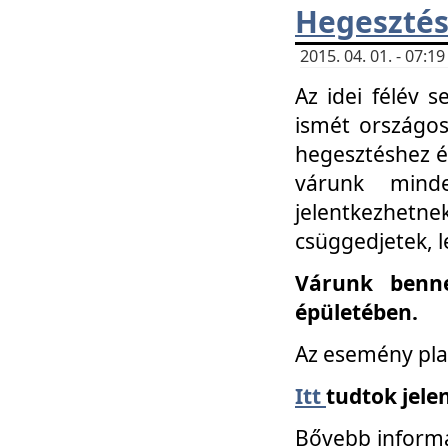
Hegesztés
2015. 04. 01. - 07:
Az idei félév 
ismét országos
hegesztéshez é
várunk mind
jelentkezhe
csüggedjetek, l
Várunk benne
épületében.
Az esemény pla
Itt
tudtok jele
Bővebb informá