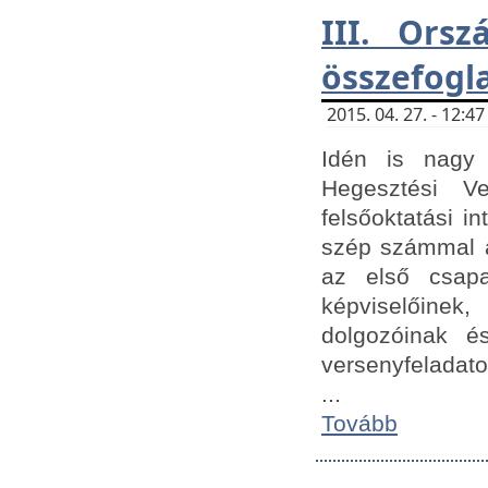
III. Orsz
összefogl
2015. 04. 27. - 12:
Idén is nagy 
Hegesztési Ve
felsőoktatási 
szép számmal a
az első csap
képviselőine
dolgozóinak é
versenyfeladato
...
Tovább