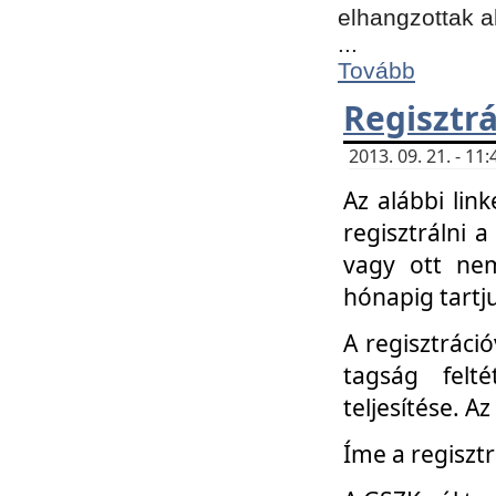
elhangzottak a
...
Tovább
Regisztrá
2013. 09. 21. - 1
Az alábbi lin
regisztrálni a
vagy ott nem
hónapig tartju
A regisztráció
tagság felt
teljesítése. A
Íme a regisztr