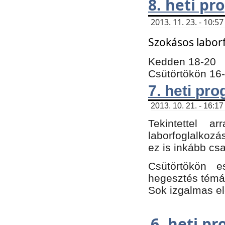
8. heti p
2013. 11. 23. - 10:
Szokásos labor
Kedden 18-20
Csütörtökön 16
7. heti pr
2013. 10. 21. - 16:17
Tekintettel 
laborfoglalkozá
ez is inkább csa
Csütörtökön e
hegesztés témáb
Sok izgalmas el
6. heti p