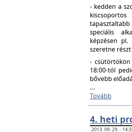
- kedden a szo
kiscsoportos
tapasztaltab
speciális a
képzésen pl.
szeretne részt
- csütörtökön
18:00-tól ped
bővebb előadá
...
Tovább
4. heti p
2013. 09. 29. - 14