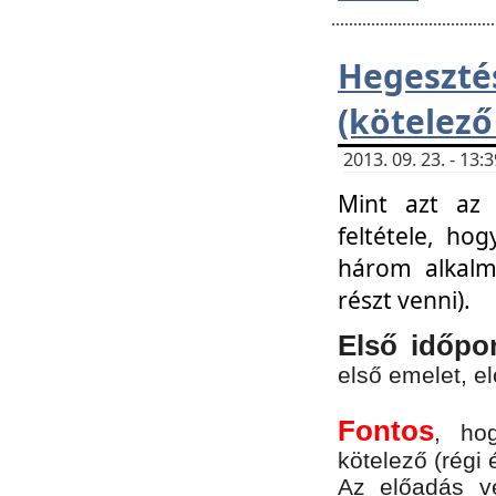
Hegesz
(kötelező
2013. 09. 23. - 13
Mint azt az 
feltétele, ho
három alkalm
részt venni).
Első időpo
első emelet, e
Fontos
, ho
kötelező (régi 
Az előadás vé