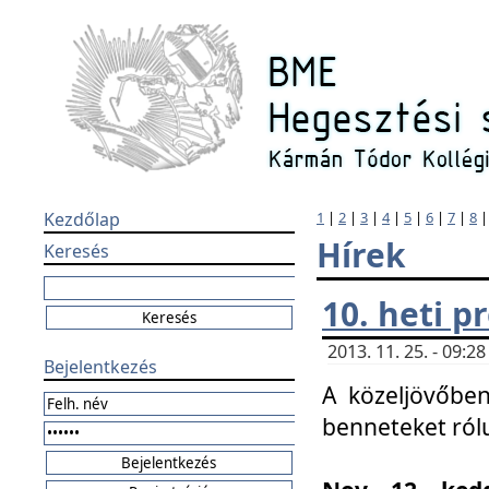
Kezdőlap
1
|
2
|
3
|
4
|
5
|
6
|
7
|
8
Hírek
Keresés
10. heti 
2013. 11. 25. - 09:
Bejelentkezés
A közeljövőben
benneteket ról