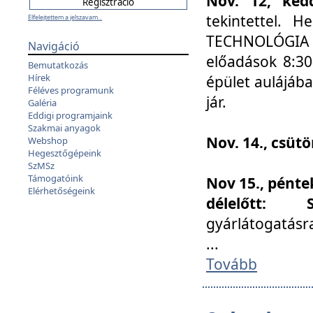
Nov. 12, kedd
tekintettel. 
Elfelejtettem a jelszavam...
TECHNOLÓGIA s
Navigáció
előadások 8:30
Bemutatkozás
Hírek
épület aulájába
Féléves programunk
jár.
Galéria
Eddigi programjaink
Szakmai anyagok
Nov. 14., csüt
Webshop
Hegesztőgépeink
SzMSz
Támogatóink
Nov 15., pénte
Elérhetőségeink
délelőtt:
gyárlátogatásr
...
Tovább