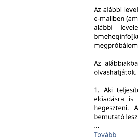
Az alábbi leve
e-mailben (am
alábbi leve
bmeheginfo[k
megpróbálom k
Az alábbiakba
olvashatjátok.
1. Aki teljes
előadásra is
hegeszteni. 
bemutató lesz
...
Tovább