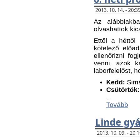
2013. 10. 14. - 20
Az alábbiakb
olvashattok kic
Ettől a héttől
kötelező előa
ellenőrizni fo
venni, azok k
laborfelelőst, h
K
edd:
Sima
Csütörtök:
...
Tovább
Linde gyá
2013. 10. 09. - 20