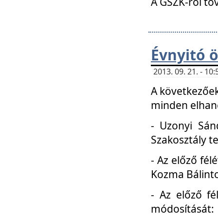
A GSZK-ról to
Évnyitó 
2013. 09. 21. - 1
A következőek
minden elhang
- Uzonyi Sánd
Szakosztály t
- Az előző fél
Kozma Bálinto
- Az előző f
módosítását: