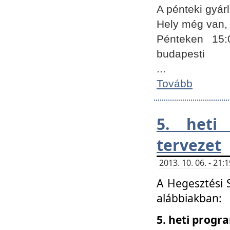
A pénteki gyár
Hely még van, 
Pénteken 15:
budapesti
...
Tovább
5. heti
tervezet
2013. 10. 06. - 21
A Hegesztési 
alábbiakban:
5. heti prog