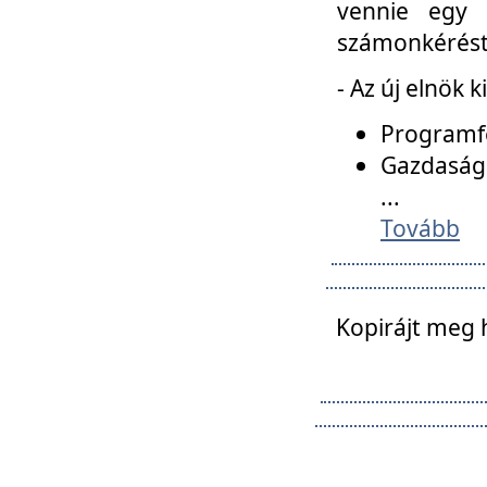
vennie egy 
számonkérést t
- Az új elnök 
Programfe
Gazdasági
...
Tovább
Kopirájt meg 