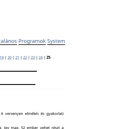
talános
Programok
System
19
|
20
|
21
|
22
|
23
|
24
|
25
A versenyen elméleti és gyakorlati
ia, így max. 52 ember vehet részt a