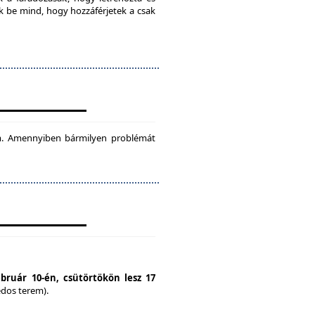
ok be mind, hogy hozzáférjetek a csak
tam. Amennyiben bármilyen problémát
ebruár 10-én, csütörtökön lesz 17
édos terem).