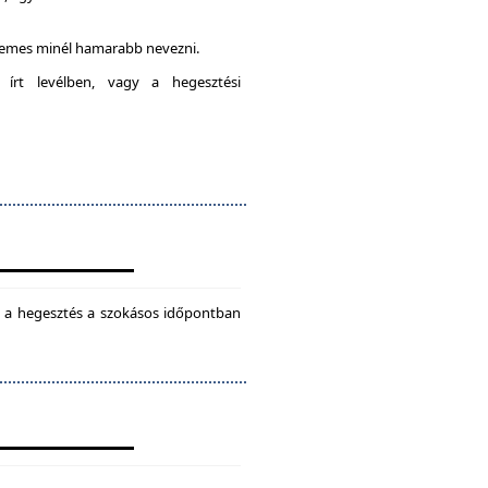
rdemes minél hamarabb nevezni.
 írt levélben, vagy a hegesztési
ül a hegesztés a szokásos időpontban