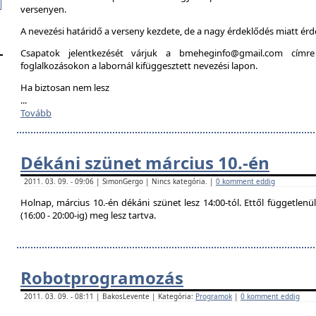
versenyen.
A nevezési határidő a verseny kezdete, de a nagy érdeklődés miatt é
Csapatok jelentkezését várjuk a bmeheginfo@gmail.com címre
foglalkozásokon a labornál kifüggesztett nevezési lapon.
Ha biztosan nem lesz
...
Tovább
Dékáni szünet március 10.-én
2011. 03. 09. - 09:06 | SimonGergo | Nincs kategória. |
0 komment eddig
Holnap, március 10.-én dékáni szünet lesz 14:00-tól. Ettől független
(16:00 - 20:00-ig) meg lesz tartva.
Robotprogramozás
2011. 03. 09. - 08:11 | BakosLevente | Kategória:
Programok
|
0 komment eddig