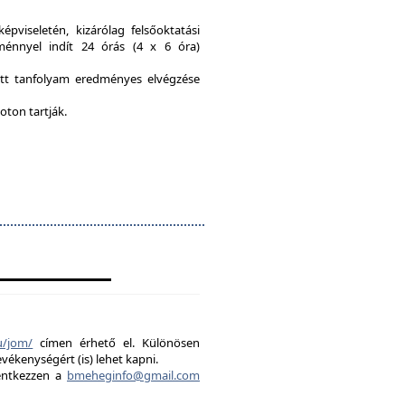
viseletén, kizárólag felsőoktatási
ménnyel indít 24 órás (4 x 6 óra)
ott tanfolyam eredményes elvégzése
oton tartják.
u/jom/
címen érhető el. Különösen
evékenységért (is) lehet kapni.
lentkezzen a
bmeheginfo@gmail.com