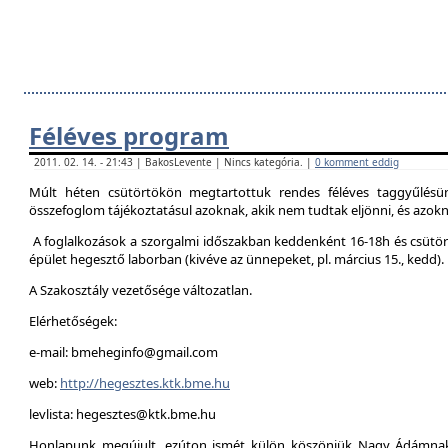
Féléves program
2011. 02. 14. - 21:43 | BakosLevente | Nincs kategória. |
0 komment eddig
Múlt héten csütörtökön megtartottuk rendes féléves taggyűlésün
összefoglom tájékoztatásul azoknak, akik nem tudtak eljönni, és azokna
A foglalkozások a szorgalmi időszakban keddenként 16-18h és csütör
épület hegesztő laborban (kivéve az ünnepeket, pl. március 15., kedd).
A Szakosztály vezetősége változatlan.
Elérhetőségek:
e-mail: bmeheginfo@gmail.com
web:
http://hegesztes.ktk.bme.hu
levlista: hegesztes@ktk.bme.hu
Honlapunk megújult, ezúton ismét külön köszönjük Nagy Ádámnak 