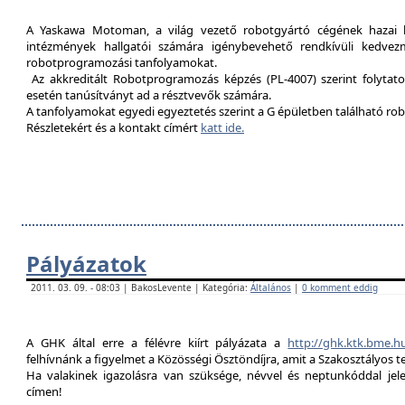
A Yaskawa Motoman, a világ vezető robotgyártó cégének hazai kép
intézmények hallgatói számára igénybevehető rendkívüli kedvez
robotprogramozási tanfolyamokat.
Az akkreditált Robotprogramozás képzés (PL-4007) szerint folytat
esetén tanúsítványt ad a résztvevők számára.
A tanfolyamokat egyedi egyeztetés szerint a G épületben található rob
Részletekért és a kontakt címért
katt ide.
Pályázatok
2011. 03. 09. - 08:03 | BakosLevente | Kategória:
Általános
|
0 komment eddig
A GHK által erre a félévre kiírt pályázata a
http://ghk.ktk.bme.h
felhívnánk a figyelmet a Közösségi Ösztöndíjra, amit a Szakosztályos t
Ha valakinek igazolásra van szüksége, névvel és neptunkóddal je
címen!