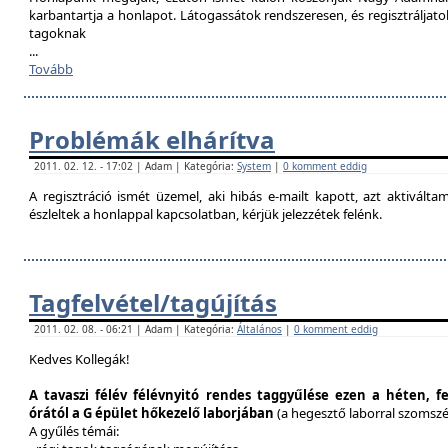
karbantartja a honlapot. Látogassátok rendszeresen, és regisztráljat
tagoknak
...
Tovább
Problémák elhárítva
2011. 02. 12. - 17:02 | Adam | Kategória:
System
|
0 komment eddig
A regisztráció ismét üzemel, aki hibás e-mailt kapott, azt aktivál
észleltek a honlappal kapcsolatban, kérjük jelezzétek felénk.
Tagfelvétel/tagújítás
2011. 02. 08. - 06:21 | Adam | Kategória:
Általános
|
0 komment eddig
Kedves Kollegák!
A tavaszi félév félévnyitó rendes taggyűlése ezen a héten, f
órától a G épület hőkezelő laborjában
(a hegesztő laborral szomsz
A gyűlés témái: