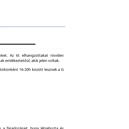
ket. Az itt elhangzottakat röviden
k emlékeztetőül, akik jelen voltak.
tökönként 16-20h között lesznek a G
a fáradozásait, hogy létrehozta és