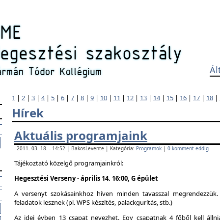
Ál
1
|
2
|
3
|
4
|
5
|
6
|
7
|
8
|
9
|
10
|
11
|
12
|
13
|
14
|
15
|
16
|
17
|
18
|
Hírek
Aktuális programjaink
2011. 03. 18. - 14:52 | BakosLevente | Kategória:
Programok
|
0 komment eddig
Tájékoztató közelgő programjainkról:
Hegesztési Verseny - április 14. 16:00, G épület
A versenyt szokásainkhoz híven minden tavasszal megrendezzük. 
feladatok lesznek (pl. WPS készítés, palackgurítás, stb.)
Az idei évben 13 csapat nevezhet. Egy csapatnak 4 főből kell álln