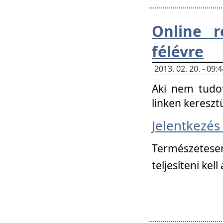
Online r
félévre
2013. 02. 20. - 09
Aki nem tudot
linken kereszt
Jelentkezé
Természetese
teljesíteni kell