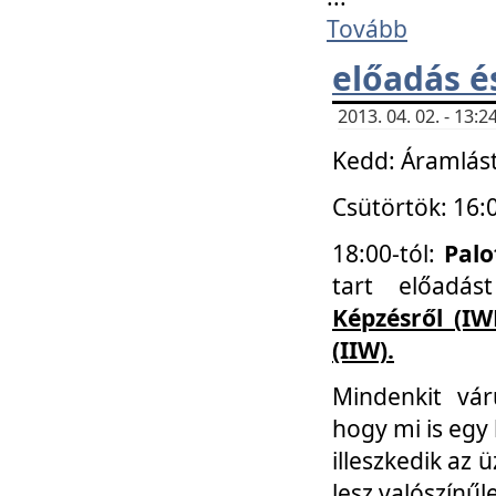
Tovább
előadás é
2013. 04. 02. - 13
Kedd: Áramlást
Csütörtök: 16:
18:00-tól:
Palo
tart előadá
Képzésről (IW
(IIW).
Mindenkit vá
hogy mi is egy
illeszkedik az
lesz valószínűl