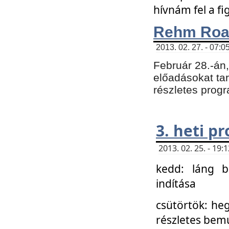
hívnám fel a f
Rehm Roa
2013. 02. 27. - 07:0
Február 28.-án
előadásokat tar
részletes prog
3. heti p
2013. 02. 25. - 19
kedd: láng b
indítása
csütörtök: he
részletes bemu