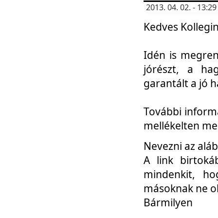
2013. 04. 02. - 13:
Kedves Kollegin
Idén is megren
jórészt, a ha
garantált a jó 
További informá
mellékelten me
Nevezni az aláb
A link birtoká
mindenkit, h
másoknak ne ok
Bármilyen
...