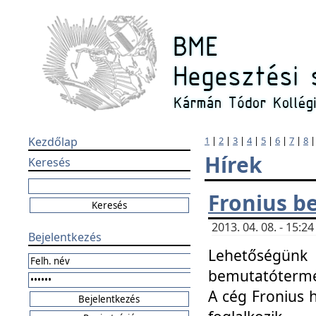
Kezdőlap
1
|
2
|
3
|
4
|
5
|
6
|
7
|
8
Hírek
Keresés
Fronius b
2013. 04. 08. - 15:
Bejelentkezés
Lehetőségünk 
bemutatótermét
A cég Fronius 