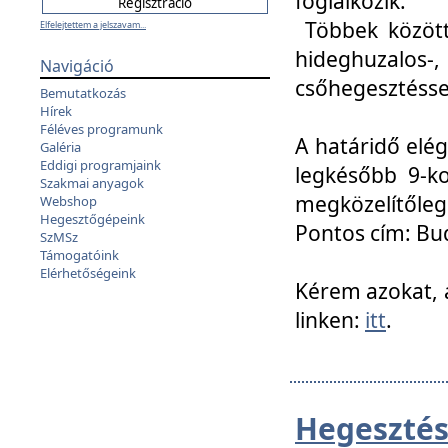
foglalkozik.
Többek között
Elfelejtettem a jelszavam...
hideghuzalo
Navigáció
csőhegesztéssel
Bemutatkozás
Hírek
Féléves programunk
A határidő elég
Galéria
Eddigi programjaink
legkésőbb 9-ko
Szakmai anyagok
megközelítőleg
Webshop
Hegesztőgépeink
Pontos cím: Bud
SzMSz
Támogatóink
Elérhetőségeink
Kérem azokat, a
linken:
itt
.
Hegesztés