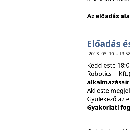
Az előadás ala
Előadás é
2013. 03. 10. - 19
Kedd este 18:0
Robotics Kf
alkalmazásairó
Aki este megjel
Gyülekező az e
Gyakorlati fo