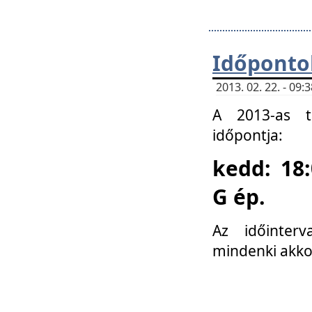
Időponto
2013. 02. 22. - 09
A 2013-as ta
időpontja:
kedd: 18:
G ép.
Az időinter
mindenki akko