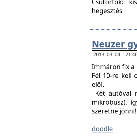
Csütörtök: ki
hegesztés
Neuzer gy
2013. 03. 04. - 21
Immáron fix a 
Fél 10-re kell
elől.
Két autóval 
mikrobusz), í
szeretne jönni!
doodle