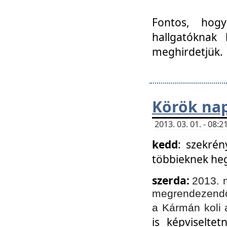
Fontos, hogy
hallgatóknak
meghirdetjük.
Körök nap
2013. 03. 01. - 08
kedd
: szekrén
többieknek he
szerda:
2013. 
megrendezendő 
a Kármán koli 
is képviselte