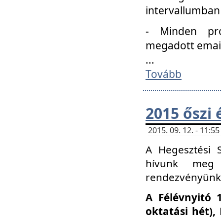
intervallumban
- Minden pro
megadott email 
...
Tovább
2015 őszi 
2015. 09. 12. - 11:
A Hegesztési S
hívunk meg 
rendezvényünk
A Félévnyitó 
oktatási hét)