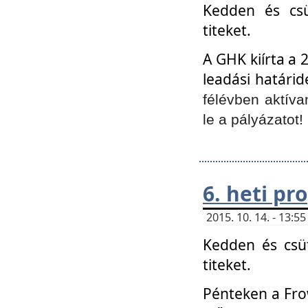
Kedden és csü
titeket.
A GHK kiírta a 
leadási határid
félévben aktíva
le a pályázatot!
6. heti p
2015. 10. 14. - 13:
Kedden és csüt
titeket.
Pénteken a Frow