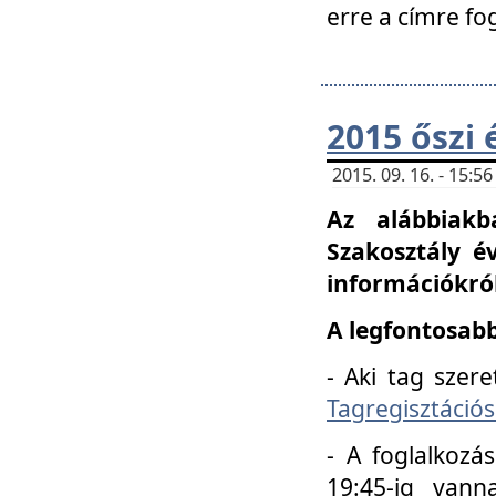
erre a címre fo
2015 őszi 
2015. 09. 16. - 15:
Az alábbiakb
Szakosztály é
információkról
A legfontosabb
- Aki tag szere
Tagregisztációs
- A foglalkozá
19:45-ig vann