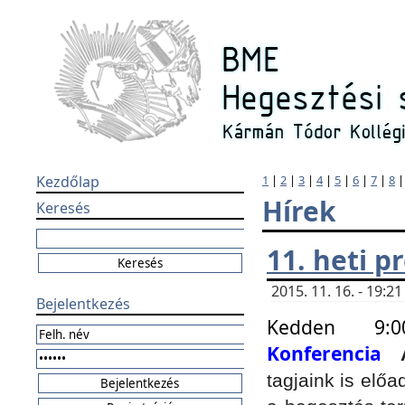
Kezdőlap
1
|
2
|
3
|
4
|
5
|
6
|
7
|
8
Hírek
Keresés
11. heti 
2015. 11. 16. - 19:
Bejelentkezés
Kedden 9:
Konferencia
tagjaink is elő