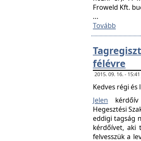
Froweld Kft. bu
...
Tovább
Tagregis
félévre
2015. 09. 16. - 15:
Kedves régi és 
Jelen
kérdőív 
Hegesztési Szak
eddigi tagság n
kérdőívet, aki
felvesszük a le