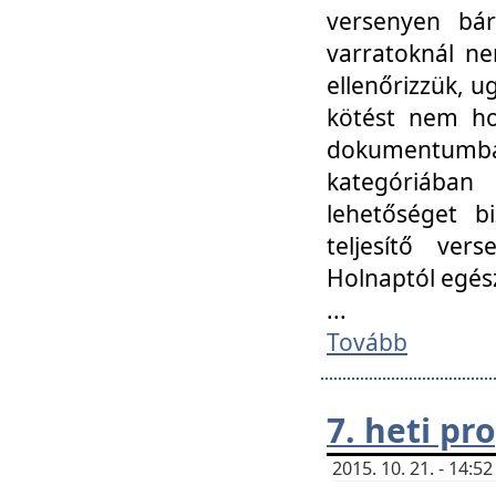
versenyen bár
varratoknál ne
ellenőrizzük, u
kötést nem hoz
dokumentumban 
kategóriába
lehetőséget bi
teljesítő ver
Holnaptól egés
...
Tovább
7. heti p
2015. 10. 21. - 14: