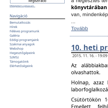
a hegesztés ter
könyvtárában
Elfelejtettem a jelszavam...
van, mindenké
Navigáció
...
Bemutatkozás
Hírek
Tovább
Féléves programunk
Galéria
Eddigi programjaink
Szakmai anyagok
10. heti 
Webshop
Hegesztőgépeink
2015. 11. 16. - 19:
SzMSz
Támogatóink
Az alábbiakb
Elérhetőségeink
olvashattok.
Holnap, azaz 
laborfoglalkozá
Csütörtökön 16
Emellett fe