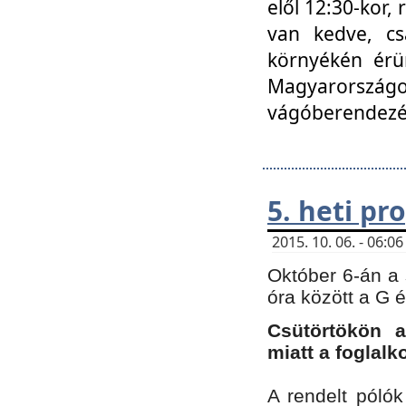
elől 12:30-kor,
van kedve, cs
környékén érün
Magyarországo
vágóberendezé
5. heti p
2015. 10. 06. - 06:
Október 6-án a 
óra között a G 
Csütörtökön a
miatt a foglal
A rendelt póló