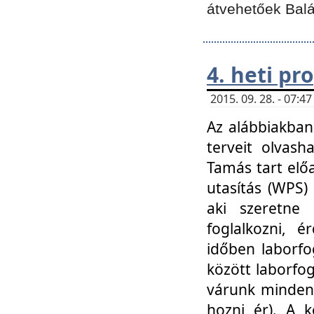
átvehetőek Balá
4. heti p
2015. 09. 28. - 07:
Az alábbiakban 
terveit olvash
Tamás tart elő
utasítás (WPS)
aki szeretne k
foglalkozni, 
időben laborfo
között laborfog
várunk mindenk
hozni ér). A 