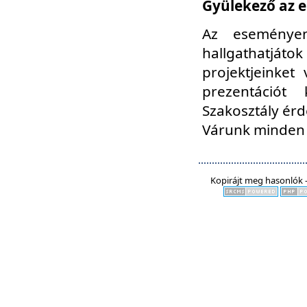
Gyülekező az e
Az eseményen
hallgathatjáto
projektjeinket
prezentációt
Szakosztály ér
Várunk minden 
Kopirájt meg hasonlók -