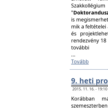
Szakkollégi
"
Doktorandusz
is megismerhet
mik a feltétele
és projektleh
rendezvény 18 
további
...
Tovább
9. heti p
2015. 11. 16. - 19:
Korábban má
szemeszterben