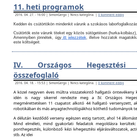
11. heti programok
2016. 04. 27. - 16:00 | SimonGergo | Nincs kategória. |
0 komment eddig
Kedden és csütörtökön mindenkit várunk a szokásos laborfoglalkozás
Csütörtök este várunk titeket egy közös sütögetésen (hurka-kolbász),
Amennyiben jönnétek, úgy
itt jelezzétek
, illetve hozzatok magatok
este költségeit.
IV. Országos Hegesztési 
összefoglaló
2016. 04. 18. - 15:53 | SimonGergo | Nincs kategória. |
0 komment eddig
A közel negyven éves múltra visszatekintő hallgatói öntevékeny 
idén is nagy sikerrel rendezte meg a IV. Országos Hegesz
megmérettetésen 11 csapatot alkotó 44 hallgató versenyzett, ak
robotikában és más anyagtechnológiákhoz köthető tudományok ter
A délután kezdődő verseny egészen estig tartott, ahol 14 állomást 
Mind elméleti, mind gyakorlati feladatok megoldásra kerültek:
ponthegesztés, különböző kézi ívhegesztési eljárásváltozatok, activ
stb. Az idei