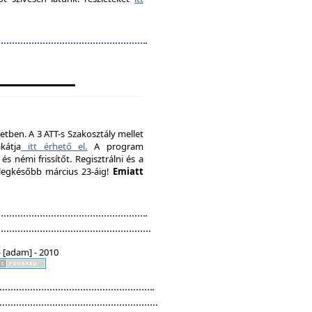
etben. A 3 ATT-s Szakosztály mellet
kátja
itt érhető el.
A program
s némi frissítőt. Regisztrálni és a
, legkésőbb március 23-áig!
Emiatt
 [adam] - 2010