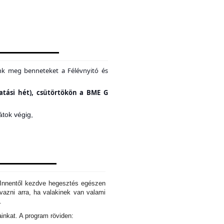
unk meg benneteket a Félévnyitó és
tatási hét), csütörtökön a BME G
átok végig,
. Innentől kezdve hegesztés egészen
azni arra, ha valakinek van valami
d.
ainkat. A program röviden: