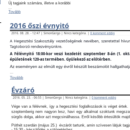
Új tagjaink számára, illetve a korábbi
...
Tovább
2016 őszi évnyitó
2016. 08. 28. - 12:47 | SimonGergo | Nincs kategória. |
0 komment eddig
A Hegesztési Szakosztály vezetőségének nevében, szeretettel hív
Tagtoborzó rendezvényünkre.
A Félévnyitó 18:00-kor veszi kezdetét szeptember 8-án (1. ok
épületének 120-as termében. Gyülekező az előtérben.
Az eseményen az elmúlt egy évről készült beszámolót hallgathatj
...
Tovább
Évzáró
2016. 05. 23. - 06:55 | SimonGergo | Nincs kategória. |
0 komment eddig
Vége van a félévnek, így a hegesztési foglalkozások is véget értek
szeptemberig nem nagyon lesz, havi egy alkalmat szoktunk megszav
sürgős dolga, akkor azt megcsinálhassa. Erről később értesültök maj
Póthét szerdán (május 25.) évzárót tartunk, amin szívesen látjuk tagj
- 15:30 - készülődés a sütögetéshez