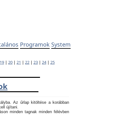
talános
Programok
System
19
|
20
|
21
|
22
|
23
|
24
|
25
ok
tályba. Az űrlap kitöltése a korábban
ll újítani.
atáson minden tagnak minden félévben