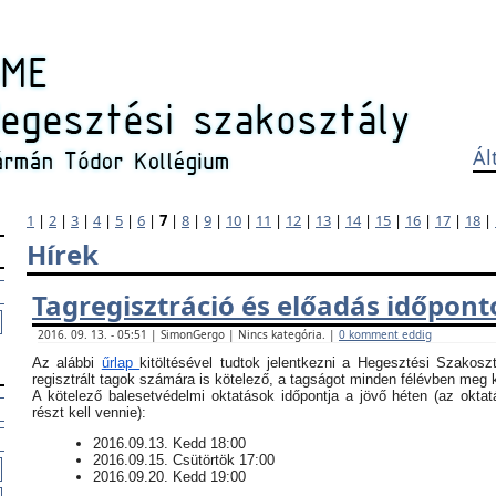
Ál
1
|
2
|
3
|
4
|
5
|
6
|
7
|
8
|
9
|
10
|
11
|
12
|
13
|
14
|
15
|
16
|
17
|
18
|
Hírek
Tagregisztráció és előadás időpont
2016. 09. 13. - 05:51 | SimonGergo | Nincs kategória. |
0 komment eddig
Az alábbi
űrlap
kitöltésével tudtok jelentkezni a Hegesztési Szakosz
regisztrált tagok számára is kötelező, a tagságot minden félévben meg ke
​A kötelező balesetvédelmi oktatások időpontja a jövő héten (az okt
részt kell vennie):
​2016.09.13. Kedd 18:00
2016.09.15. Csütörtök 17:00
2016.09.20. Kedd 19:00