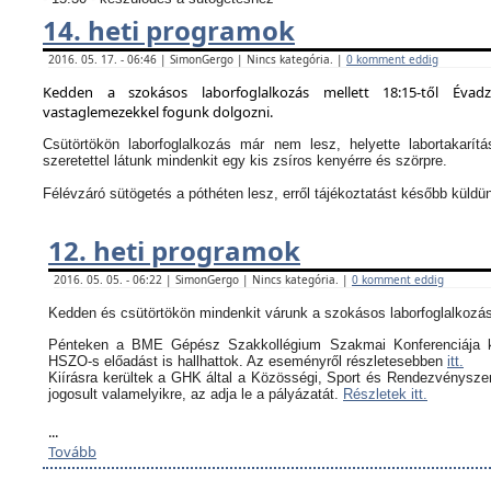
14. heti programok
2016. 05. 17. - 06:46 | SimonGergo | Nincs kategória. |
0 komment eddig
Kedden a szokásos laborfoglalkozás mellett 18:15-től Évad
vastaglemezekkel fogunk dolgozni.
Csütörtökön laborfoglalkozás már nem lesz, helyette labortakarítá
szeretettel látunk mindenkit egy kis zsíros kenyérre és szörpre.
Félévzáró sütögetés a póthéten lesz, erről tájékoztatást később küldü
12. heti programok
2016. 05. 05. - 06:22 | SimonGergo | Nincs kategória. |
0 komment eddig
Kedden és csütörtökön mindenkit várunk a szokásos laborfoglalkozás
Pénteken a BME Gépész Szakkollégium Szakmai Konferenciája k
HSZO-s előadást is hallhattok. Az eseményről részletesebben
itt.
Kiírásra kerültek a GHK által a
Közösségi, Sport és Rendezvényszerv
jogosult valamelyikre, az adja le a pályázatát.
Részletek itt.
...
Tovább