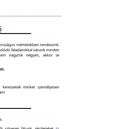
6
t országos mértetekben rendezünk.
solódó feladatokkal várunk minden
 nem vagytok négyen, akkor se
en.
y keressetek minket személyesen
en!
t.
t szívesen látunk. részleteket
itt