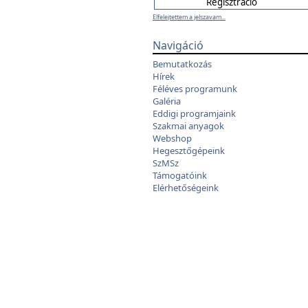
Elfelejtettem a jelszavam...
Navigáció
Bemutatkozás
Hírek
Féléves programunk
Galéria
Eddigi programjaink
Szakmai anyagok
Webshop
Hegesztőgépeink
SzMSz
Támogatóink
Elérhetőségeink