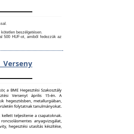
sal.
 kötetlen beszélgetésen.
kal 500 HUF-ot, amiből fedezzük az
Verseny
kör, a BME Hegesztési Szakosztály
tési Versenyt április 15-én. A
ik hegesztésben, metallurgiában,
ületén folytatnak tanulmányokat.
kellett teljesítenie a csapatoknak.
 roncsolásmentes anyagvizsgálat,
ity, hegesztési utasítás készítése,