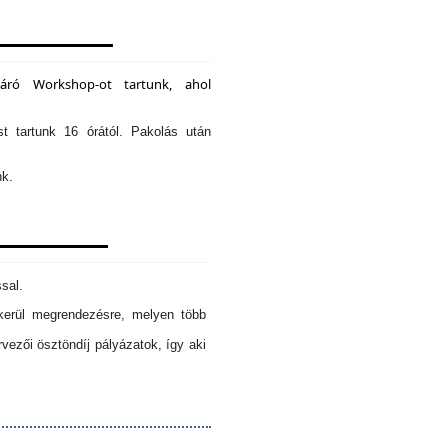
záró Workshop-ot tartunk, ahol
st tartunk 16 órától. Pakolás után
nk.
sal.
erül megrendezésre, melyen több
ezői ösztöndíj pályázatok, így aki