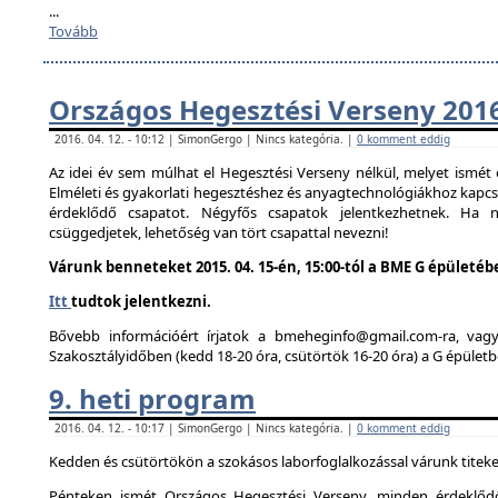
...
Tovább
Országos Hegesztési Verseny 201
2016. 04. 12. - 10:12 | SimonGergo | Nincs kategória. |
0 komment eddig
Az idei év sem múlhat el Hegesztési Verseny nélkül, melyet ismé
Elméleti és gyakorlati hegesztéshez és anyagtechnológiákhoz kapc
érdeklődő csapatot. Négyfős csapatok jelentkezhetnek. Ha
csüggedjetek, lehetőség van tört csapattal nevezni!
Várunk benneteket 2015. 04. 15-én, 15:00-tól a BME G épületéb
Itt
tudtok jelentkezni.
Bővebb információért írjatok a bmeheginfo@gmail.com-ra, vag
Szakosztályidőben (kedd 18-20 óra, csütörtök 16-20 óra) a G épületb
9. heti program
2016. 04. 12. - 10:17 | SimonGergo | Nincs kategória. |
0 komment eddig
Kedden és csütörtökön a szokásos laborfoglalkozással várunk titeke
Pénteken ismét Országos Hegesztési Verseny, minden érdeklődő