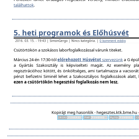
találhattok
.
5. heti programok és Előhúsvét
2016. 03. 15. - 19:43 | SimonGergo | Nincs kategória. |
0 komment eddig
Csütörtökön a szokásos laborfoglalkozással várunk titeket.
Március 24-én 17:30-tól
előrehozott Húsvétot
szervezünk
a G épül
a Gyártás Szakosztály is képviselteti magát. Az esemény pla
regisztrációhoz kötött, és önköltséges, ami tartalmazza a vacsorát é
pénzt befizetni Siminél lehet a Szakosztályos foglalkozások alatt
ezen a csütörtökön hegesztési foglalkozás nem lesz.
Kopirájt meg hasonlók - hegesztes.ktk.bme.hu -