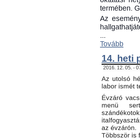
termében. G
Az eseménye
hallgathatjá
...
Tovább
14. heti
2016. 12. 05. - 
Az utolsó h
labor ismét 
Évzáró vacs
menü sert
szándékoto
italfogyaszt
az évzárón.
Többször is 