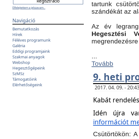
tartunk csütört
Elfelejtettem a jelszavam...
szándékát az a
Navigáció
Az év legran
Bemutatkozás
Hegesztési V
Hírek
Féléves programunk
megrendezésre 
Galéria
Eddigi programjaink
...
Szakmai anyagok
Webshop
Tovább
Hegesztőgépeink
9. heti p
SzMSz
Támogatóink
Elérhetőségeink
2017. 04. 09. - 20
Kabát rendelés
Idén újra va
információt meg
Csütörtökön:
A