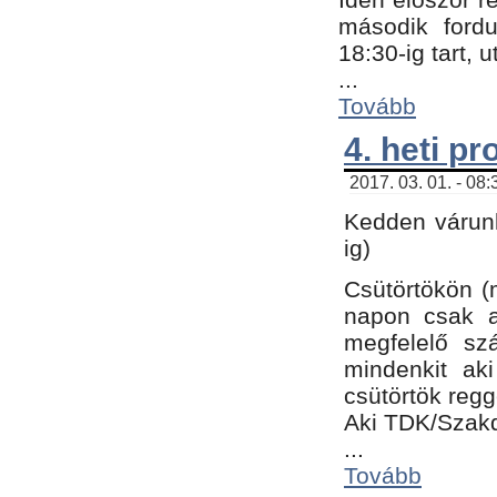
második fordu
18:30-ig tart,
...
Tovább
4. heti p
2017. 03. 01. - 08
Kedden várunk
ig)
Csütörtökön (
napon csak a
megfelelő sz
mindenkit ak
csütörtök regg
Aki TDK/Szak
...
Tovább