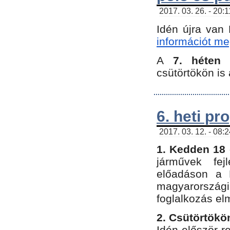
2017. 03. 26. - 20:
Idén újra van
információt meg
A
7. héten
csütörtökön is 
6. heti p
2017. 03. 12. - 08:
1. Kedden 18 
járművek fe
előadáson a 
magyarország
foglalkozás el
2. Csütörtökö
Idén először 