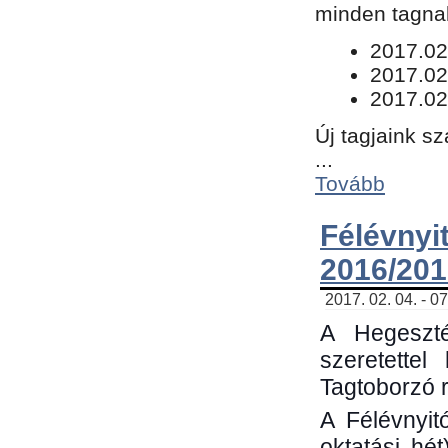
minden tagnak
​2017.02
2017.02
2017.02
Új tagjaink s
...
Tovább
Félévn
2016/201
2017. 02. 04. - 0
A Hegeszté
szeretette
Tagtoborzó 
A Félévnyit
oktatási hé