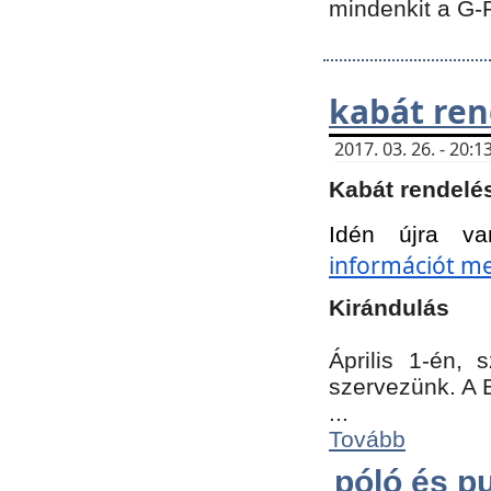
mindenkit a G-
kabát ren
2017. 03. 26. - 20
Kabát rendelé
Idén újra va
információt meg
Kirándulás
Április 1-én,
szervezünk. A 
...
Tovább
póló és pu