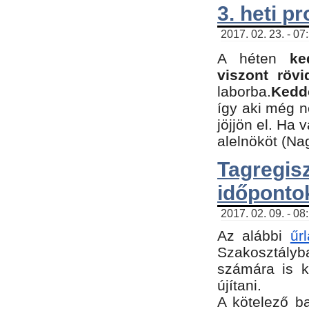
3. heti p
2017. 02. 23. - 07
A héten
ke
viszont rövi
laborba.
Kedde
így aki még 
jöjjön el. Ha 
alelnököt (Na
Tagreg
időponto
2017. 02. 09. - 08
Az alábbi
űr
Szakosztályba
számára is k
újítani.
​A kötelező b