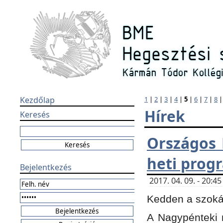
Kezdőlap
1
|
2
|
3
|
4
|
5
|
6
|
7
|
8
Hírek
Keresés
Országos 
heti prog
Bejelentkezés
2017. 04. 09. - 20:
Kedden a szokás
A Nagypénteki m