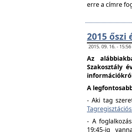
erre a címre fo
2015 őszi 
2015. 09. 16. - 15:
Az alábbiakb
Szakosztály é
információkról
A legfontosabb
- Aki tag szere
Tagregisztációs
- A foglalkozá
19:45-ig vann