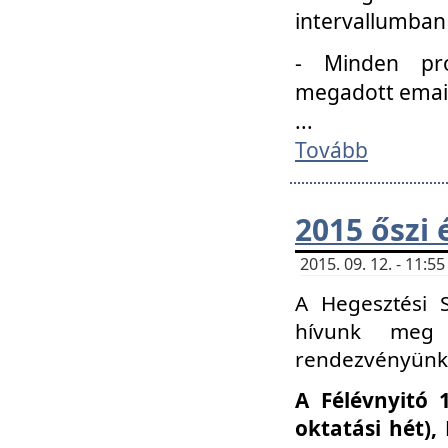
intervallumban
- Minden pro
megadott email 
...
Tovább
2015 őszi 
2015. 09. 12. - 11:
A Hegesztési S
hívunk meg 
rendezvényünk
A Félévnyitó 
oktatási hét)