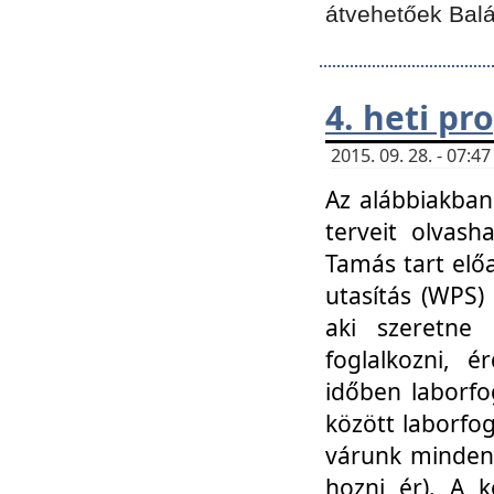
átvehetőek Balá
4. heti p
2015. 09. 28. - 07:
Az alábbiakban 
terveit olvash
Tamás tart elő
utasítás (WPS)
aki szeretne k
foglalkozni, 
időben laborfo
között laborfog
várunk mindenk
hozni ér). A 