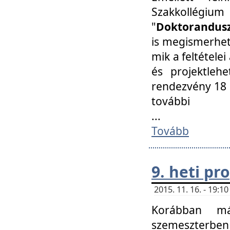
Szakkollégi
"
Doktorandusz
is megismerhet
mik a feltétele
és projektleh
rendezvény 18 
további
...
Tovább
9. heti p
2015. 11. 16. - 19:
Korábban má
szemeszterben