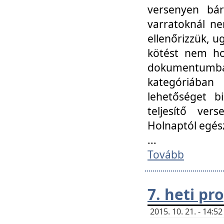
versenyen bár
varratoknál ne
ellenőrizzük, u
kötést nem hoz
dokumentumban 
kategóriába
lehetőséget bi
teljesítő ver
Holnaptól egés
...
Tovább
7. heti p
2015. 10. 21. - 14: