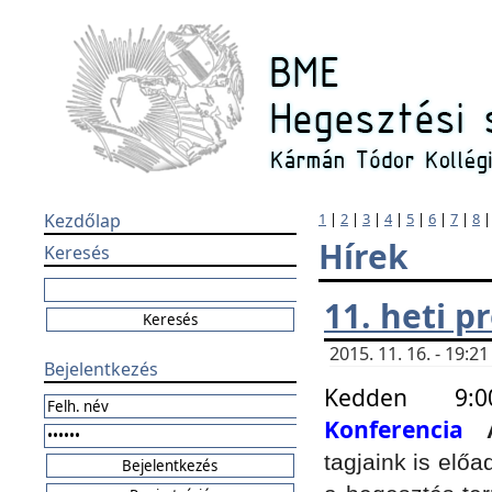
Kezdőlap
1
|
2
|
3
|
4
|
5
|
6
|
7
|
8
Hírek
Keresés
11. heti 
2015. 11. 16. - 19:
Bejelentkezés
Kedden 9:
Konferencia
tagjaink is elő