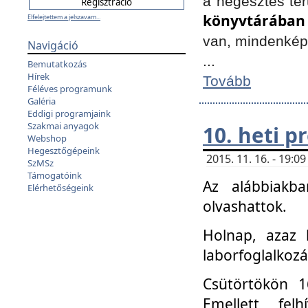
a hegesztés ter
könyvtárában
Elfelejtettem a jelszavam...
van, mindenké
Navigáció
...
Bemutatkozás
Hírek
Tovább
Féléves programunk
Galéria
Eddigi programjaink
Szakmai anyagok
10. heti 
Webshop
Hegesztőgépeink
2015. 11. 16. - 19:
SzMSz
Támogatóink
Az alábbiakb
Elérhetőségeink
olvashattok.
Holnap, azaz 
laborfoglalkozá
Csütörtökön 16
Emellett fe