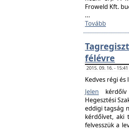
Froweld Kft. bu
...
Tovább
Tagregis
félévre
2015. 09. 16. - 15:
Kedves régi és 
Jelen
kérdőív 
Hegesztési Szak
eddigi tagság n
kérdőívet, aki
felvesszük a le