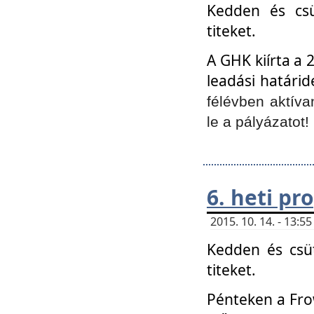
Kedden és csü
titeket.
A GHK kiírta a 
leadási határid
félévben aktíva
le a pályázatot!
6. heti p
2015. 10. 14. - 13:
Kedden és csüt
titeket.
Pénteken a Frow