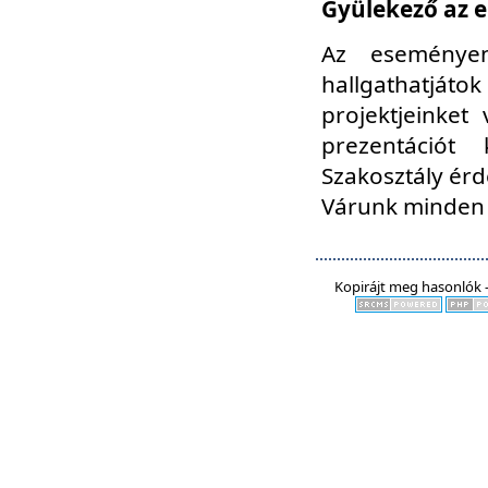
Gyülekező az e
Az eseményen
hallgathatjáto
projektjeinket
prezentációt
Szakosztály ér
Várunk minden 
Kopirájt meg hasonlók -