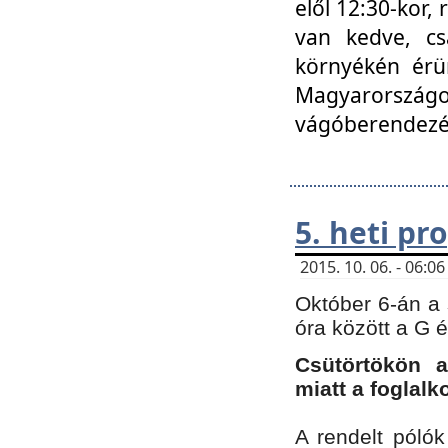
elől 12:30-kor,
van kedve, cs
környékén érün
Magyarországo
vágóberendezé
5. heti p
2015. 10. 06. - 06:
Október 6-án a 
óra között a G 
Csütörtökön a
miatt a foglal
A rendelt póló