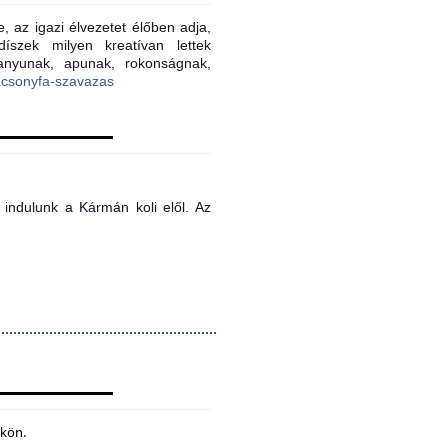
, az igazi élvezetet élőben adja,
íszek milyen kreatívan lettek
 anyunak, apunak, rokonságnak,
acsonyfa-szavazas
indulunk a Kármán koli elől. Az
ökön.