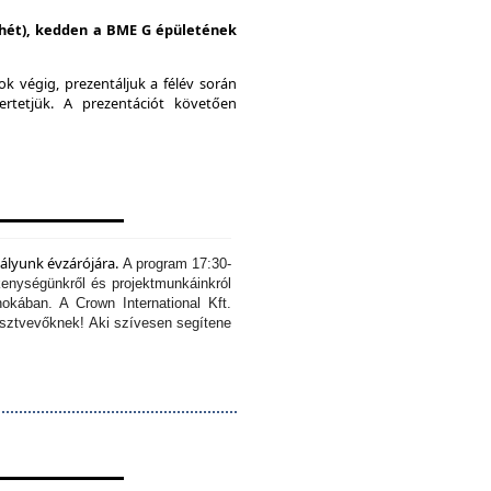
i hét), kedden a BME G épületének
k végig, prezentáljuk a félév során
ertetjük.
A prezentációt követően
tályunk évzárójára.
A program 17:30-
kenységünkről és projektmunkáinkról
okában. A Crown International Kft.
résztvevőknek!
Aki szívesen segítene