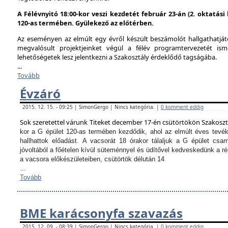
A Félévnyitó 18:00-kor veszi kezdetét február 23-án (2. oktatás
120-as termében. Gyülekező az előtérben.
Az eseményen az elmúlt egy évről készült beszámolót hallgathatjáto
megvalósult projektjeinket végül a félév programtervezetét ism
lehetőségetek lesz jelentkezni a Szakosztály érdeklődő tagságába.
...
Tovább
Évzáró
2015. 12. 15. - 09:25 | SimonGergo | Nincs kategória. |
0 komment eddig
Sok szeretettel várunk Titeket december 17-én csütörtökön Szakosz
kor a G épület 120-as termében kezdődik, ahol az elmúlt éves tevé
hallhattok előadást.
A vacsorát 18 órakor tálaljuk a G épület csarn
jóvoltából a főételen kívül süteménnyel és üdítővel kedveskedünk a 
a vacsora előkészületeiben, csütörtök délután 14
...
Tovább
BME karácsonyfa szavazás
2015. 12. 09. - 08:39 | SimonGergo | Nincs kategória. |
0 komment eddig