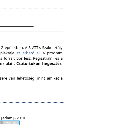
 G épületben. A 3 ATT-s Szakosztály
plakátja
itt érhető el.
A program
forralt bor lesz. Regisztrálni és a
ok alatt.
Csütörtökön hegesztési
ésére van lehetőség, mint amiket a
 [adam] - 2010