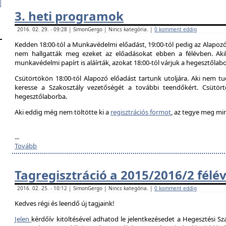
3. heti programok
2016. 02. 29. - 09:28 | SimonGergo | Nincs kategória. |
0 komment eddig
Kedden 18:00-tól a Munkavédelmi előadást, 19:00-tól pedig az Alapozó
nem hallgatták meg ezeket az előadásokat ebben a félévben. Aki
munkavédelmi papírt is aláírták, azokat 18:00-tól várjuk a hegesztőlab
Csütörtökön 18:00-tól Alapozó előadást tartunk utoljára. Aki nem tud
keresse a Szakosztály vezetőségét a további teendőkért. Csütör
hegesztőlaborba.
Aki eddig még nem töltötte ki a
regisztrációs formot
, az tegye meg mi
...
Tovább
Tagregisztráció a 2015/2016/2 félé
2016. 02. 25. - 10:12 | SimonGergo | Nincs kategória. |
0 komment eddig
Kedves régi és leendő új tagjaink!
Jelen
kérdőív kitöltésével adhatod le jelentkezésedet a Hegesztési Sza