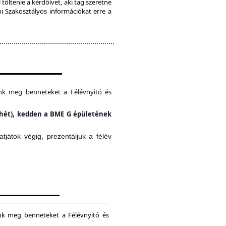
töltenie a kérdőívet, aki tag szeretne
bi Szakosztályos információkat erre a
unk meg benneteket a Félévnyitó és
si hét), kedden a BME G épületének
játok végig, prezentáljuk a félév
unk meg benneteket a Félévnyitó és