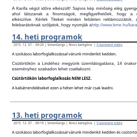
A Karifa végül időre elkészült! Sajnos kép minőség elég gyenge
ahol látszanak a finomságok, megfigyelhetőek, hogy a d
elkészítve.
Kérlek Titeket minden felületen reklámozzátok,
felebarátoknak szóljatok, hogy nyomják a
http://www.bme.hu/kar
14. heti programok
2015. 12. 07. - 09:20 | SimonGergo | Nincs kategória. |
0 komment eddig
A szokásos laborfoglalkozással várunk mindenkit kedden.
Csütörtökön a Lindéhez megyünk üzemlátogatásra, 14 órakor 
eseményhez szabadon lehet csatlakozni.
Csütörtökön laborfoglalkozás NEM LESZ.
A kabátrendeléseket ezen a héten lehet már csak leadni.
13. heti programok
2015. 12. 07. - 09:19 | SimonGergo | Nincs kategória. |
0 komment eddig
A szokásos laborfoglalkozással várunk mindenkit kedden és csütört