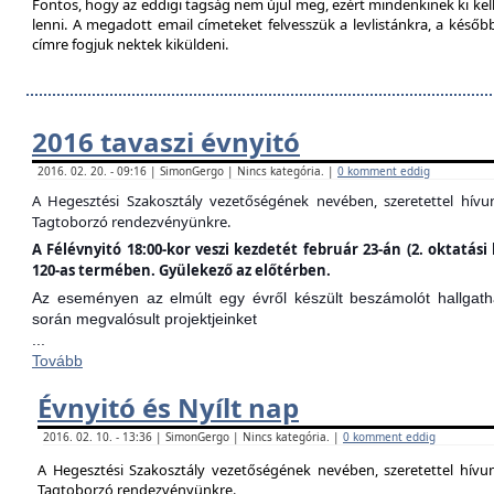
Fontos, hogy az eddigi tagság nem újul meg, ezért mindenkinek ki kell 
lenni. A megadott email címeteket felvesszük a levlistánkra, a későb
címre fogjuk nektek kiküldeni.
2016 tavaszi évnyitó
2016. 02. 20. - 09:16 | SimonGergo | Nincs kategória. |
0 komment eddig
A Hegesztési Szakosztály vezetőségének nevében, szeretettel hív
Tagtoborzó rendezvényünkre.
A Félévnyitó 18:00-kor veszi kezdetét február 23-án (2. oktatá
120-as termében. Gyülekező az előtérben.
Az eseményen az elmúlt egy évről készült beszámolót hallgathat
során megvalósult projektjeinket
...
Tovább
Évnyitó és Nyílt nap
2016. 02. 10. - 13:36 | SimonGergo | Nincs kategória. |
0 komment eddig
A Hegesztési Szakosztály vezetőségének nevében, szeretettel hív
Tagtoborzó rendezvényünkre.