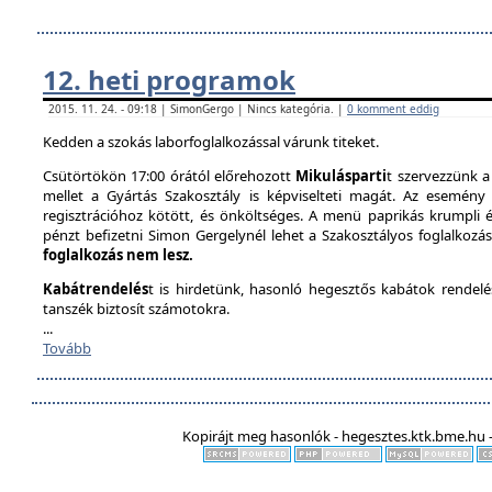
12. heti programok
2015. 11. 24. - 09:18 | SimonGergo | Nincs kategória. |
0 komment eddig
Kedden a szokás laborfoglalkozással várunk titeket.
Csütörtökön 17:00 órától előrehozott
Mikulásparti
t szervezzünk a
mellet a Gyártás Szakosztály is képviselteti magát. Az esemény 
regisztrációhoz kötött, és önköltséges. A menü paprikás krumpli és 
pénzt befizetni Simon Gergelynél lehet a Szakosztályos foglalkozás
foglalkozás nem lesz.
Kabátrendelés
t is hirdetünk, hasonló hegesztős kabátok rendel
tanszék biztosít számotokra.
...
Tovább
Kopirájt meg hasonlók - hegesztes.ktk.bme.hu -