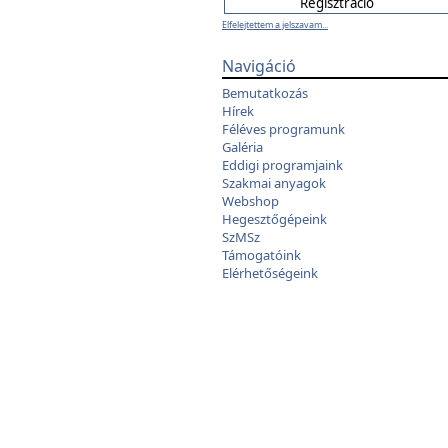
Elfelejtettem a jelszavam...
Navigáció
Bemutatkozás
Hírek
Féléves programunk
Galéria
Eddigi programjaink
Szakmai anyagok
Webshop
Hegesztőgépeink
SzMSz
Támogatóink
Elérhetőségeink