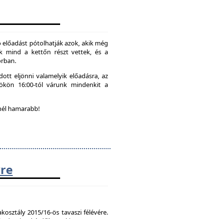
 előadást pótolhatják azok, akik még
k mind a kettőn részt vettek, és a
orban.
ott eljönni valamelyik előadásra, az
tökön 16:00-tól várunk mindenkit a
nél hamarabb!
vre
kosztály 2015/16-ös tavaszi félévére.