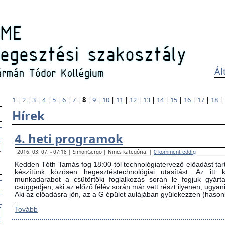
Ál
1
|
2
|
3
|
4
|
5
|
6
|
7
|
8
|
9
|
10
|
11
|
12
|
13
|
14
|
15
|
16
|
17
|
18
|
Hírek
4. heti programok
2016. 03. 07. - 07:18 | SimonGergo | Nincs kategória. |
0 komment eddig
Kedden Tóth Tamás fog 18:00-tól technológiatervező előadást tarta
készítünk közösen hegesztéstechnológiai utasítást. Az itt
munkadarabot a csütörtöki foglalkozás során le fogjuk gyárta
csüggedjen, aki az előző félév során már vett részt ilyenen, ugyani
Aki az előadásra jön, az a G épület aulájában gyülekezzen (ha
...
Tovább