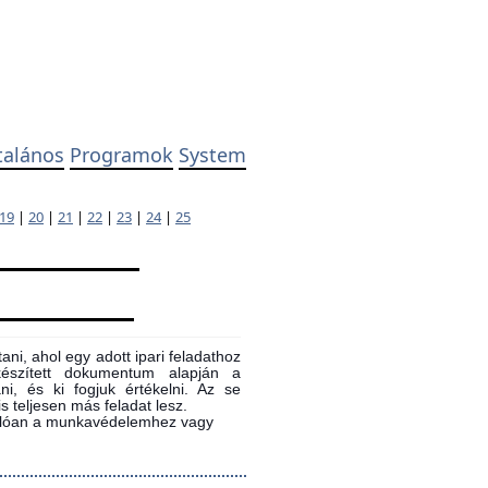
talános
Programok
System
19
|
20
|
21
|
22
|
23
|
24
|
25
ni, ahol egy adott ipari feladathoz
 készített dokumentum alapján a
ni, és ki fogjuk értékelni. Az se
s teljesen más feladat lesz.
sonlóan a munkavédelemhez vagy