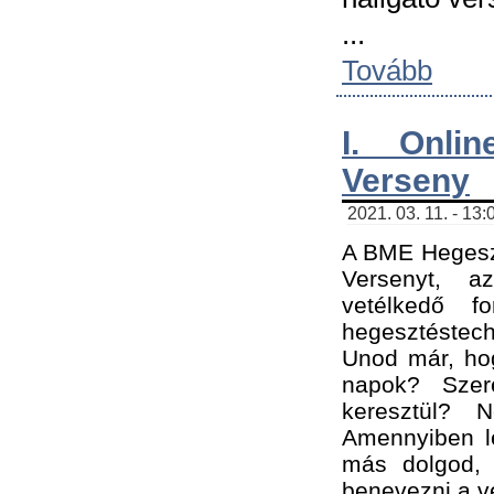
...
Tovább
I. Onli
Verseny
2021. 03. 11. - 13:
A BME Hegeszt
Versenyt, a
vetélkedő f
hegesztéstec
Unod már, hog
napok? Szer
keresztül? 
Amennyiben le
más dolgod,
benevezni a ve