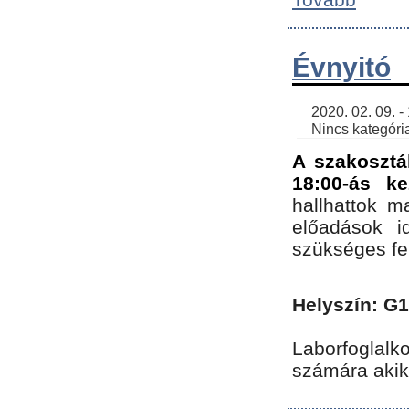
Évnyitó
    2020. 02. 09. - 19:30 | SimonGergo | 

    Nincs kategória
A szakosztá
18:00-ás ke
hallhattok ma
előadások id
szükséges fe
Helyszín: G
Laborfoglalk
számára akik