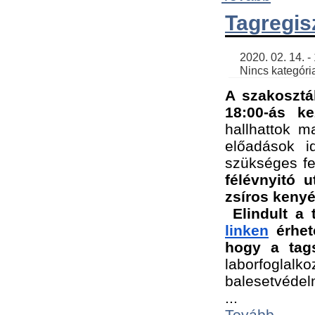
Tagregis
    2020. 02. 14. - 18:56 | SimonGergo | 

    Nincs kategória
A szakosztá
18:00-ás ke
hallhattok ma
előadások id
szükséges fe
félévnyitó u
zsíros kenyé
Elindult a 
linken
 érhet
hogy a tags
laborfogla
balesetvédel
...
Tovább