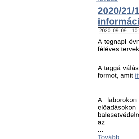
2020/21
informác
2020. 09. 09. - 10
A tegnapi évn
féléves tervek
A taggá válásh
formot, amit 
i
A laborokon 
előadásokon 
balesetvédelm
az ﻿
...
Tovább