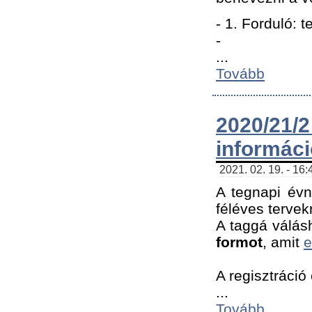
- 1. Forduló: 
-
...
Tovább
2020/21
informác
2021. 02. 19. - 16
A tegnapi évn
féléves tervek
A taggá válásh
formot
, amit
e
A regisztráció 
...
Tovább