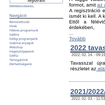
formot, amit
az 
Elfelejtettem a jelszavam...
A regisztráció e
Navigáció
ismét ki kell. A
Ettől a félév
Bemutatkozás
Hírek
érdekében,
Féléves programunk
...
Galéria
Tovább
Eddigi programjaink
Szakmai anyagok
2022 tava
Webshop
Hegesztőgépeink
2022. 02. 14. - 09:1
SzMSz
Támogatóink
Tavasszal újr
Elérhetőségeink
részletet az
alá
2021/2022/
2022. 02. 03. - 11:5