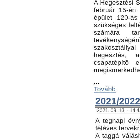
A Hegesztési Sz
február 15-én 
épület 120-a
szükséges felt
számára tar
tevékenységéről
szakosztálly
hegesztés, 
csapatépítő e
megismerkedhet
...
Tovább
2021/2022
2021. 09. 13. - 14:
A tegnapi évny
féléves tervekr
A taggá válásh