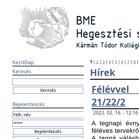
Kezdőlap
1
|
2
|
3
|
4
|
5
|
6
|
7
|
8
Hírek
Keresés
Félévvel
21/22/2
Bejelentkezés
2022. 02. 16. - 12:
A tegnapi évny
féléves tervekrő
A taggá válásho