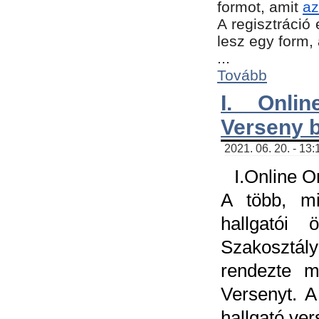
formot, amit
az
A regisztráció 
lesz egy form,
...
Tovább
I. Onli
Verseny 
2021. 06. 20. - 13
I.Online 
A több, mi
hallgatói
Szakosztál
rendezte m
Versenyt. A
hallgató ve