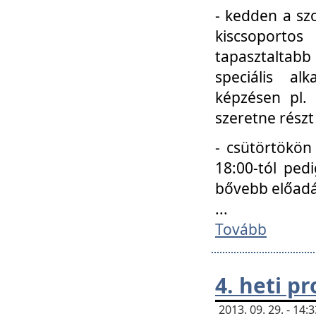
- kedden a szo
kiscsoportos
tapasztaltab
speciális a
képzésen pl.
szeretne részt
- csütörtökön
18:00-tól ped
bővebb előadá
...
Tovább
4. heti p
2013. 09. 29. - 14