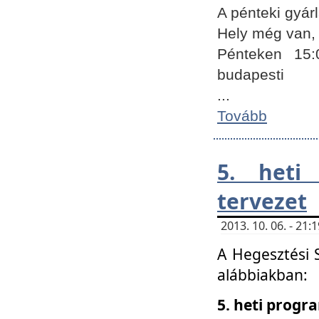
A pénteki gyár
Hely még van, 
Pénteken 15:
budapesti
...
Tovább
5. heti
tervezet
2013. 10. 06. - 21
A Hegesztési 
alábbiakban:
5. heti prog