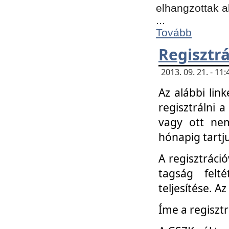
elhangzottak a
...
Tovább
Regisztrá
2013. 09. 21. - 1
Az alábbi lin
regisztrálni a
vagy ott nem
hónapig tartju
A regisztráció
tagság felt
teljesítése. A
Íme a regisztr