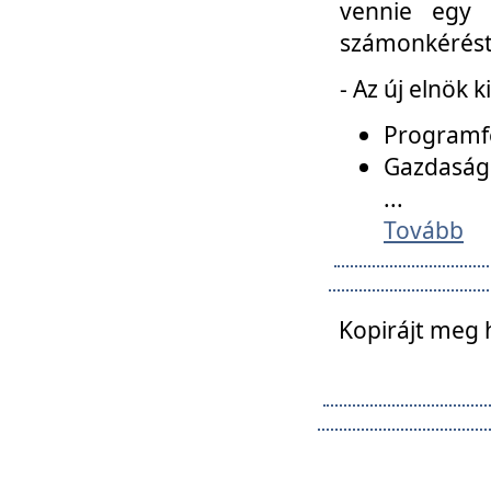
vennie egy 
számonkérést t
- Az új elnök 
Programfe
Gazdasági
...
Tovább
Kopirájt meg 