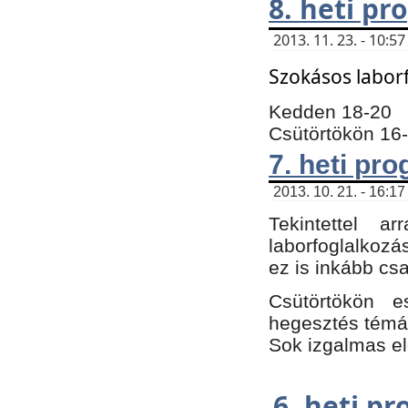
8. heti p
2013. 11. 23. - 10:
Szokásos labor
Kedden 18-20
Csütörtökön 16
7. heti pr
2013. 10. 21. - 16:17
Tekintettel 
laborfoglalkozá
ez is inkább csa
Csütörtökön e
hegesztés témáb
Sok izgalmas el
6. heti p