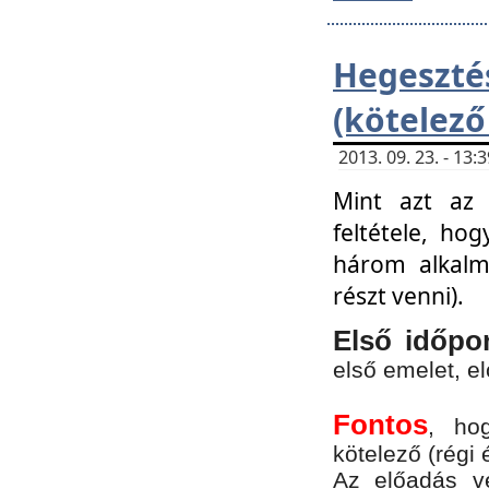
Hegesz
(kötelező
2013. 09. 23. - 13
Mint azt az 
feltétele, ho
három alkalm
részt venni).
Első időpo
első emelet, e
Fontos
, ho
kötelező (régi 
Az előadás vé