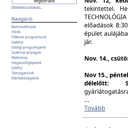
Nov. 12, kedd
tekintettel. 
Elfelejtettem a jelszavam...
TECHNOLÓGIA s
Navigáció
előadások 8:30
Bemutatkozás
Hírek
épület aulájába
Féléves programunk
jár.
Galéria
Eddigi programjaink
Szakmai anyagok
Nov. 14., csüt
Webshop
Hegesztőgépeink
SzMSz
Támogatóink
Nov 15., pénte
Elérhetőségeink
délelőtt:
gyárlátogatásr
...
Tovább