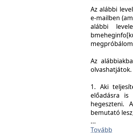
Az alábbi leve
e-mailben (am
alábbi leve
bmeheginfo[k
megpróbálom k
Az alábbiakba
olvashatjátok.
1. Aki teljes
előadásra is
hegeszteni. 
bemutató lesz
...
Tovább