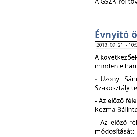
A GSZK-ról to
Évnyitó 
2013. 09. 21. - 1
A következőek
minden elhang
- Uzonyi Sánd
Szakosztály t
- Az előző fél
Kozma Bálinto
- Az előző f
módosítását: