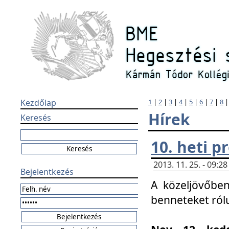
Kezdőlap
1
|
2
|
3
|
4
|
5
|
6
|
7
|
8
Hírek
Keresés
10. heti 
2013. 11. 25. - 09:
Bejelentkezés
A közeljövőben
benneteket ról