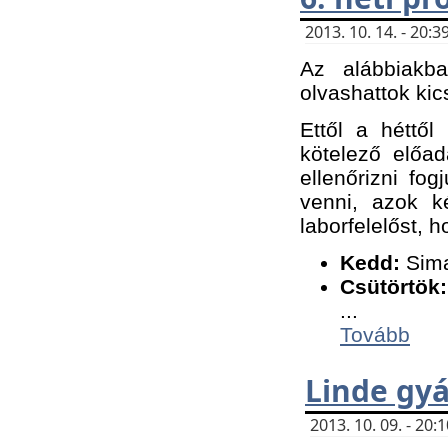
2013. 10. 14. - 20
Az alábbiakb
olvashattok kic
Ettől a héttől
kötelező előa
ellenőrizni fo
venni, azok k
laborfelelőst, h
K
edd:
Sima
Csütörtök:
...
Tovább
Linde gyá
2013. 10. 09. - 20