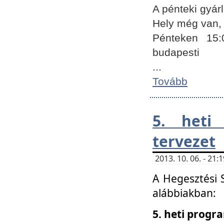
A pénteki gyár
Hely még van, 
Pénteken 15:
budapesti
...
Tovább
5. heti
tervezet
2013. 10. 06. - 21
A Hegesztési 
alábbiakban:
5. heti prog