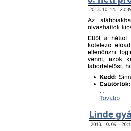
2013. 10. 14. - 20
Az alábbiakb
olvashattok kic
Ettől a héttől
kötelező előa
ellenőrizni fo
venni, azok k
laborfelelőst, h
K
edd:
Sima
Csütörtök:
...
Tovább
Linde gyá
2013. 10. 09. - 20