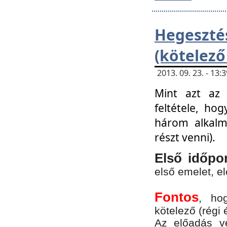
Hegesz
(kötelező
2013. 09. 23. - 13
Mint azt az 
feltétele, ho
három alkalm
részt venni).
Első időpo
első emelet, e
Fontos
, ho
kötelező (régi 
Az előadás vé