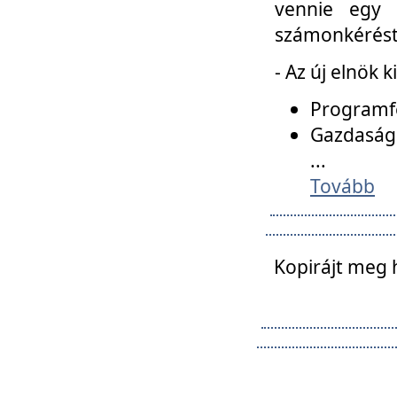
vennie egy 
számonkérést t
- Az új elnök 
Programfe
Gazdasági
...
Tovább
Kopirájt meg 