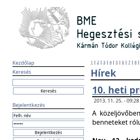
Kezdőlap
1
|
2
|
3
|
4
|
5
|
6
|
7
|
8
Hírek
Keresés
10. heti 
2013. 11. 25. - 09:
Bejelentkezés
A közeljövőben
benneteket ról