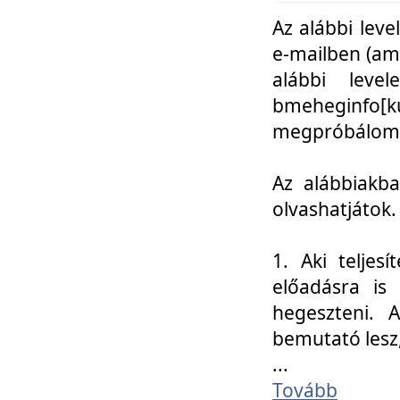
Az alábbi leve
e-mailben (am
alábbi leve
bmeheginfo[k
megpróbálom k
Az alábbiakba
olvashatjátok.
1. Aki teljes
előadásra is
hegeszteni. 
bemutató lesz
...
Tovább