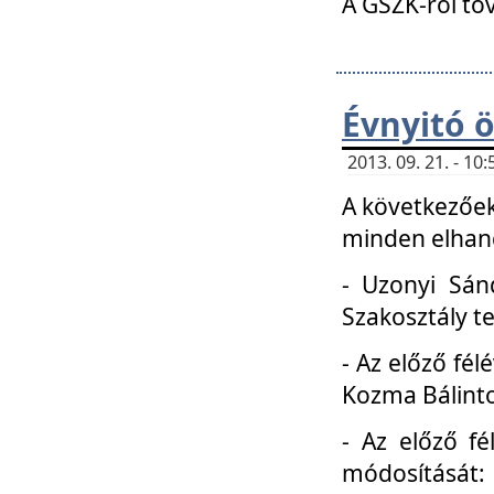
A GSZK-ról to
Évnyitó 
2013. 09. 21. - 1
A következőek
minden elhang
- Uzonyi Sánd
Szakosztály t
- Az előző fél
Kozma Bálinto
- Az előző f
módosítását: