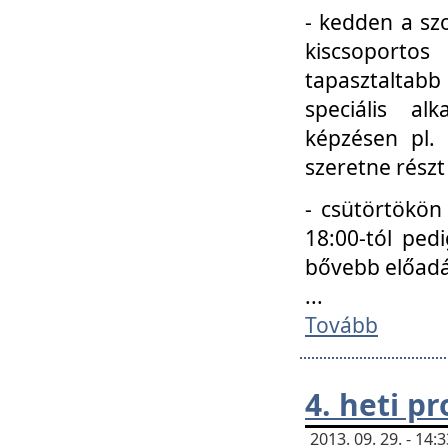
- kedden a szo
kiscsoportos
tapasztaltab
speciális a
képzésen pl.
szeretne részt
- csütörtökön
18:00-tól ped
bővebb előadá
...
Tovább
4. heti p
2013. 09. 29. - 14