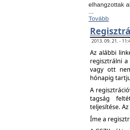
elhangzottak a
...
Tovább
Regisztrá
2013. 09. 21. - 1
Az alábbi lin
regisztrálni a
vagy ott nem
hónapig tartju
A regisztráció
tagság felt
teljesítése. A
Íme a regisztr