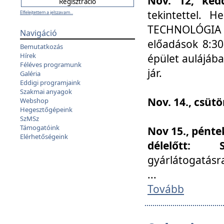
Nov. 12, kedd
tekintettel. 
Elfelejtettem a jelszavam...
TECHNOLÓGIA s
Navigáció
előadások 8:30
Bemutatkozás
Hírek
épület aulájába
Féléves programunk
jár.
Galéria
Eddigi programjaink
Szakmai anyagok
Nov. 14., csüt
Webshop
Hegesztőgépeink
SzMSz
Támogatóink
Nov 15., pénte
Elérhetőségeink
délelőtt:
gyárlátogatásr
...
Tovább