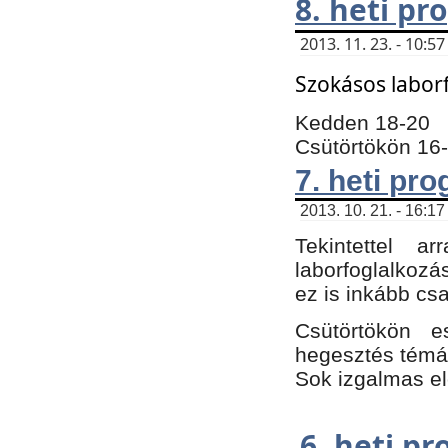
8. heti p
2013. 11. 23. - 10:
Szokásos labor
Kedden 18-20
Csütörtökön 16
7. heti pr
2013. 10. 21. - 16:17
Tekintettel 
laborfoglalkozá
ez is inkább csa
Csütörtökön e
hegesztés témáb
Sok izgalmas el
6. heti p