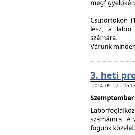
megfigyelőkén
Csütörtökön (1
lesz, a labor
számára.
Várunk mindenk
3. heti p
2014. 09. 22. - 06
Szemptember 2
Laborfoglalk
számámra. A ve
fogunk közele