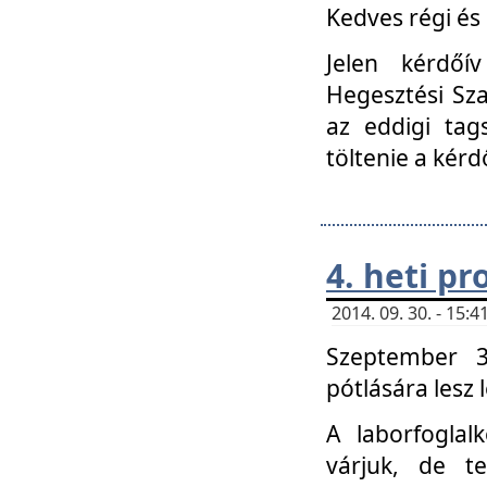
Kedves régi és 
Jelen kérdőí
Hegesztési Sza
az eddigi tag
töltenie a kérd
4. heti p
2014. 09. 30. - 15
Szeptember 3
pótlására lesz
A laborfoglal
várjuk, de t