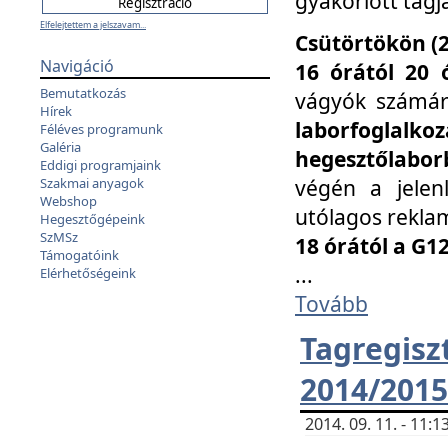
gyakorlott tagj
Elfelejtettem a jelszavam...
Csütörtökön (2
Navigáció
16 órától 20 
Bemutatkozás
vágyók számá
Hírek
laborfoglal
Féléves programunk
Galéria
hegesztőlaborb
Eddigi programjaink
végén a jelenl
Szakmai anyagok
Webshop
utólagos reklam
Hegesztőgépeink
SzMSz
18 órától a G1
Támogatóink
...
Elérhetőségeink
Tovább
Tagreg
2014/2015
2014. 09. 11. - 11