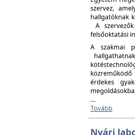
szervez, amel
hallgatóknak k
A szervezők
felsőoktatási 
A szakmai p
hallgathatna
kötéstechnológ
közreműködő i
érdekes gyak
megoldásokba
...
Tovább
Nyári lab