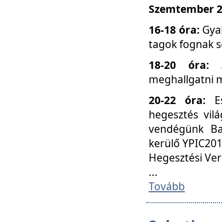
Szemtember 25
16-18 óra:
Gyak
tagok fognak s
18-20 óra:
meghallgatni m
20-22 óra:
Es
hegesztés vilá
vendégünk Ba
kerülő YPIC201
Hegesztési Ver
...
Tovább