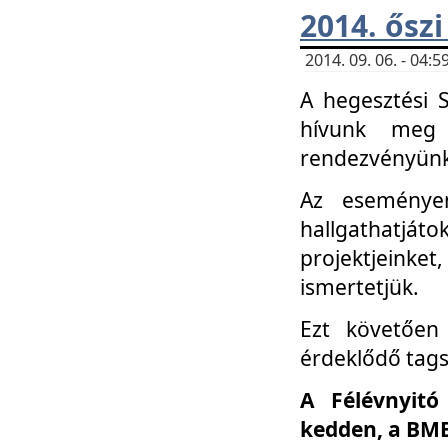
2014. őszi
2014. 09. 06. - 04
A hegesztési 
hívunk meg 
rendezvényünk
Az eseménye
hallgathatjáto
projektjeink
ismertetjük.
Ezt követően 
érdeklődő tag
A Félévnyitó
kedden, a BME