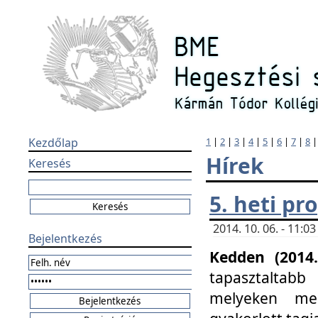
Kezdőlap
1
|
2
|
3
|
4
|
5
|
6
|
7
|
8
Hírek
Keresés
5. heti p
2014. 10. 06. - 11:
Bejelentkezés
Kedden (2014.
tapasztaltabb
melyeken meg