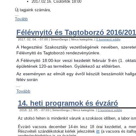
2017.02.16. Csütörtök 18:00
Új tagjaink számára,
...
Tovább
Félévnyitó és Tagtoborzó 2016/201
2017. 02. 04. - 07:00 | SimonGergo | Nincs kategória. |
0 komment eddig
A Hegesztési Szakosztály vezetőségének nevében, szerete
Félévnyitó és Tagtoborzó rendezvényünkre.
A Félévnyitó 18:00-kor veszi kezdetét február 9-én (1. okta
épületének 120-as termében. Gyülekező az előtérben.
Az eseményen az elmúlt egy évről készült beszámolót hallgat
félév során
...
Tovább
14. heti programok és évzáró
2016. 12. 05. - 07:03 | SimonGergo | Nincs kategória. |
0 komment eddig
Az utolsó héten is mindenkit várunk a szokásos időben, a labor is
Évzáró vacsora december 14-én lesz 18 órai kezdettel, a menü 
Részvételi szándékotokat kérlek jelezzétek
itt
(a vacsora és italfo
eredményhirdetése is az évzárón.