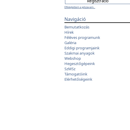
Elfelejtettem a jelszavam...
Navigáció
Bemutatkozás
Hírek
Féléves programunk
Galéria
Eddigi programjaink
Szakmai anyagok
Webshop
Hegesztőgépeink
SzMSz
Támogatóink
Elérhetőségeink