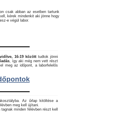
pon csak abban az esetben tartunk
kell, kérek mindenkit aki jönne hogy
lesz-e végül labor.
vidítve, 16-19 között
tudtok jönni
lőadás
, így aki még nem vett részt
el meg az időpont, a laborfelelős
dőpontok
akosztályba. Az űrlap kitöltése a
lévben meg kell újítani.
 tagnak minden félévben részt kell