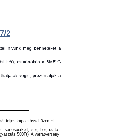
7/2
ttel hívunk meg benneteket a
tási hét), csütörtökön a BME G
hatjátok végig, prezentáljuk a
mét teljes kapacitással üzemel.
sertéspörkölt, sör, bor, üdítő.
gyasztás 500Ft). A varratverseny