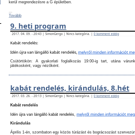
kerül megrendezésre a G épületben.
...
Tovább
9. heti program
2017. 04. 09. - 20:43 | SimonGergo | Nincs kategória. |
0 komment eddig
Kabát rendelés:
Idén újra van lángálló kabát rendelés,
melyről
minden információt megt
Csütörtökön:
A
gyakorlati foglalkozás 19:00-ig tart
, utána várun
játékosként, vagy nézőként.
kabát rendelés, kirándulás, 8.hét
2017. 03. 26. - 20:13 | SimonGergo | Nincs kategória. |
0 komment eddig
Kabát rendelés
minden információt megta
Idén újra van lángálló kabát rendelés,
melyről
Kirándulás
Április 1-én, szombaton egy közös túrázást és bográcsozást szervezü