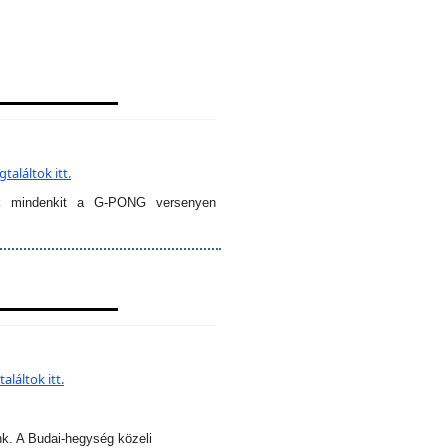
aláltok itt.
k mindenkit a G-PONG versenyen
láltok itt.
nk. A Budai-hegység közeli