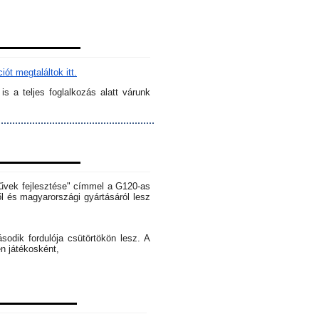
ót megtaláltok itt.
s a teljes foglalkozás alatt várunk
rművek fejlesztése" címmel a G120-as
l és magyarországi gyártásáról lesz
dik fordulója csütörtökön lesz. A
en játékosként,