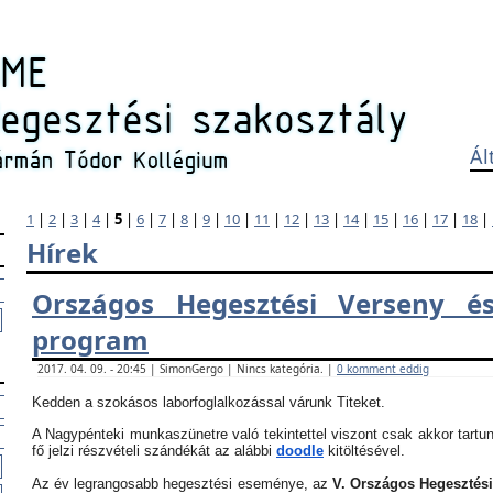
Ál
1
|
2
|
3
|
4
|
5
|
6
|
7
|
8
|
9
|
10
|
11
|
12
|
13
|
14
|
15
|
16
|
17
|
18
|
Hírek
Országos Hegesztési Verseny és
program
2017. 04. 09. - 20:45 | SimonGergo | Nincs kategória. |
0 komment eddig
Kedden a szokásos laborfoglalkozással várunk Titeket.
A Nagypénteki munkaszünetre való tekintettel viszont csak akkor tartun
fő jelzi részvételi szándékát az alábbi
doodle
kitöltésével.
Az év legrangosabb hegesztési eseménye, az
V. Országos Hegesztés