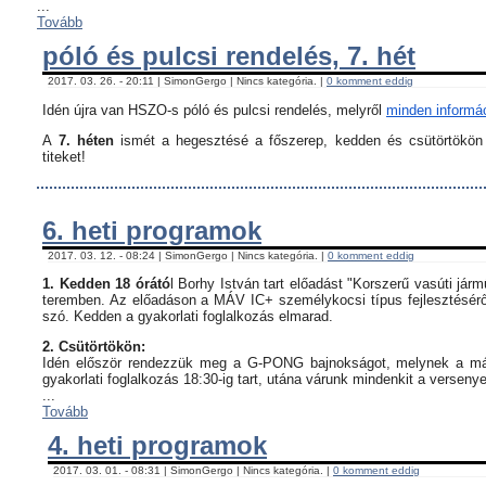
...
Tovább
póló és pulcsi rendelés, 7. hét
2017. 03. 26. - 20:11 | SimonGergo | Nincs kategória. |
0 komment eddig
Idén újra van HSZO-s póló és pulcsi rendelés, melyről
minden informáci
A
7. héten
ismét a hegesztésé a főszerep, kedden és csütörtökön i
titeket!
6. heti programok
2017. 03. 12. - 08:24 | SimonGergo | Nincs kategória. |
0 komment eddig
1. Kedden 18 órátó
l Borhy István tart előadást "Korszerű vasúti já
teremben. Az előadáson a MÁV IC+ személykocsi típus fejlesztésérő
szó. Kedden a gyakorlati foglalkozás elmarad.
2. Csütörtökön:
Idén először rendezzük meg a G-PONG bajnokságot, melynek a máso
gyakorlati foglalkozás 18:30-ig tart, utána várunk mindenkit a verseny
...
Tovább
4. heti programok
2017. 03. 01. - 08:31 | SimonGergo | Nincs kategória. |
0 komment eddig