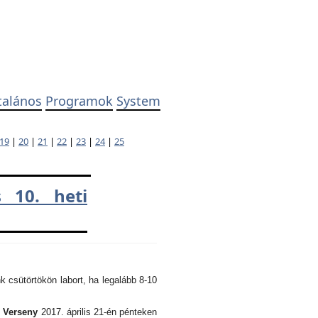
talános
Programok
System
19
|
20
|
21
|
22
|
23
|
24
|
25
 10. heti
k csütörtökön labort, ha legalább 8-10
i Verseny
2017. április 21-én pénteken