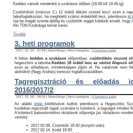
Kedden várunk mindenkit a szokásos időben (18:00-tól 19:45-ig)
Csütörtökön (március 2.) 12 órától dékáni szünet lesz! ezen a na
laborfoglalkozást, ha megfelelő számú érdeklődő lesz, jelentkezni
itt
írja be magát szerda éjfélig és csütörtök reggel küldünk emailt, hogy 
Aki TDK/Szakdoga témát keres
...
Tovább
3. heti programok
2017. 02. 23. - 07:59 | SimonGergo | Nincs kategória. |
0 komment eddig
A héten
kedden a szokásos
időpontban,
csütörtökön viszont rö
hegeszteni a laborba.
Kedden 18 órától lesz az utolsó Alapozó e
ezen az előadáson, mindenképpen jöjjön el. Ha valakinek nem fel
alelnököt (Nagy András) keresse foglalkozásidőben.
Tagregisztráció és előadás i
2016/2017/2
2017. 02. 09. - 08:19 | SimonGergo | Nincs kategória. |
0 komment eddig
Az alábbi
űrlap
kitöltésével tudtok jelentkezni a Hegesztési Sz
korábban regisztrált tagok számára is kötelező, a tagságot minden fé
​A kötelező balesetvédelmi oktatások időpontja (az oktatáson minden
vennie):
​2017.02.09. Csütrötök 18:40 (évnyitó után)
2017.02.14. Kedd 19:00