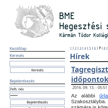
Kezdőlap
1
|
2
|
3
|
4
|
5
|
6
|
7
|
8
Hírek
Keresés
Tagregi
időponto
Bejelentkezés
2016. 09. 13. - 05:
Az alábbi
űr
Szakosztályba.
számára is köte