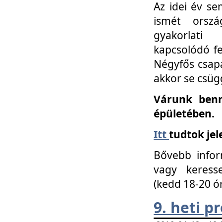
Az idei év se
ismét orszá
gyakorlati
kapcsolódó f
Négyfős csap
akkor se csüg
Várunk benn
épületében.
Itt
tudtok jel
Bővebb infor
vagy keress
(kedd 18-20 ó
9. heti 