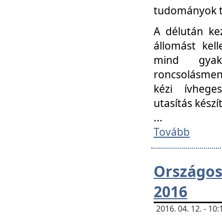
tudományok t
A délután ke
állomást kell
mind gyako
roncsolásmen
kézi ívheges
utasítás készít
...
Tovább
Országo
2016
2016. 04. 12. - 1