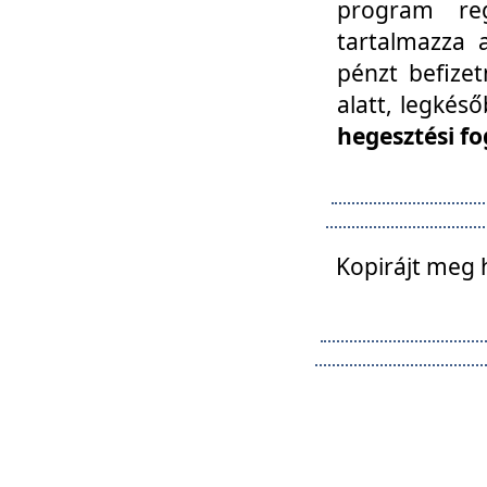
program reg
tartalmazza a
pénzt befizet
alatt, legkés
hegesztési fo
Kopirájt meg 