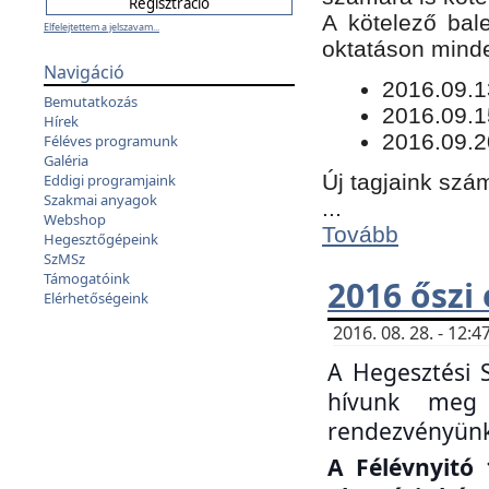
​A kötelező bal
Elfelejtettem a jelszavam...
oktatáson minde
Navigáció
​2016.09.
Bemutatkozás
2016.09.1
Hírek
2016.09.2
Féléves programunk
Galéria
Új tagjaink szám
Eddigi programjaink
Szakmai anyagok
...
Webshop
Tovább
Hegesztőgépeink
SzMSz
Támogatóink
2016 őszi
Elérhetőségeink
2016. 08. 28. - 12
A Hegesztési 
hívunk meg 
rendezvényünk
A Félévnyitó 