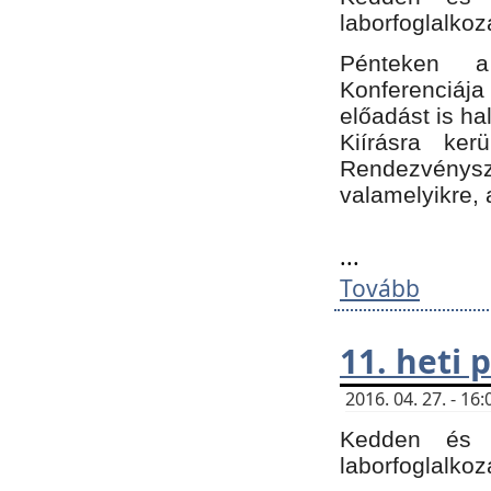
laborfoglalkoz
Pénteken 
Konferenciá
előadást is h
Kiírásra ke
Rendezvénysze
valamelyikre, 
...
Tovább
11. heti
2016. 04. 27. - 1
Kedden és c
laborfoglalkoz