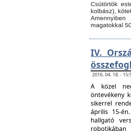
Csütörtök est
kolbász), köte
Amennyiben 
magatokkal 50
IV. Orsz
összefog
2016. 04. 18. - 1
A közel neg
öntevékeny k
sikerrel ren
április 15-é
hallgató ver
robotikába