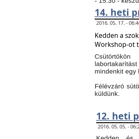
- 15:30 - kész
14. heti
2016. 05. 17. - 06
Kedden a szoká
Workshop-ot t
Csütörtökön
labortakarítást
mindenkit egy 
Félévzáró sütö
küldünk.
12. heti
2016. 05. 05. - 0
Kedden és c