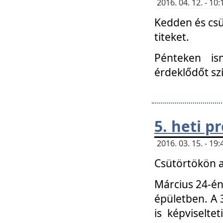
2016. 04. 12. - 1
Kedden és csü
titeket.
Pénteken is
érdeklődőt sz
5. heti 
2016. 03. 15. - 1
Csütörtökön a
Március 24-én
épületben. A 
is képviselte