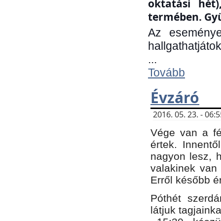
oktatási hét
termében. Gyü
Az eseménye
hallgathatjáto
...
Tovább
Évzáró
2016. 05. 23. - 06
Vége van a fé
értek. Innent
nagyon lesz, 
valakinek van
Erről később é
Póthét szerdá
látjuk tagjaink