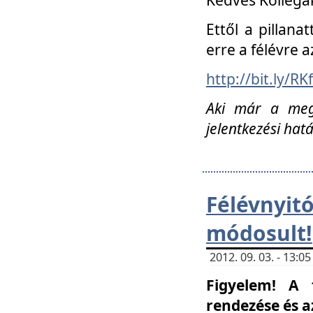
Ettől a pillana
erre a félévre a
http://bit.ly/RK
Aki már a megn
jelentkezési hat
Félévnyi
módosult!
2012. 09. 03. - 13:
Figyelem! A 
rendezése és 