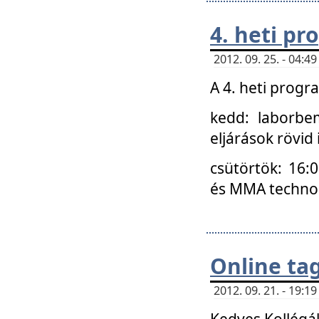
4. heti p
2012. 09. 25. - 04:
A 4. heti prog
kedd: laborbe
eljárások rövid
csütörtök: 16:
és MMA technoló
Online ta
2012. 09. 21. - 19:
Kedves Kollégá