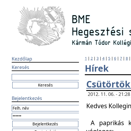
Kezdőlap
1
|
2
|
3
|
4
|
5
|
6
|
7
|
8
Hírek
Keresés
Csütörtök
2012. 11. 06. - 21:
Bejelentkezés
Kedves Kollegin
A paprikás k