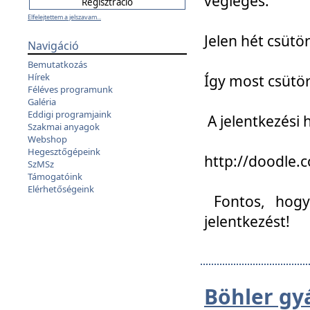
végleges:
Elfelejtettem a jelszavam...
Jelen hét csütör
Navigáció
Bemutatkozás
Hírek
Így most csütö
Féléves programunk
Galéria
Eddigi programjaink
A jelentkezési h
Szakmai anyagok
Webshop
Hegesztőgépeink
http://doodle
SzMSz
Támogatóink
Elérhetőségeink
Fontos, hogy 
jelentkezést!
Böhler gy