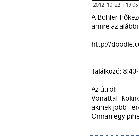
2012. 10. 22. - 19:
A Böhler hőkez
amire az alábbi
http://doodle
Találkozó: 8:40-
Az útról:
Vonattal Kökir
akinek jobb Fer
Onnan egy pihen