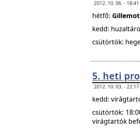
2012. 10. 06. - 18:
hétfő:
Gillemo
kedd: huzaltáro
csütörtök: hege
5. heti p
2012. 10. 03. - 22:
kedd: virágtar
csütörtök: 18:0
virágtartók bef