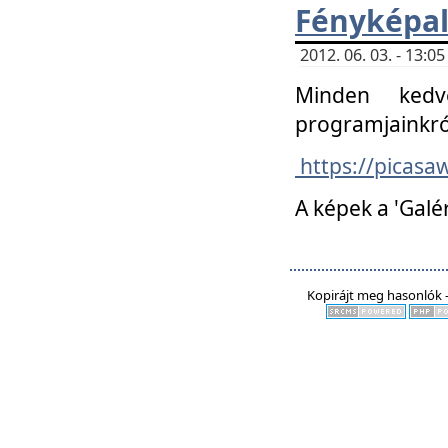
Fényképa
2012. 06. 03. - 13:
Minden kedv
programjainkró
https://picas
A képek a 'Galé
Kopirájt meg hasonlók -