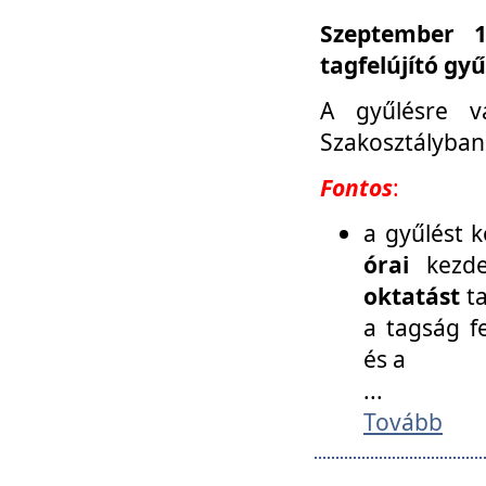
Szeptember 1
tagfelújító gy
A gyűlésre v
Szakosztályban
Fontos
:
a gyűlést 
órai
kezde
oktatást
t
a tagság f
és a
...
Tovább