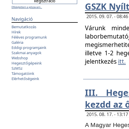
GSZK Nyíl
Elfelejtettem a jelszavam...
2015. 09. 07. - 08:
Navigáció
Várunk minde
Bemutatkozás
Hírek
laborbemutató
Féléves programunk
Galéria
megismerhetite
Eddigi programjaink
illetve 1-2 heg
Szakmai anyagok
Webshop
jelentkezés
itt.
Hegesztőgépeink
SzMSz
Támogatóink
Elérhetőségeink
III. Heg
kezdd az ő
2015. 08. 17. - 13:
A Magyar Hegesz