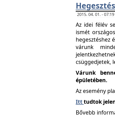
Hegesztés
2015. 04. 01. - 07:
Az idei félév 
ismét országos
hegesztéshez é
várunk mind
jelentkezhe
csüggedjetek, l
Várunk benne
épületében.
Az esemény pla
Itt
tudtok jele
Bővebb informá