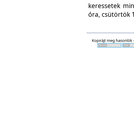
keressetek min
óra, csütörtök 
Kopirájt meg hasonlók -