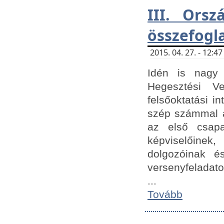
III. Orsz
összefogl
2015. 04. 27. - 12:
Idén is nagy 
Hegesztési Ve
felsőoktatási 
szép számmal a
az első csap
képviselőine
dolgozóinak é
versenyfeladato
...
Tovább