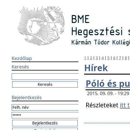
Kezdőlap
1
|
2
|
3
|
4
|
5
|
6
|
7
|
8
Hírek
Keresés
Póló és pu
2015. 09. 09. - 19:
Bejelentkezés
Részleteket
itt 