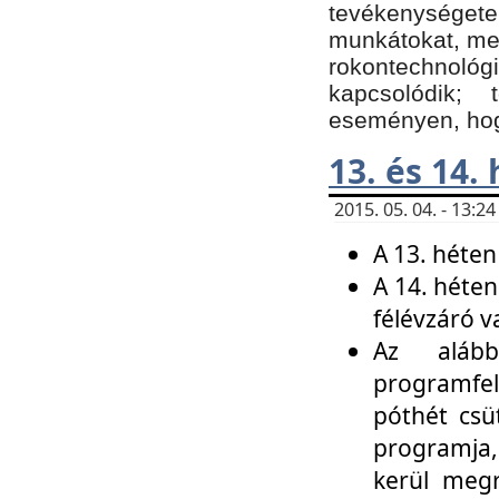
tevékenységet
munkátokat, me
rokontechnoló
kapcsolódik;
eseményen, hogy
13. és 14.
2015. 05. 04. - 13:
A 13. héten
A 14. héten
félévzáró v
Az alább
programfel
póthét csü
programja,
kerül meg