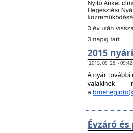
Nyitó Ankét cím
Hegesztési Nyá
közreműködésé
3 év után vissz
3 napig tart
2015 nyári
2015. 05. 26. - 09:
A nyár további
valakinek
a
bmeheginfo(k
Évzáró és