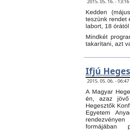
2015. 05. 16. - 13:
Kedden (május 
teszünk rendet 
labort, 18 órátó
Mindkét program
takarítani, azt 
Ifjú Hege
2015. 05. 06. - 06:
A Magyar Heges
én, azaz jövő
Hegesztők Konfe
Egyetem Anyag
rendezvén
formájában 