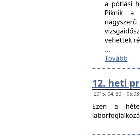
a pótlási h
Piknik a 
nagyszerű 
vizsgaidő
vehettek ré
...
Tovább
12. heti 
2015. 04. 30. - 05:
Ezen a héte
laborfoglalkozá