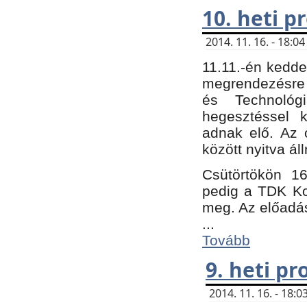
10. heti 
2014. 11. 16. - 18:
11.11.-én kedde
megrendezésre 
és Technológ
hegesztéssel k
adnak elő. Az o
között nyitva ál
Csütörtökön 16
pedig a TDK Kon
meg. Az előadá
...
Tovább
9. heti p
2014. 11. 16. - 18