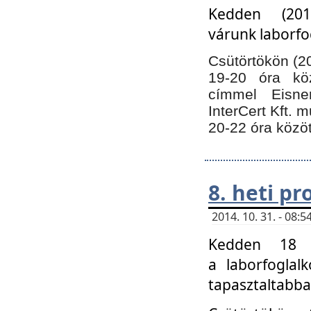
Kedden (201
várunk laborfo
Csütörtökön (20
19-20 óra kö
címmel Eisne
InterCert Kft. 
20-22 óra közöt
8. heti p
2014. 10. 31. - 08
Kedden 18 ó
a laborfoglal
tapasztaltabba