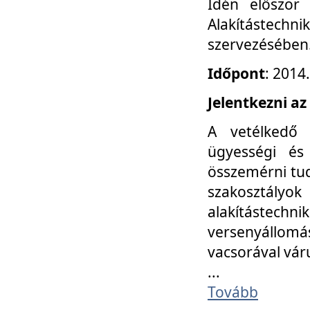
Idén először
Alakítástechni
szervezésében
Időpont
: 2014
Jelentkezni az
A vetélkedő 
ügyességi és
összemérni tud
szakosztályok 
alakítástec
versenyállom
vacsorával vár
...
Tovább