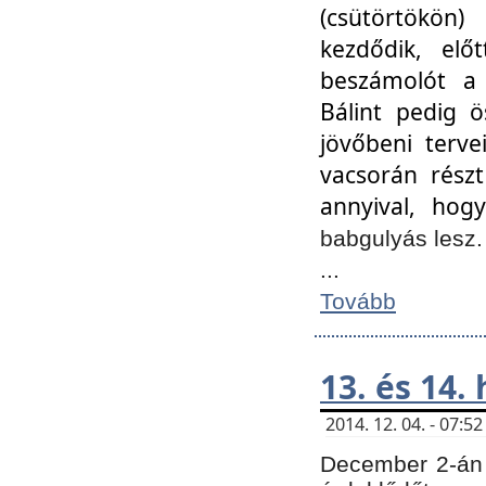
(csütörtökön
kezdődik, elő
beszámolót a 
Bálint pedig ö
jövőbeni terve
vacsorán részt
annyival, hogy
babgulyás lesz
...
Tovább
13. és 14.
2014. 12. 04. - 07:
December 2-án 