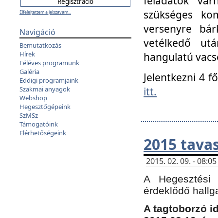
feladatok vá
szükséges kom
Elfelejtettem a jelszavam...
versenyre bár
Navigáció
vetélkedő ut
Bemutatkozás
Hírek
hangulatú vacso
Féléves programunk
Galéria
Jelentkezni 4 f
Eddigi programjaink
itt.
Szakmai anyagok
Webshop
Hegesztőgépeink
SzMSz
Támogatóink
Elérhetőségeink
2015 tavas
2015. 02. 09. - 08:
A Hegesztési 
érdeklődő hallg
A tagtoborzó i