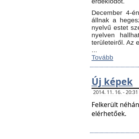
érdeklődőt.
December 4-én
állnak a hegesz
nyelvű estet sz
nyelven hallh
területeiről. A
...
Tovább
Új képek
2014. 11. 16. - 20:
Felkerült néhán
elérhetőek.