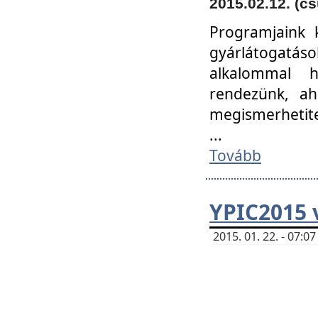
2015.02.12. (cs
Programjaink k
gyárlátogatáso
alkalommal h
rendezünk, ah
megismerhetite
...
Tovább
YPIC2015 
2015. 01. 22. - 07: