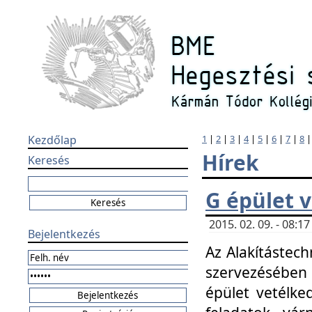
Kezdőlap
1
|
2
|
3
|
4
|
5
|
6
|
7
|
8
Hírek
Keresés
G épület 
2015. 02. 09. - 08:
Bejelentkezés
Az Alakítástech
szervezésében
épület vetélke