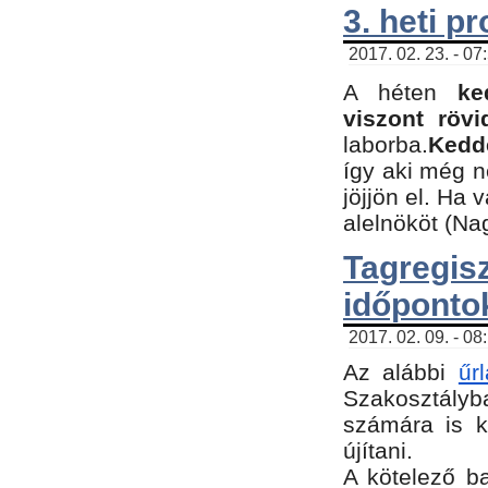
3. heti p
2017. 02. 23. - 07
A héten
ke
viszont rövi
laborba.
Kedde
így aki még 
jöjjön el. Ha 
alelnököt (Na
Tagreg
időponto
2017. 02. 09. - 08
Az alábbi
űr
Szakosztályba
számára is k
újítani.
​A kötelező b