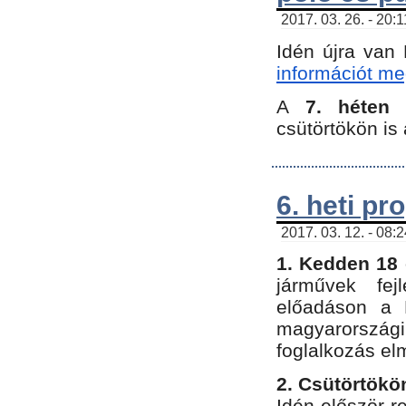
2017. 03. 26. - 20:
Idén újra van
információt meg
A
7. héten
csütörtökön is 
6. heti p
2017. 03. 12. - 08:
1. Kedden 18 
járművek fe
előadáson a 
magyarország
foglalkozás el
2. Csütörtökö
Idén először 