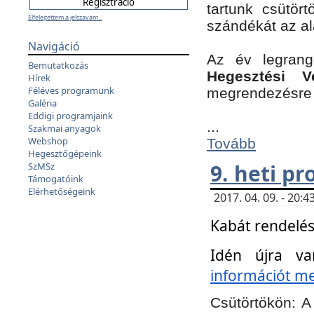
tartunk csütört
Elfelejtettem a jelszavam...
szándékát az a
Navigáció
Az év legran
Bemutatkozás
Hegesztési V
Hírek
Féléves programunk
megrendezésre 
Galéria
Eddigi programjaink
...
Szakmai anyagok
Webshop
Tovább
Hegesztőgépeink
9. heti p
SzMSz
Támogatóink
Elérhetőségeink
2017. 04. 09. - 20
Kabát rendelés
Idén újra va
információt meg
Csütörtökön:
A