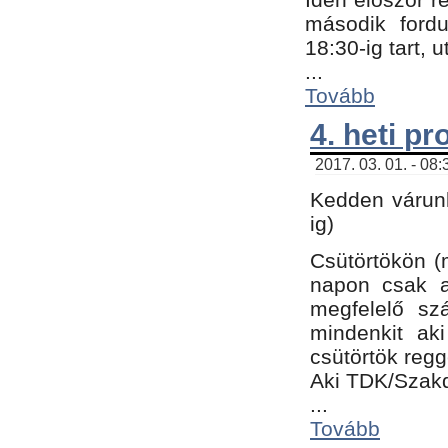
második fordu
18:30-ig tart,
...
Tovább
4. heti p
2017. 03. 01. - 08
Kedden várunk
ig)
Csütörtökön (
napon csak a
megfelelő sz
mindenkit ak
csütörtök regg
Aki TDK/Szak
...
Tovább