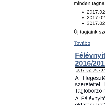
minden tagnak
​2017.02
2017.02
2017.02
Új tagjaink s
...
Tovább
Félévn
2016/201
2017. 02. 04. - 0
A Hegeszté
szeretette
Tagtoborzó 
A Félévnyit
oktatási hé