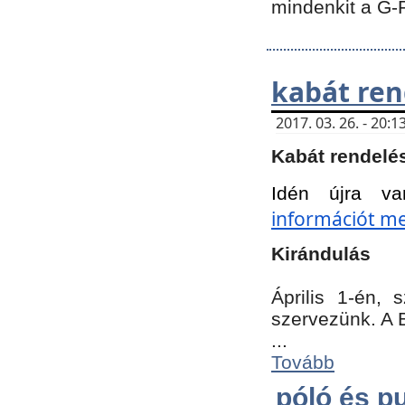
mindenkit a G-
kabát ren
2017. 03. 26. - 20
Kabát rendelé
Idén újra va
információt meg
Kirándulás
Április 1-én,
szervezünk. A 
...
Tovább
póló és pu