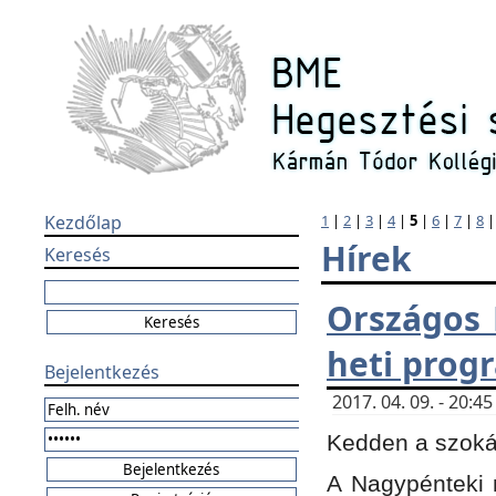
Kezdőlap
1
|
2
|
3
|
4
|
5
|
6
|
7
|
8
Hírek
Keresés
Országos 
heti prog
Bejelentkezés
2017. 04. 09. - 20:
Kedden a szokás
A Nagypénteki m