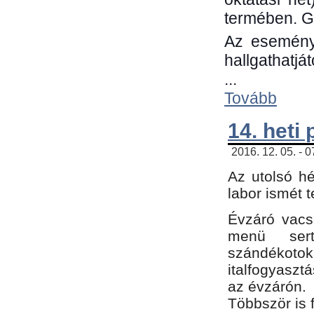
termében. G
Az eseménye
hallgathatjá
...
Tovább
14. heti
2016. 12. 05. - 
Az utolsó h
labor ismét 
Évzáró vacs
menü sert
szándékoto
italfogyaszt
az évzárón.
Többször is 