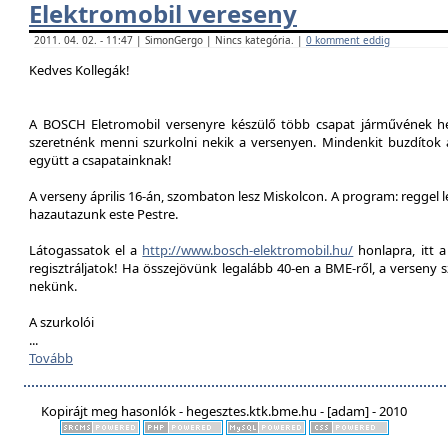
Elektromobil vereseny
2011. 04. 02. - 11:47 | SimonGergo | Nincs kategória. |
0 komment eddig
Kedves Kollegák!
A BOSCH Eletromobil versenyre készülő több csapat járművének he
szeretnénk menni szurkolni nekik a versenyen. Mindenkit buzdítok a
együtt a csapatainknak!
A verseny április 16-án, szombaton lesz Miskolcon. A program: reggel 
hazautazunk este Pestre.
Látogassatok el a
http://www.bosch-elektromobil.hu/
honlapra, itt 
regisztráljatok! Ha összejövünk legalább 40-en a BME-ről, a verseny 
nekünk.
A szurkolói
...
Tovább
Kopirájt meg hasonlók - hegesztes.ktk.bme.hu - [adam] - 2010