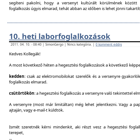
segíteni pakolni, hogy a versenyt kultúrált körülmének között 
foglalkozás úgyis elmarad, tehát abban az időben is lehet jönni takartít
10. heti laborfoglalkozások
2011. 04. 10. - 08:40 | SimonGergo | Nincs kategória. |
0 komment eddig
Kedves Kollegák!
A most következő héten a hegesztési foglalkozások a következő képpe
kedden
: csak az elektromobilokat szerelők és a versenyre gyakorló
foglalkozás elmarad.
csütörtökön
: a hegesztési foglalkozás a versenyre való tekintettel el
A versenyre (most már limitáltan) még lehet jelentkezni. Vagy a pap
ajtaján, vagy e-mail-t küldtök.
Ismét szeretnék kérni mindenkit, aki részt vesz a hegesztési fogl
terepet,
...