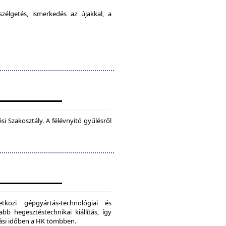
élgetés, ismerkedés az újakkal, a
 Szakosztály. A félévnyitó gyűlésről
zi gépgyártás-technológiai és
bb hegesztéstechnikai kiállítás, így
dási időben a HK tömbben.