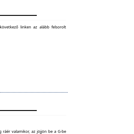
következő linken az alább felsorolt
 ráér valamikor, az jöjjön be a G-be