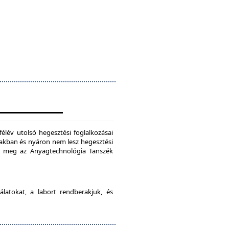
félév utolsó hegesztési foglalkozásai
szakban és nyáron nem lesz hegesztési
je meg az Anyagtechnológia Tanszék
latokat, a labort rendberakjuk, és