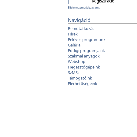
Elfelejtettem a jelszavam...
Navigáció
Bemutatkozás
Hírek
Féléves programunk
Galéria
Eddigi programjaink
Szakmai anyagok
Webshop
Hegesztőgépeink
SzMSz
Támogatóink
Elérhetőségeink