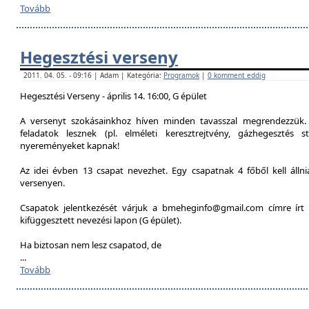
Tovább
Hegesztési verseny
2011. 04. 05. - 09:16 | Adam | Kategória:
Programok
|
0 komment eddig
Hegesztési Verseny - április 14. 16:00, G épület
A versenyt szokásainkhoz híven minden tavasszal megrendezzük. 
feladatok lesznek (pl. elméleti keresztrejtvény, gázhegesztés st
nyereményeket kapnak!
Az idei évben 13 csapat nevezhet. Egy csapatnak 4 főből kell álln
versenyen.
Csapatok jelentkezését várjuk a bmeheginfo@gmail.com címre írt 
kifüggesztett nevezési lapon (G épület).
Ha biztosan nem lesz csapatod, de
...
Tovább