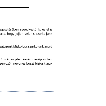
gesztésében segédkeztünk, és el is
rra, hogy jöjjön velünk, szurkoljunk
leutazunk Miskolcra, szurkolunk, majd
a Szurkolói jelentkezés menüpontban
szervezői ingyenes buszt biztosítanak