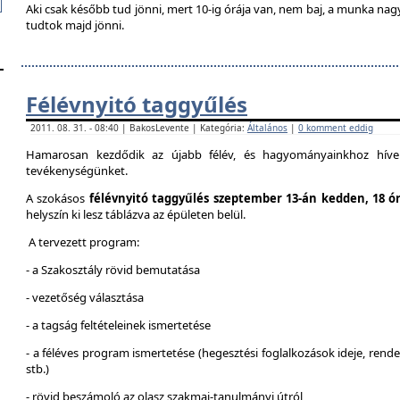
Aki csak később tud jönni, mert 10-ig órája van, nem baj, a munka na
tudtok majd jönni.
Félévnyitó taggyűlés
2011. 08. 31. - 08:40 | BakosLevente | Kategória:
Általános
|
0 komment eddig
Hamarosan kezdődik az újabb félév, és hagyományainkhoz híven
tevékenységünket.
A szokásos
félévnyitó taggyűlés szeptember 13-án kedden, 18 ó
helyszín ki lesz táblázva az épületen belül.
A tervezett program:
- a Szakosztály rövid bemutatása
- vezetőség választása
- a tagság feltételeinek ismertetése
- a féléves program ismertetése (hegesztési foglalkozások ideje, ren
stb.)
- rövid beszámoló az olasz szakmai-tanulmányi útról