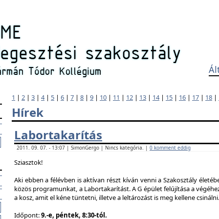
Ál
1
|
2
|
3
|
4
|
5
|
6
|
7
|
8
|
9
|
10
|
11
|
12
|
13
|
14
|
15
|
16
|
17
|
18
|
Hírek
Labortakarítás
2011. 09. 07. - 13:07 | SimonGergo | Nincs kategória. |
0 komment eddig
Sziasztok!
Aki ebben a félévben is aktívan részt kíván venni a Szakosztály életé
közös programunkat, a Labortakarítást. A G épület felújítása a végéhez
a kosz, amit el kéne tüntetni, illetve a leltározást is meg kellene csinálni
Időpont:
9.-e, péntek, 8:30-tól.