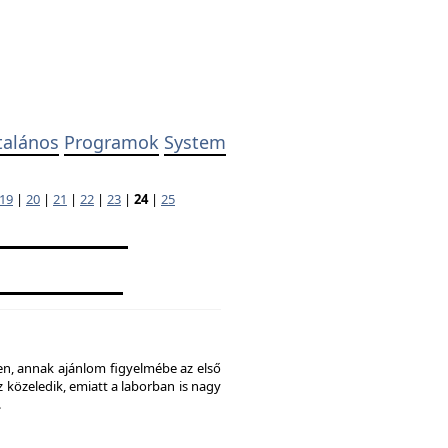
talános
Programok
System
19
|
20
|
21
|
22
|
23
|
24
|
25
ben, annak ajánlom figyelmébe az első
 közeledik, emiatt a laborban is nagy
.