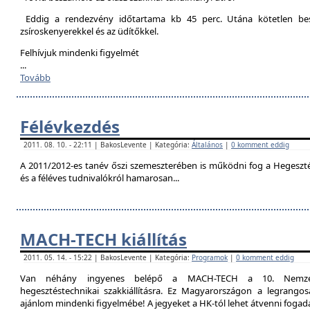
Eddig a rendezvény időtartama kb 45 perc. Utána kötetlen besz
zsíroskenyerekkel és az üdítőkkel.
Felhívjuk mindenki figyelmét
...
Tovább
Félévkezdés
2011. 08. 10. - 22:11 | BakosLevente | Kategória:
Általános
|
0 komment eddig
A 2011/2012-es tanév őszi szemeszterében is működni fog a Hegesztési
és a féléves tudnivalókról hamarosan...
MACH-TECH kiállítás
2011. 05. 14. - 15:22 | BakosLevente | Kategória:
Programok
|
0 komment eddig
Van néhány ingyenes belépő a MACH-TECH a 10. Nemzetkö
hegesztéstechnikai szakkiállításra. Ez Magyarországon a legrangosa
ajánlom mindenki figyelmébe! A jegyeket a HK-tól lehet átvenni foga