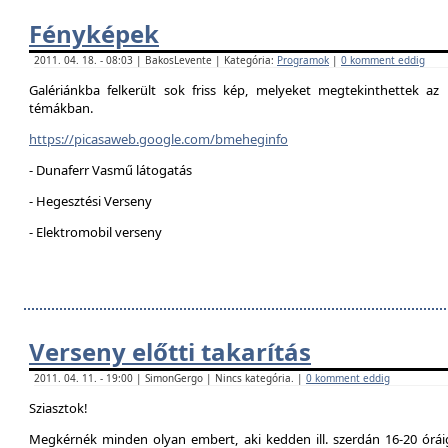
Fényképek
2011. 04. 18. - 08:03 | BakosLevente | Kategória:
Programok
|
0 komment eddig
Galériánkba felkerült sok friss kép, melyeket megtekinthettek az 
témákban.
https://picasaweb.google.com/bmeheginfo
- Dunaferr Vasmű látogatás
- Hegesztési Verseny
- Elektromobil verseny
Verseny előtti takarítás
2011. 04. 11. - 19:00 | SimonGergo | Nincs kategória. |
0 komment eddig
Sziasztok!
Megkérnék minden olyan embert, aki kedden ill. szerdán 16-20 óráig