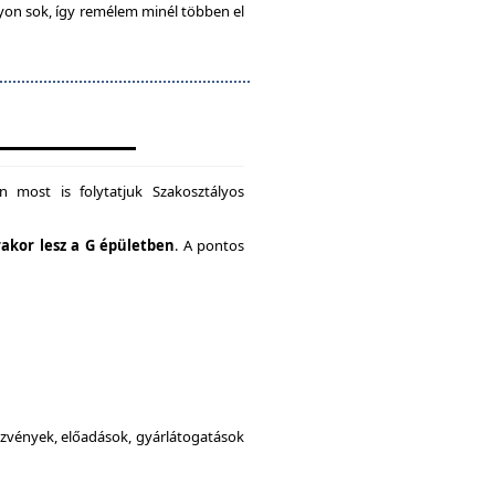
gyon sok, így remélem minél többen el
 most is folytatjuk Szakosztályos
rakor lesz a G épületben
. A pontos
dezvények, előadások, gyárlátogatások