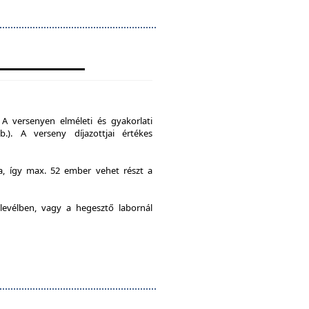
A versenyen elméleti és gyakorlati
b.). A verseny díjazottjai értékes
ia, így max. 52 ember vehet részt a
levélben, vagy a hegesztő labornál