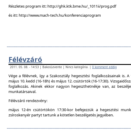
Részletes program itt: http://ghk.ktk.bme.hu/_1011ii/prog.pdf
és itt: http://www.mach-tech.hu/konferenciaprogram
Félévzáró
2011. 05. 08. - 14:53 | BakosLevente | Nincs kategória. |
0 komment eddig
Vége a félévnek, így a Szakosztály hegesztési foglalkozásainak is. A 
május 10. kedd (16-18h) és május 12. csütörtök (16-17:30). Vizsgaidő
foglalkozás. Akinek ekkor nagyon hegeszthetnékje van, az beszél
munkatársaival.
Félévzáró rendezvény:
május 12-én csütörtökön 17:30-kor befejezzük a hegesztési munká
zsíroskenyér partyt tartunk a kötetlen beszélgetés jegyében.