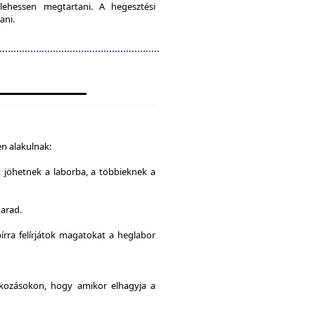
lehessen megtartani. A hegesztési
ani.
n alakulnak:
k jöhetnek a laborba, a többieknek a
marad.
írra felírjátok magatokat a heglabor
alkozásokon, hogy amikor elhagyja a