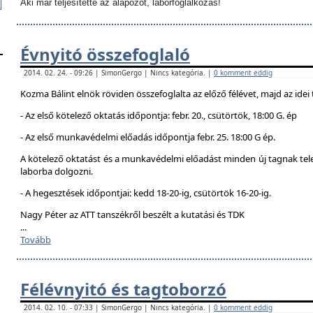
Aki már teljesítette az alapozót, laborfoglalkozás!
Évnyitó összefoglaló
2014. 02. 24. - 09:26 | SimonGergo | Nincs kategória. |
0 komment eddig
Kozma Bálint elnök röviden összefoglalta az előző félévet, majd az idei 
- Az első kötelező oktatás időpontja: febr. 20., csütörtök, 18:00 G. ép
- Az első munkavédelmi előadás időpontja febr. 25. 18:00 G ép.
A kötelező oktatást és a munkavédelmi előadást minden új tagnak telej
laborba dolgozni.
- A hegesztések időpontjai: kedd 18-20-ig, csütörtök 16-20-ig.
Nagy Péter az ATT tanszékről beszélt a kutatási és TDK
...
Tovább
Félévnyitó és tagtoborzó
2014. 02. 10. - 07:33 | SimonGergo | Nincs kategória. |
0 komment eddig