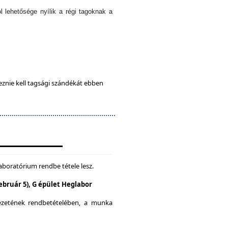
l lehetősége nyílik a régi tagoknak a
eznie kell tagsági szándékát ebben
aboratórium rendbe tétele lesz.
Február 5), G épület Heglabor
yezetének rendbetételében, a munka