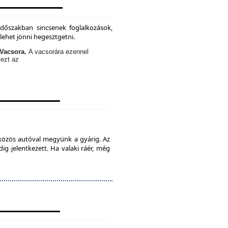
időszakban sincsenek foglalkozások,
lehet jönni hegesztgetni.
Vacsora.
A vacsorára ezennel
 ezt az
 közös autóval megyünk a gyárig. Az
ig jelentkezett. Ha valaki ráér, még