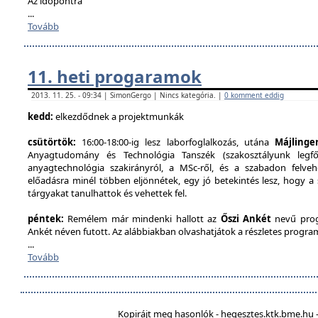
Az időpontra
...
Tovább
11. heti progaramok
2013. 11. 25. - 09:34 | SimonGergo | Nincs kategória. |
0 komment eddig
kedd:
elkezdődnek a projektmunkák
csütörtök:
16:00-18:00-ig lesz laborfoglalkozás, utána
Májlinge
Anyagtudomány és Technológia Tanszék (szakosztályunk legfőb
anyagtechnológia szakirányról, a MSc-ről, és a szabadon felveh
előadásra minél többen eljönnétek, egy jó betekintés lesz, hogy a
tárgyakat tanulhattok és vehettek fel.
péntek:
Remélem már mindenki hallott az
Őszi Ankét
nevű prog
Ankét néven futott. Az alábbiakban olvashatjátok a részletes program
...
Tovább
Kopirájt meg hasonlók - hegesztes.ktk.bme.hu -