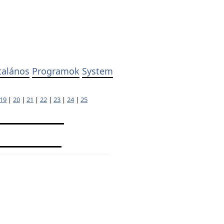
talános
Programok
System
19
|
20
|
21
|
22
|
23
|
24
|
25