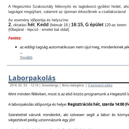
A Hegesztési Szakosztály félévnyitó és tagtoborzó gyűlést hirdet, aho
tagságot megújítani, valamint az újonnan érkezőknek a csatlakozásra!
Az esemény időpontja és helyszíne:
2.
hét
Kedd
16:15,
G épület
oktatási
,
(február 18.)
120-as terem
(főbejárat - lépcső - emelet bal oldal)
Fontos
:
az eddigi tagság automatikusan nem újul meg, mindenkinek jel
...
Tovább
Laborpakolás
2014. 02. 03. - 12:14 | SimonGergo | Nincs kategória. |
0 komment eddig
Mint minden félévben, most is az első közös programunk a Hegesztő l
A laborpakolás időpontja és helye:
Regisztrációs hét, szerda 14:00 (
Szeretettel várunk mindenkit, aki szívesen segít a labor és körn
végeztével pedig uzsonnázunk egy jót!