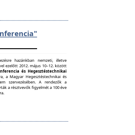
ferencia"
zésre hazánkban nemzeti, illetve
el ezelőtt 2012. május 10–12. között
onferencia és Hegesztéstechnikai
a, a Magyar Hegesztéstechnikai és
etem szervezésében. A rendezők a
vták a résztvevők figyelmét a 100 éve
ra.