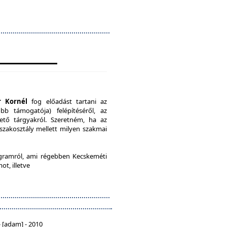
r Kornél
fog előadást tartani az
b támogatója) felépítéséről, az
ető tárgyakról. Szeretném, ha az
 szakosztály mellett milyen szakmai
ramról, ami régebben Kecskeméti
ot, illetve
 [adam] - 2010