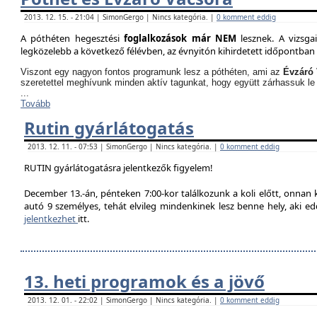
2013. 12. 15. - 21:04 | SimonGergo | Nincs kategória. |
0 komment eddig
A póthéten hegesztési
foglalkozások már NEM
lesznek. A vizsga
legközelebb a következő félévben, az évnyitón kihirdetett időpontban 
Viszont egy nagyon fontos programunk lesz a póthéten, ami az
Évzáró 
szeretettel meghívunk minden aktív tagunkat, hogy együtt zárhassuk le
...
Tovább
Rutin gyárlátogatás
2013. 12. 11. - 07:53 | SimonGergo | Nincs kategória. |
0 komment eddig
RUTIN gyárlátogatásra jelentkezők figyelem!
December 13.-án, pénteken 7:00-kor találkozunk a koli előtt, onnan
autó 9 személyes, tehát elvileg mindenkinek lesz benne hely, aki edd
jelentkezhet
itt.
13. heti programok és a jövő
2013. 12. 01. - 22:02 | SimonGergo | Nincs kategória. |
0 komment eddig