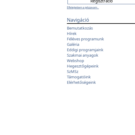
Elfelejtettem a jelszavam...
Navigáció
Bemutatkozás
Hírek
Féléves programunk
Galéria
Eddigi programjaink
Szakmai anyagok
Webshop
Hegesztőgépeink
SzMSz
Támogatóink
Elérhetőségeink