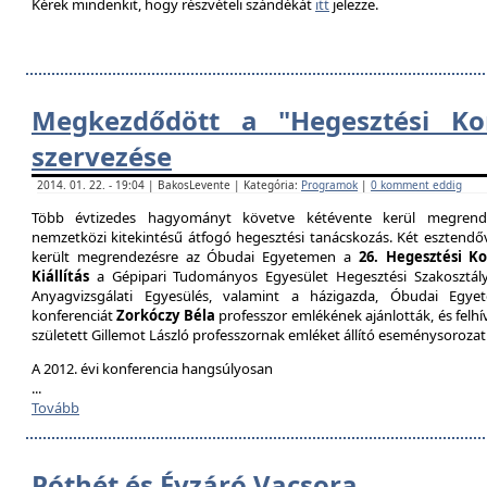
Kérek mindenkit, hogy részvételi szándékát
itt
jelezze.
Megkezdődött a "Hegesztési Kon
szervezése
2014. 01. 22. - 19:04 | BakosLevente | Kategória:
Programok
|
0 komment eddig
Több évtizedes hagyományt követve kétévente kerül megrende
nemzetközi kitekintésű átfogó hegesztési tanácskozás. Két esztendőv
került megrendezésre az Óbudai Egyetemen a
26. Hegesztési K
Kiállítás
a Gépipari Tudományos Egyesület Hegesztési Szakosztály
Anyagvizsgálati Egyesülés, valamint a házigazda, Óbudai Egy
konferenciát
Zorkóczy Béla
professzor emlékének ajánlották, és felhí
született Gillemot László professzornak emléket állító eseménysorozat
A 2012. évi konferencia hangsúlyosan
...
Tovább
Póthét és Évzáró Vacsora