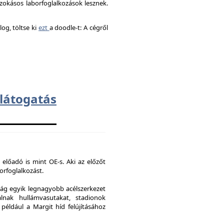
okásos laborfoglalkozások lesznek.
og, töltse ki
ezt
a doodle-t: A cégről
átogatás
 előadó is mint OE-s. Aki az előzőt
borfoglalkozást.
ág egyik legnagyobb acélszerkezet
lnak hullámvasutakat, stadionok
 például a Margit híd felújításához