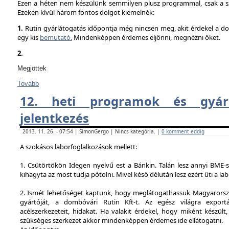
Ezen a héten nem készülünk semmilyen plusz programmal, csak a sz
Ezeken kívül három fontos dolgot kiemelnék:
1.
Rutin gyárlátogatás időpontja még nincsen meg, akit érdekel a dol
egy kis
bemutató.
Mindenképpen érdemes eljönni, megnézni őket.
2.
Megjöttek
...
Tovább
12. heti programok és gyárl
jelentkezés
2013. 11. 26. - 07:54 | SimonGergo | Nincs kategória. |
0 komment eddig
A szokásos laborfoglalkozások mellett:
1. Csütörtökön Idegen nyelvű est a Bánkin. Talán lesz annyi BME-s
kihagyta az most tudja pótolni. Mivel késő délután lesz ezért üti a la
2. Ismét lehetőséget kaptunk, hogy meglátogathassuk Magyarorsz
gyártóját, a dombóvári Rutin Kft-t. Az egész világra exportá
acélszerkezeteit, hidakat. Ha valakit érdekel, hogy miként készült,
szükséges szerkezet akkor mindenképpen érdemes ide ellátogatni.