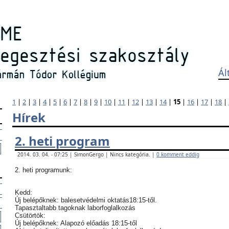
Ál
1
|
2
|
3
|
4
|
5
|
6
|
7
|
8
|
9
|
10
|
11
|
12
|
13
|
14
|
15
|
16
|
17
|
18
|
Hírek
2. heti program
2014. 03. 04. - 07:25 | SimonGergo | Nincs kategória. |
0 komment eddig
2. heti programunk:
Kedd:
Új belépőknek: balesetvédelmi oktatás18:15-től.
Tapasztaltabb tagoknak laborfoglalkozás
Csütörtök:
Új belépőknek: Alapozó előadás 18:15-től