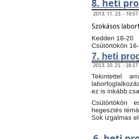
8. heti p
2013. 11. 23. - 10:
Szokásos labor
Kedden 18-20
Csütörtökön 16
7. heti pr
2013. 10. 21. - 16:17
Tekintettel 
laborfoglalkozá
ez is inkább csa
Csütörtökön e
hegesztés témáb
Sok izgalmas el
6. heti p