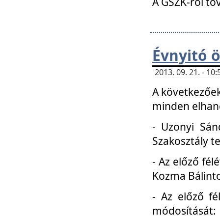
A GSZK-ról to
Évnyitó 
2013. 09. 21. - 1
A következőek
minden elhang
- Uzonyi Sánd
Szakosztály t
- Az előző fél
Kozma Bálinto
- Az előző f
módosítását: