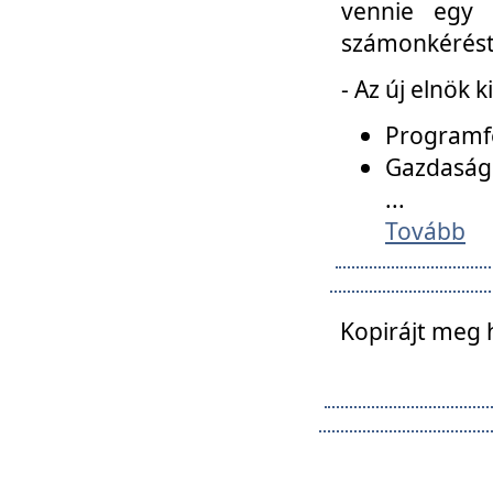
vennie egy 
számonkérést t
- Az új elnök 
Programfe
Gazdasági
...
Tovább
Kopirájt meg 