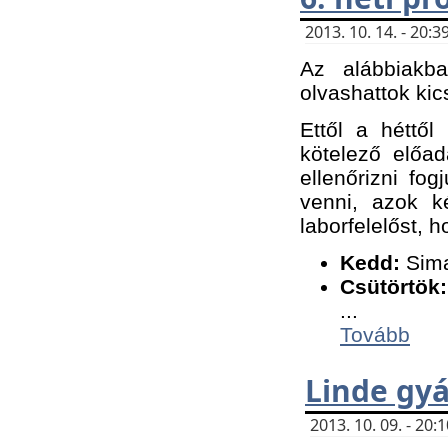
2013. 10. 14. - 20
Az alábbiakb
olvashattok kic
Ettől a héttől
kötelező előa
ellenőrizni fo
venni, azok k
laborfelelőst, h
K
edd:
Sima
Csütörtök:
...
Tovább
Linde gyá
2013. 10. 09. - 20