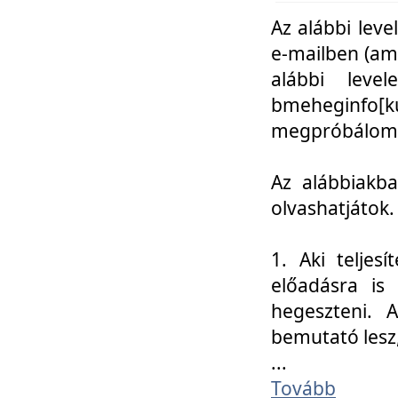
Az alábbi leve
e-mailben (am
alábbi leve
bmeheginfo[k
megpróbálom k
Az alábbiakba
olvashatjátok.
1. Aki teljes
előadásra is
hegeszteni. 
bemutató lesz
...
Tovább