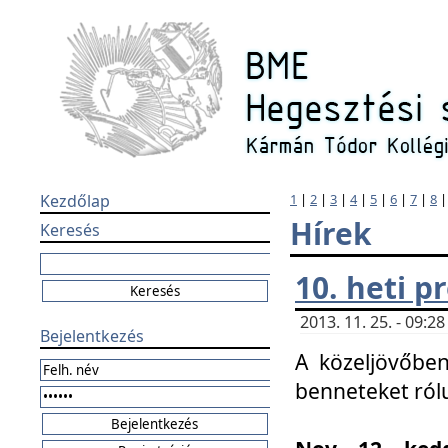
Kezdőlap
1
|
2
|
3
|
4
|
5
|
6
|
7
|
8
Hírek
Keresés
10. heti 
2013. 11. 25. - 09:
Bejelentkezés
A közeljövőben
benneteket ról