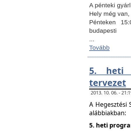
A pénteki gyár
Hely még van, 
Pénteken 15:
budapesti
...
Tovább
5. heti
tervezet
2013. 10. 06. - 21
A Hegesztési 
alábbiakban:
5. heti prog