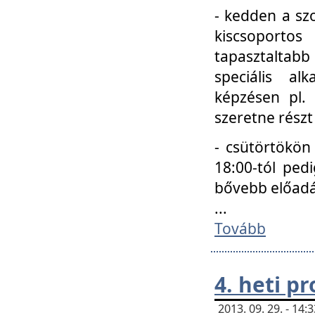
- kedden a szo
kiscsoportos
tapasztaltab
speciális a
képzésen pl.
szeretne részt
- csütörtökön
18:00-tól ped
bővebb előadá
...
Tovább
4. heti p
2013. 09. 29. - 14