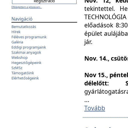
Nov. 12, kedd
tekintettel. 
Elfelejtettem a jelszavam...
TECHNOLÓGIA s
Navigáció
előadások 8:30
Bemutatkozás
Hírek
épület aulájába
Féléves programunk
jár.
Galéria
Eddigi programjaink
Szakmai anyagok
Nov. 14., csüt
Webshop
Hegesztőgépeink
SzMSz
Támogatóink
Nov 15., pénte
Elérhetőségeink
délelőtt:
gyárlátogatásr
...
Tovább