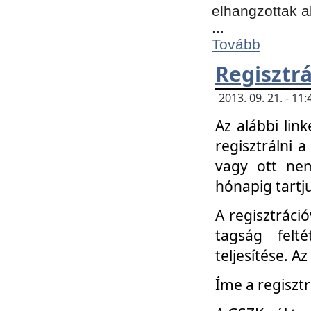
elhangzottak a
...
Tovább
Regisztrá
2013. 09. 21. - 1
Az alábbi lin
regisztrálni a
vagy ott nem
hónapig tartju
A regisztráció
tagság felt
teljesítése. A
Íme a regisztr