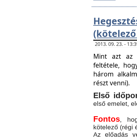
Hegesz
(kötelező
2013. 09. 23. - 13
Mint azt az 
feltétele, ho
három alkalm
részt venni).
Első időpo
első emelet, e
Fontos
, ho
kötelező (régi 
Az előadás vé