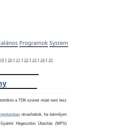
talános
Programok
System
19
|
20
|
21
|
22
|
23
|
24
|
25
ny
törtökön a TDK-szünet miatt nem lesz
umentumban
olvashattok, ha bármilyen
 Gyártói Hegesztési Utasítás (WPS)