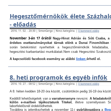
Hegesztőmérnökök élete Százha
- előadás
2016. 11. 02. - 20:30 | SimonGergo | Nincs kategória. |
0 komment eddig
November 3-án 17 órától
Nagy-Hinst Adrián és Sóti Csaba, a
érdekes esettanulmányokat tárnak elénk a Dunai Finomítóban 
során betekintést nyerhettek a hegesztőmérnökök feladataiba, 
hegesztési karbantartási munkálatait.
Nem csak Hegesztési Szakosztá
A kapcsolódó facebook esemény az alábbi
linken
érhető el.
8. heti programok és egyéb infók
2016. 10. 27. - 08:52 | SimonGergo | Nincs kategória. |
0 komment eddig
A 8. héten kedden 18-20 óra között, csütörtökön pedig 16-19 óra között
Keddtől lehetőségetek van a
varratversenyre
nevezni.
A feladatokról
külön e-mailben tájékoztatunk Titeket
, illetve személyesen 
laborfelelősnél érdeklődhettek.
Továbbra is jelentkezhettek a november 11-i
gyárlátogatásra
a
Bogn