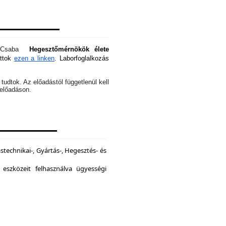
óti Csaba
Hegesztőmérnökök élete
attok
ezen a linken
. Laborfoglalkozás
tudtok. Az előadástól függetlenül kell
z előadáson.
echnikai-, Gyártás-, Hegesztés- és
 eszközeit felhasználva ügyességi