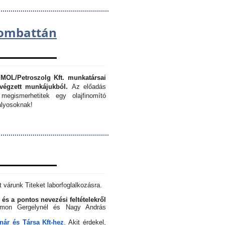
lombattán
 MOL/Petroszolg Kft. munkatársai
végzett munkájukból.
Az előadás
megismerhetitek egy olajfinomító
lyosoknak!
 várunk Titeket laborfoglalkozásra.
 és a pontos nevezési feltételekről
Simon Gergelynél és Nagy András
ár és Társa Kft-hez
. Akit érdekel,