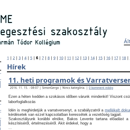
Ál
1
|
2
|
3
|
4
|
5
|
6
|
7
|
8
|
9
|
10
|
11
|
12
|
13
|
14
|
15
|
16
|
17
|
18
|
Hírek
11. heti programok és Varratverse
2016. 11. 15. - 08:07 | SimonGergo | Nincs kategória. |
0 komment eddig
Ezen a héten kedden a szokásos időben várunk mindenkit! Viszont csü
laborfoglalkozás
Idén is meghirdetjük a varratversenyt, a szabályzatról a
mellékelt dok
kérdésetek van ezzel kapcsolatban keressétek a vezetőség tagjait.
Szakosztályunk korábbi elnöke, Bakos Levente tartana előadást a
készítéséről, értelmezéséről. Akit érdekel, hogy a
...