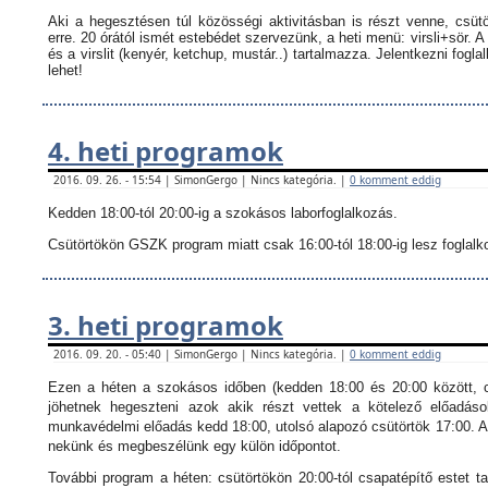
Aki a hegesztésen túl közösségi aktivitásban is részt venne, csüt
erre. 20 órától ismét estebédet szervezünk, a heti menü: virsli+sör. A
és a virslit (kenyér, ketchup, mustár..) tartalmazza.
Jelentkezni fogla
lehet!
4. heti programok
2016. 09. 26. - 15:54 | SimonGergo | Nincs kategória. |
0 komment eddig
Kedden 18:00-tól 20:00-ig a szokásos laborfoglalkozás.
Csütörtökön GSZK program miatt csak 16:00-tól 18:00-ig lesz foglalkoz
3. heti programok
2016. 09. 20. - 05:40 | SimonGergo | Nincs kategória. |
0 komment eddig
Ezen a héten a szokásos időben (kedden 18:00 és 20:00 között, c
jöhetnek hegeszteni azok akik részt vettek a kötelező előadáso
munkavédelmi előadás kedd 18:00, utolsó alapozó csütörtök 17:00. Ak
nekünk és megbeszélünk egy külön időpontot.
További program a héten: csütörtökön 20:00-tól csapatépítő estet ta