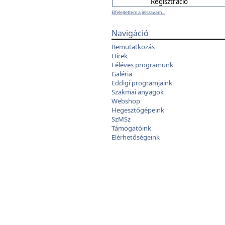
Elfelejtettem a jelszavam...
Navigáció
Bemutatkozás
Hírek
Féléves programunk
Galéria
Eddigi programjaink
Szakmai anyagok
Webshop
Hegesztőgépeink
SzMSz
Támogatóink
Elérhetőségeink