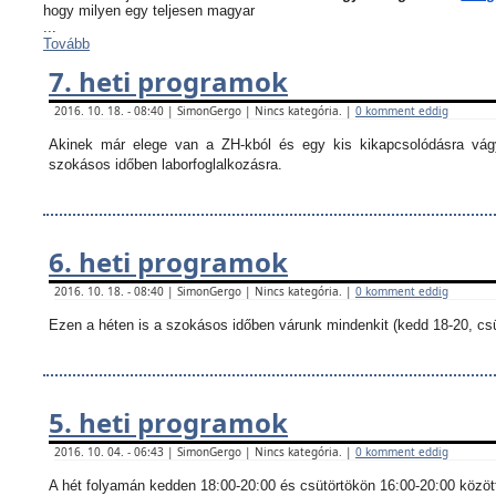
hogy milyen egy teljesen magyar
...
Tovább
7. heti programok
2016. 10. 18. - 08:40 | SimonGergo | Nincs kategória. |
0 komment eddig
Akinek már elege van a ZH-kból és egy kis kikapcsolódásra vágy
szokásos időben laborfoglalkozásra.
6. heti programok
2016. 10. 18. - 08:40 | SimonGergo | Nincs kategória. |
0 komment eddig
Ezen a héten is a szokásos időben várunk mindenkit (kedd 18-20, csü
5. heti programok
2016. 10. 04. - 06:43 | SimonGergo | Nincs kategória. |
0 komment eddig
A hét folyamán kedden 18:00-20:00 és csütörtökön 16:00-20:00 között