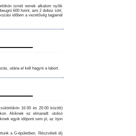
örtökön ismét remek alkalom nyílik
 beugró 600 forint, ami 2 doboz sört,
lkozási időben a vezetőség tagjainál
ás, utána el kell hagyni a labort.
sütörtökön 16:00 és 20:00 között)
kon. Akiknek ez elmaradt: utolsó
inek egyik időpont sem jó, az írjon
rtunk a G-épületben. Részvételi díj