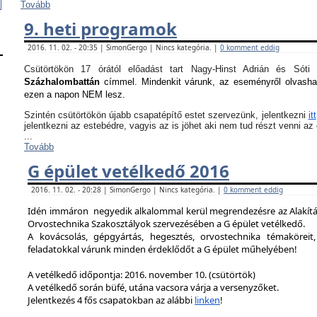
Tovább
9. heti programok
2016. 11. 02. - 20:35 | SimonGergo | Nincs kategória. |
0 komment eddig
Csütörtökön 17 órától előadást tart Nagy-Hinst Adrián és S
Százhalombattán
címmel. Mindenkit várunk, az eseményről olvash
ezen a napon NEM lesz.
Szintén csütörtökön újabb csapatépítő estet szervezünk, jelentkezni
itt
jelentkezni az estebédre, vagyis az is jöhet aki nem tud részt venni a
...
Tovább
G épület vetélkedő 2016
2016. 11. 02. - 20:28 | SimonGergo | Nincs kategória. |
0 komment eddig
Idén immáron negyedik alkalommal kerül megrendezésre az Alakítást
Orvostechnika Szakosztályok szervezésében a G épület vetélkedő.
A kovácsolás, gépgyártás, hegesztés, orvostechnika témaköreit,
feladatokkal várunk minden érdeklődőt a G épület műhelyében!
A vetélkedő időpontja: 2016. november 10. (csütörtök)
A vetélkedő során büfé, utána vacsora várja a versenyzőket.
Jelentkezés 4 fős csapatokban az alábbi
linken
!