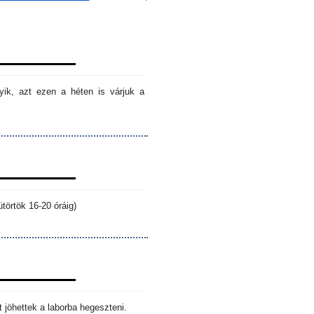
ik, azt ezen a héten is várjuk a
törtök 16-20 óráig)
 jöhettek a laborba hegeszteni.