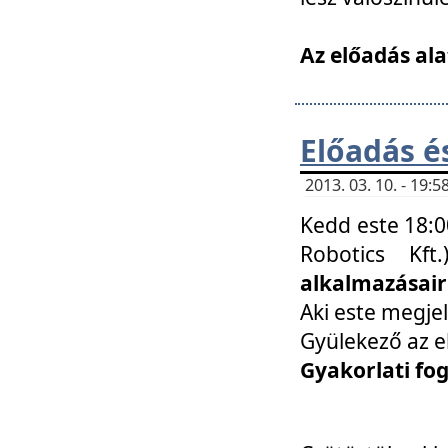
Az előadás ala
Előadás é
2013. 03. 10. - 19
Kedd este 18:0
Robotics Kf
alkalmazásairó
Aki este megjel
Gyülekező az e
Gyakorlati fo