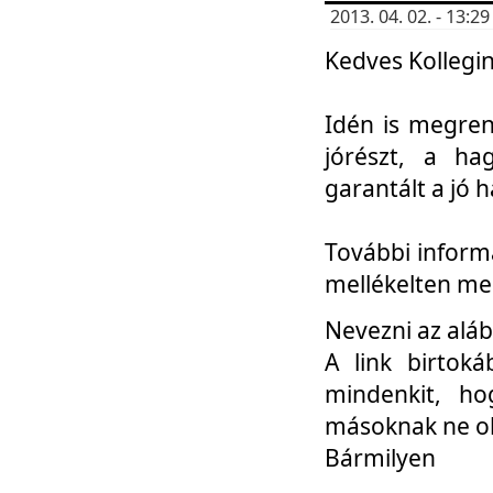
2013. 04. 02. - 13:
Kedves Kollegin
Idén is megren
jórészt, a ha
garantált a jó 
További informá
mellékelten me
Nevezni az aláb
A link birtoká
mindenkit, h
másoknak ne ok
Bármilyen
...