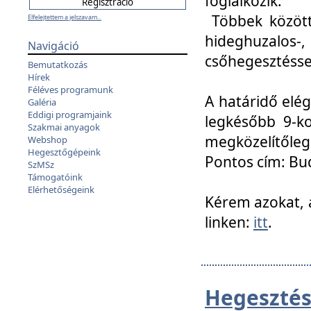
foglalkozik.
Többek között
Elfelejtettem a jelszavam...
hideghuzalo
Navigáció
csőhegesztéssel
Bemutatkozás
Hírek
Féléves programunk
A határidő elég
Galéria
Eddigi programjaink
legkésőbb 9-ko
Szakmai anyagok
megközelítőleg
Webshop
Hegesztőgépeink
Pontos cím: Bud
SzMSz
Támogatóink
Elérhetőségeink
Kérem azokat, a
linken:
itt
.
Hegesztés