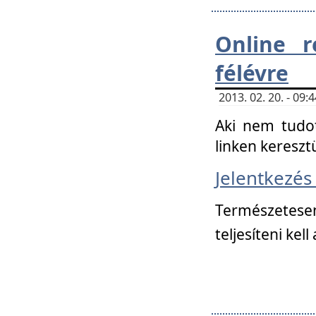
Online r
félévre
2013. 02. 20. - 09
Aki nem tudot
linken kereszt
Jelentkezé
Természetese
teljesíteni kell