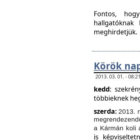
Fontos, hogy
hallgatóknak
meghirdetjük.
Körök nap
2013. 03. 01. - 08
kedd
: szekrén
többieknek he
szerda:
2013. 
megrendezendő 
a Kármán koli 
is képviselte