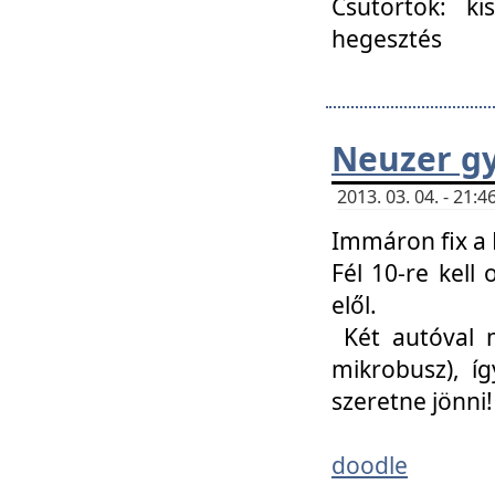
Csütörtök: ki
hegesztés
Neuzer gy
2013. 03. 04. - 21
Immáron fix a 
Fél 10-re kell
elől.
Két autóval 
mikrobusz), í
szeretne jönni!
doodle