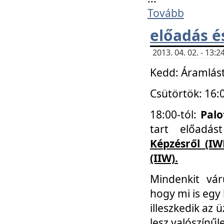
Tovább
előadás é
2013. 04. 02. - 13
Kedd: Áramlást
Csütörtök: 16:
18:00-tól:
Palo
tart előadá
Képzésről (IW
(IIW).
Mindenkit vá
hogy mi is egy
illeszkedik az
lesz valószínűl