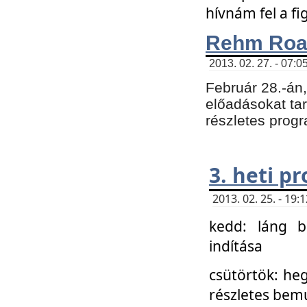
hívnám fel a f
Rehm Roa
2013. 02. 27. - 07:0
Február 28.-án
előadásokat tar
részletes prog
3. heti p
2013. 02. 25. - 19
kedd: láng b
indítása
csütörtök: he
részletes bemu