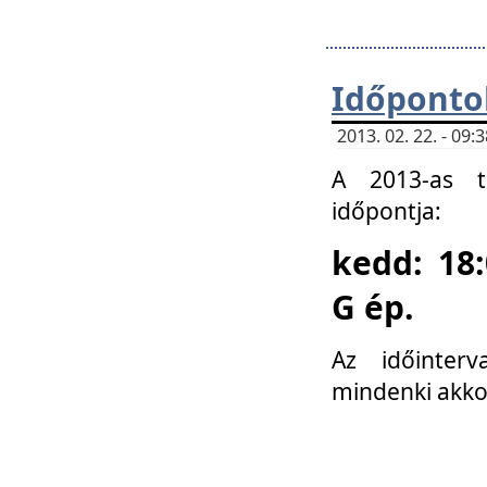
Időponto
2013. 02. 22. - 09
A 2013-as ta
időpontja:
kedd: 18:
G ép.
Az időinter
mindenki akko