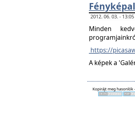
Fényképa
2012. 06. 03. - 13:
Minden kedv
programjainkró
https://picas
A képek a 'Galé
Kopirájt meg hasonlók -