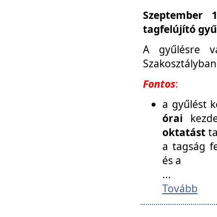
Szeptember 1
tagfelújító gy
A gyűlésre v
Szakosztályban
Fontos
:
a gyűlést 
órai
kezde
oktatást
t
a tagság f
és a
...
Tovább