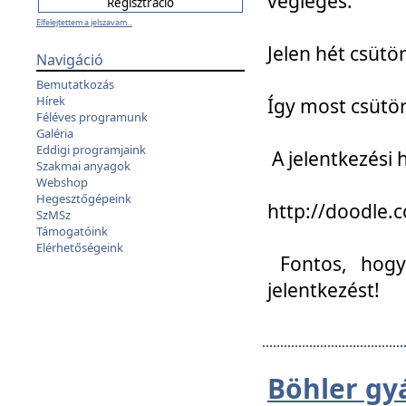
végleges:
Elfelejtettem a jelszavam...
Jelen hét csütör
Navigáció
Bemutatkozás
Hírek
Így most csütö
Féléves programunk
Galéria
Eddigi programjaink
A jelentkezési h
Szakmai anyagok
Webshop
Hegesztőgépeink
http://doodle
SzMSz
Támogatóink
Elérhetőségeink
Fontos, hogy 
jelentkezést!
Böhler gy