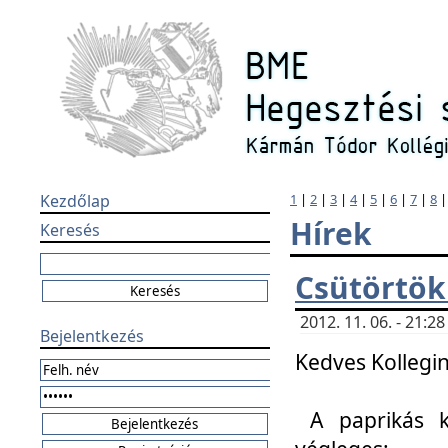
Kezdőlap
1
|
2
|
3
|
4
|
5
|
6
|
7
|
8
Hírek
Keresés
Csütörtök
2012. 11. 06. - 21:
Bejelentkezés
Kedves Kollegin
A paprikás k