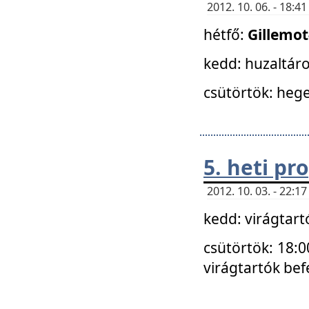
2012. 10. 06. - 18:
hétfő:
Gillemo
kedd: huzaltáro
csütörtök: hege
5. heti p
2012. 10. 03. - 22:
kedd: virágtar
csütörtök: 18:0
virágtartók bef