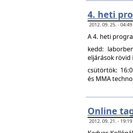
4. heti p
2012. 09. 25. - 04:
A 4. heti prog
kedd: laborbe
eljárások rövid
csütörtök: 16:
és MMA technoló
Online ta
2012. 09. 21. - 19:
Kedves Kollégá