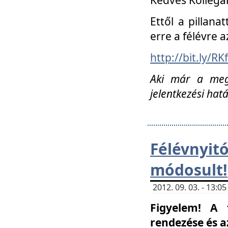
Ettől a pillana
erre a félévre a
http://bit.ly/RK
Aki már a megn
jelentkezési hat
Félévnyi
módosult!
2012. 09. 03. - 13:
Figyelem! A 
rendezése és 