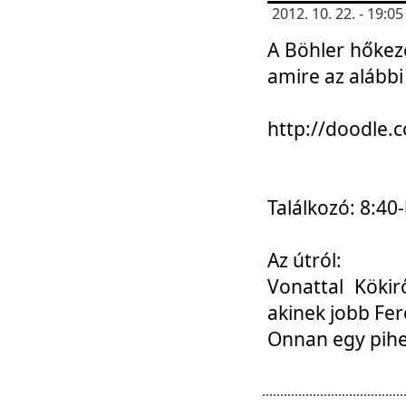
2012. 10. 22. - 19:
A Böhler hőkez
amire az alábbi
http://doodle
Találkozó: 8:40-
Az útról:
Vonattal Kökir
akinek jobb Fer
Onnan egy pihen