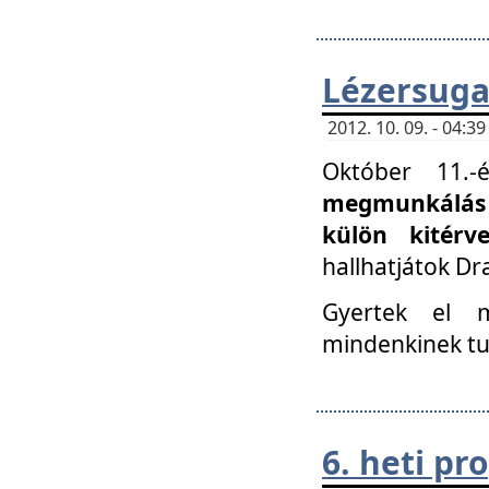
Lézersuga
2012. 10. 09. - 04:
Október 11.
megmunkálás 
külön kitér
hallhatjátok D
Gyertek el 
mindenkinek tu
6. heti p