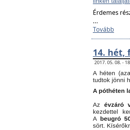
linken találjá
Érdemes rés
...
Tovább
14. hét,
2017. 05. 08. - 
A héten (az
tudtok jönni 
A póthéten l
Az
évzáró 
kezdettel k
A
beugró 50
sört. Kísérő