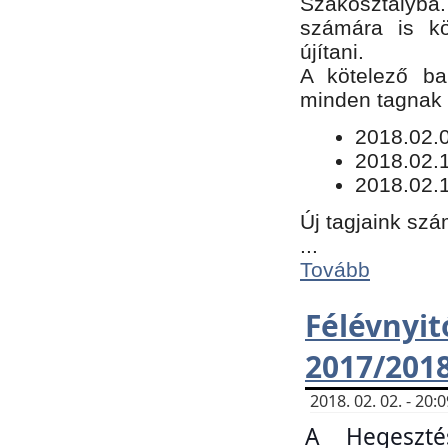
Szakosztályba.
számára is kö
újítani.
​A kötelező ba
minden tagnak m
​2018.02.
2018.02.
2018.02.1
Új tagjaink szá
...
Tovább
Félévn
2017/201
2018. 02. 02. - 20
A Hegeszté