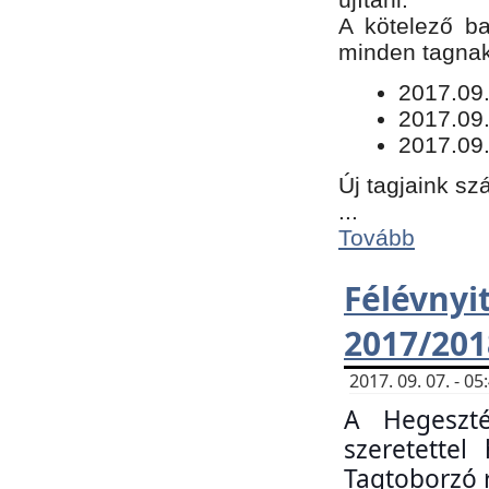
​A kötelező b
minden tagnak 
​2017.09
2017.09
2017.09.
Új tagjaink sz
...
Tovább
Félévn
2017/201
2017. 09. 07. - 
A Hegeszté
szeretette
Tagtoborzó 