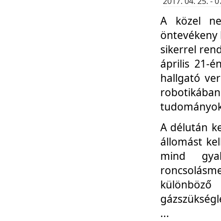
2017. 04. 25. -
A közel ne
öntevékeny k
sikerrel re
április 21-
hallgató ve
robotikáb
tudományok 
A délután k
állomást kel
mind gyak
roncsolás
különböző
gázszükségl
...