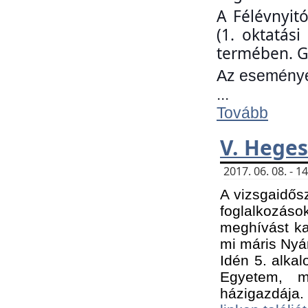
A Félévnyit
(1. oktatás
termében. G
Az eseményen
...
Tovább
V. Heges
2017. 06. 08. - 
A vizsgaidős
foglalkozás
meghívást ka
mi máris Nyár
Idén 5. alka
Egyetem, m
házigazdája.