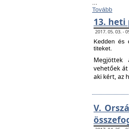
...
Tovább
13. heti
2017. 05. 03. -
Kedden és c
titeket.
Megjöttek 
vehetőek át
aki kért, az
V. Orsz
összefo