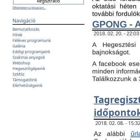
oktatási héten
Elfelejtettem a jelszavam...
további fordulók
Navigáció
GPONG - A
Bemutatkozás
2018. 02. 20. - 22:03
Hírek
Féléves programunk
A Hegesztési
Galéria
bajnokságot.
Eddigi programjaink
Szakmai anyagok
A facebook es
Webshop
Hegesztőgépeink
minden informáci
SzMSz
Találkozzunk a 3
Támogatóink
Elérhetőségeink
Tagregi
időpontok
2018. 02. 08. - 15
Az alábbi
űrl