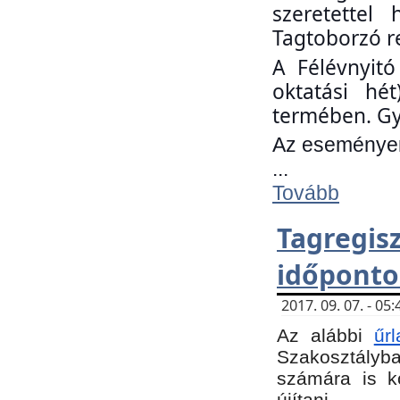
szeretettel
Tagtoborzó r
A Félévnyitó
oktatási hé
termében. Gy
Az eseményen 
...
Tovább
Tagregi
időponto
2017. 09. 07. - 0
Az alábbi
űr
Szakosztályba.
számára is k
újítani.