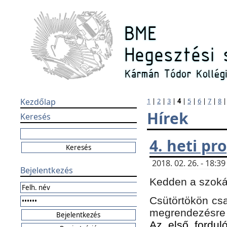
Kezdőlap
1
|
2
|
3
|
4
|
5
|
6
|
7
|
8
Hírek
Keresés
4. heti p
2018. 02. 26. - 18:
Bejelentkezés
Kedden a szokás
Csütörtökön csa
megrendezésre 
Az első forduló