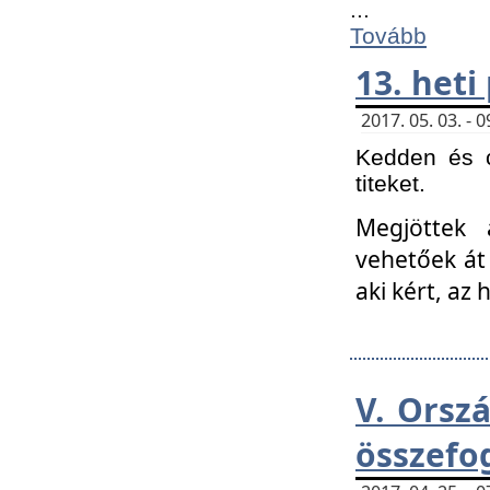
...
Tovább
13. heti
2017. 05. 03. -
Kedden és c
titeket.
Megjöttek 
vehetőek át
aki kért, az
V. Orsz
összefo