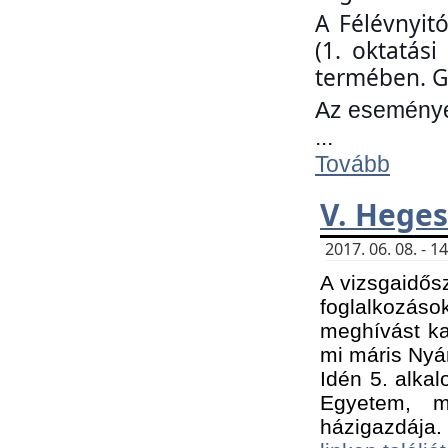
A Félévnyit
(1. oktatás
termében. G
Az eseményen
...
Tovább
V. Heges
2017. 06. 08. - 
A vizsgaidős
foglalkozás
meghívást ka
mi máris Nyár
Idén 5. alka
Egyetem, m
házigazdája.