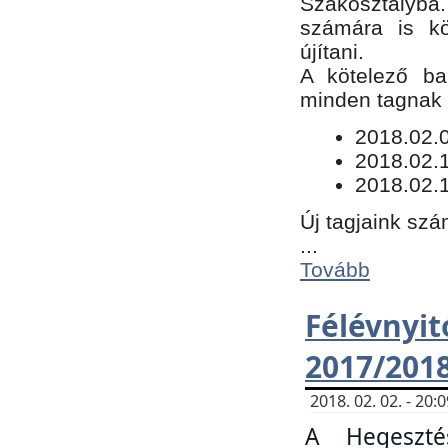
Szakosztályba.
számára is kö
újítani.
​A kötelező ba
minden tagnak m
​2018.02.
2018.02.
2018.02.1
Új tagjaink szá
...
Tovább
Félévn
2017/201
2018. 02. 02. - 20
A Hegeszté