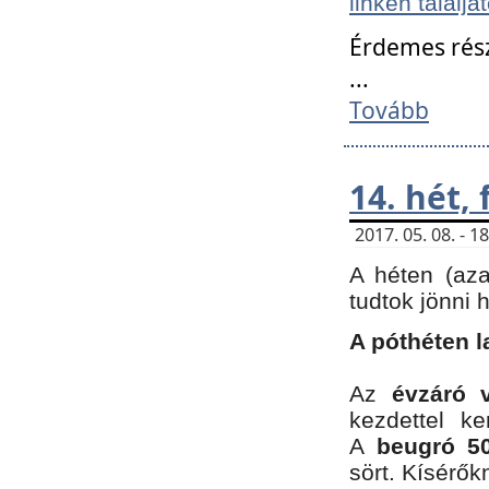
linken találjá
Érdemes rés
...
Tovább
14. hét,
2017. 05. 08. - 
A héten (az
tudtok jönni 
A póthéten l
Az
évzáró 
kezdettel k
A
beugró 50
sört. Kísérő