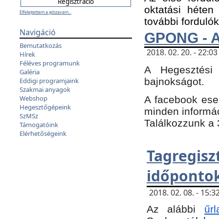
oktatási héten
Elfelejtettem a jelszavam...
további fordulók
Navigáció
GPONG - A
Bemutatkozás
2018. 02. 20. - 22:03
Hírek
Féléves programunk
A Hegesztési
Galéria
bajnokságot.
Eddigi programjaink
Szakmai anyagok
A facebook es
Webshop
Hegesztőgépeink
minden informáci
SzMSz
Találkozzunk a 3
Támogatóink
Elérhetőségeink
Tagregi
időpontok
2018. 02. 08. - 15
Az alábbi
űrl