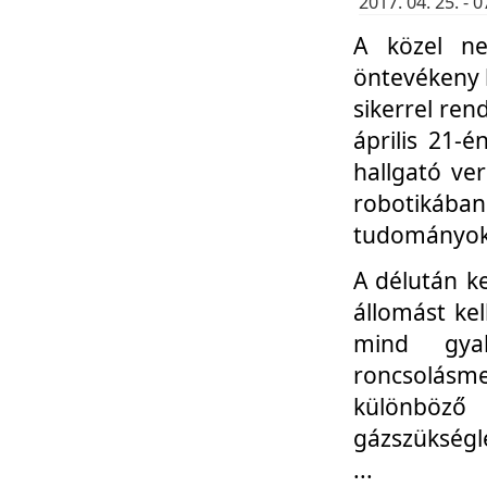
2017. 04. 25. -
A közel ne
öntevékeny k
sikerrel re
április 21-
hallgató ve
robotikáb
tudományok 
A délután k
állomást kel
mind gyak
roncsolás
különböző
gázszükségl
...