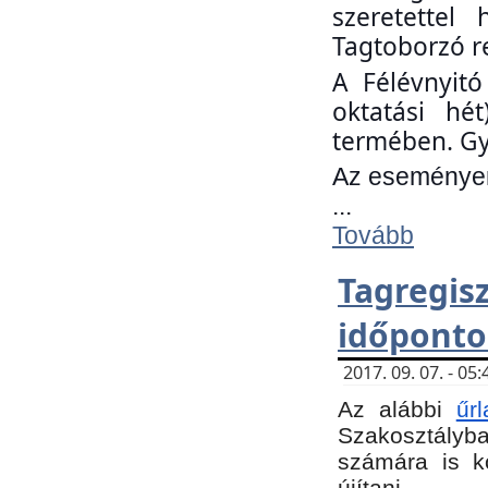
szeretettel
Tagtoborzó r
A Félévnyitó
oktatási hé
termében. Gy
Az eseményen 
...
Tovább
Tagregi
időponto
2017. 09. 07. - 0
Az alábbi
űr
Szakosztályba.
számára is k
újítani.