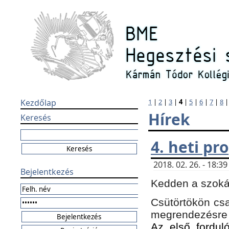
Kezdőlap
1
|
2
|
3
|
4
|
5
|
6
|
7
|
8
Hírek
Keresés
4. heti p
2018. 02. 26. - 18:
Bejelentkezés
Kedden a szokás
Csütörtökön csa
megrendezésre 
Az első forduló