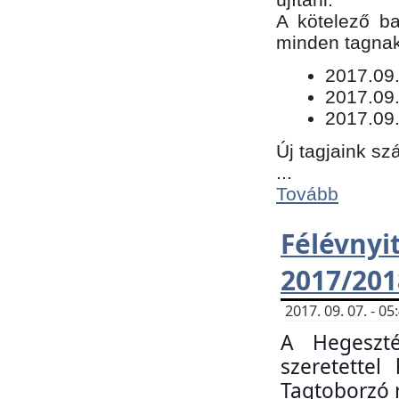
​A kötelező b
minden tagnak 
​2017.09
2017.09
2017.09.
Új tagjaink sz
...
Tovább
Félévn
2017/201
2017. 09. 07. - 
A Hegeszté
szeretette
Tagtoborzó 