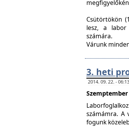
megfigyelőkén
Csütörtökön (1
lesz, a labor
számára.
Várunk mindenk
3. heti p
2014. 09. 22. - 06
Szemptember 2
Laborfoglalk
számámra. A ve
fogunk közele