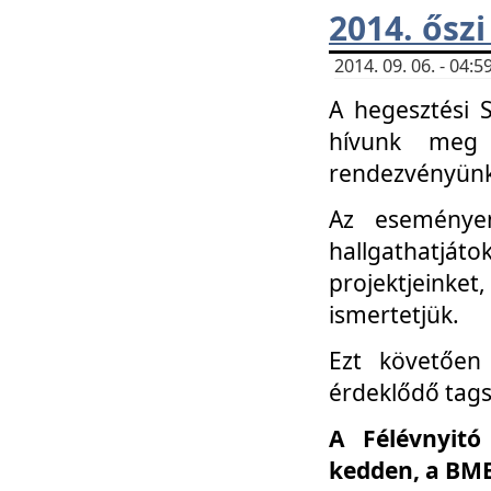
2014. őszi
2014. 09. 06. - 04
A hegesztési 
hívunk meg 
rendezvényünk
Az eseménye
hallgathatjáto
projektjeink
ismertetjük.
Ezt követően 
érdeklődő tag
A Félévnyitó
kedden, a BME