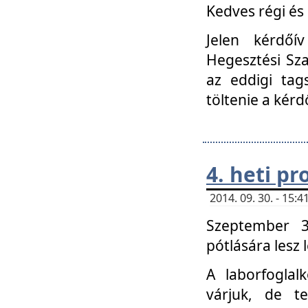
Kedves régi és 
Jelen kérdőí
Hegesztési Sza
az eddigi tag
töltenie a kérd
4. heti p
2014. 09. 30. - 15
Szeptember 3
pótlására lesz
A laborfoglal
várjuk, de t