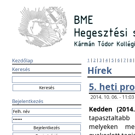
Kezdőlap
1
|
2
|
3
|
4
|
5
|
6
|
7
|
8
Hírek
Keresés
5. heti p
2014. 10. 06. - 11:
Bejelentkezés
Kedden (2014.
tapasztaltabb
melyeken meg