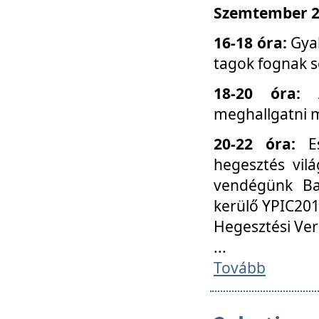
Szemtember 25
16-18 óra:
Gyak
tagok fognak s
18-20 óra:
meghallgatni m
20-22 óra:
Es
hegesztés vilá
vendégünk Ba
kerülő YPIC201
Hegesztési Ver
...
Tovább