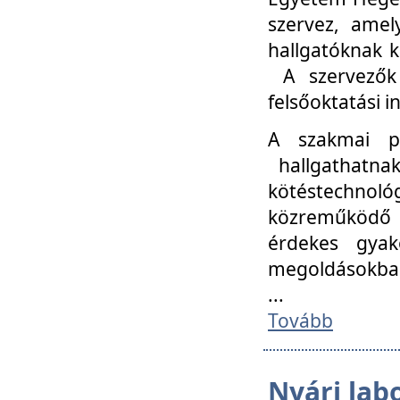
szervez, amel
hallgatóknak k
A szervezők
felsőoktatási 
A szakmai p
hallgathatna
kötéstechnológ
közreműködő i
érdekes gyak
megoldásokba
...
Tovább
Nyári lab