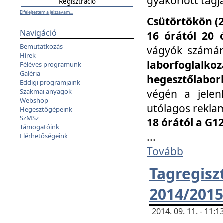
gyakorlott tagj
Elfelejtettem a jelszavam...
Csütörtökön (2
Navigáció
16 órától 20 
Bemutatkozás
vágyók számá
Hírek
laborfoglal
Féléves programunk
Galéria
hegesztőlaborb
Eddigi programjaink
végén a jelenl
Szakmai anyagok
Webshop
utólagos reklam
Hegesztőgépeink
SzMSz
18 órától a G1
Támogatóink
...
Elérhetőségeink
Tovább
Tagreg
2014/2015
2014. 09. 11. - 11