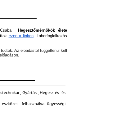
óti Csaba
Hegesztőmérnökök élete
attok
ezen a linken
. Laborfoglalkozás
tudtok. Az előadástól függetlenül kell
z előadáson.
echnikai-, Gyártás-, Hegesztés- és
 eszközeit felhasználva ügyességi