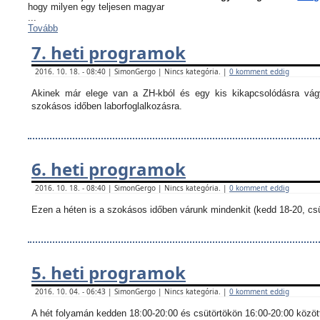
hogy milyen egy teljesen magyar
...
Tovább
7. heti programok
2016. 10. 18. - 08:40 | SimonGergo | Nincs kategória. |
0 komment eddig
Akinek már elege van a ZH-kból és egy kis kikapcsolódásra vágy
szokásos időben laborfoglalkozásra.
6. heti programok
2016. 10. 18. - 08:40 | SimonGergo | Nincs kategória. |
0 komment eddig
Ezen a héten is a szokásos időben várunk mindenkit (kedd 18-20, csü
5. heti programok
2016. 10. 04. - 06:43 | SimonGergo | Nincs kategória. |
0 komment eddig
A hét folyamán kedden 18:00-20:00 és csütörtökön 16:00-20:00 között