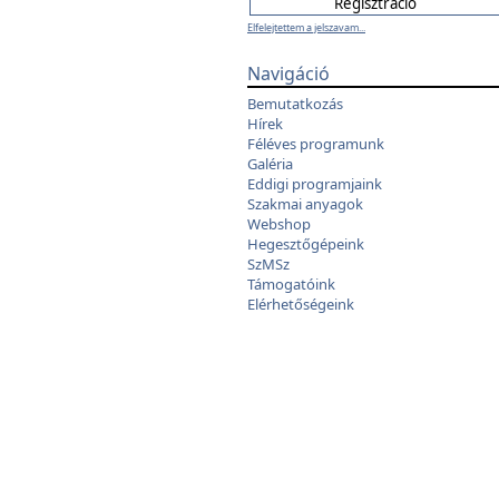
Elfelejtettem a jelszavam...
Navigáció
Bemutatkozás
Hírek
Féléves programunk
Galéria
Eddigi programjaink
Szakmai anyagok
Webshop
Hegesztőgépeink
SzMSz
Támogatóink
Elérhetőségeink