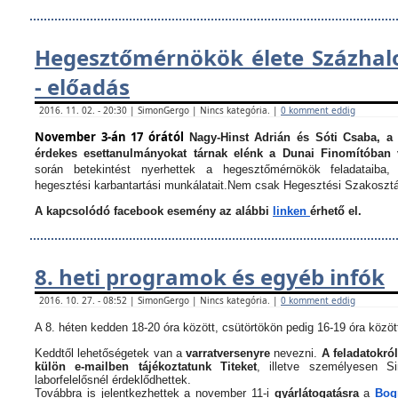
Hegesztőmérnökök élete Százha
- előadás
2016. 11. 02. - 20:30 | SimonGergo | Nincs kategória. |
0 komment eddig
November 3-án 17 órától
Nagy-Hinst Adrián és Sóti Csaba, a
érdekes esettanulmányokat tárnak elénk a Dunai Finomítóban 
során betekintést nyerhettek a hegesztőmérnökök feladataiba, 
hegesztési karbantartási munkálatait.
Nem csak Hegesztési Szakosztá
A kapcsolódó facebook esemény az alábbi
linken
érhető el.
8. heti programok és egyéb infók
2016. 10. 27. - 08:52 | SimonGergo | Nincs kategória. |
0 komment eddig
A 8. héten kedden 18-20 óra között, csütörtökön pedig 16-19 óra között
Keddtől lehetőségetek van a
varratversenyre
nevezni.
A feladatokról
külön e-mailben tájékoztatunk Titeket
, illetve személyesen 
laborfelelősnél érdeklődhettek.
Továbbra is jelentkezhettek a november 11-i
gyárlátogatásra
a
Bogn