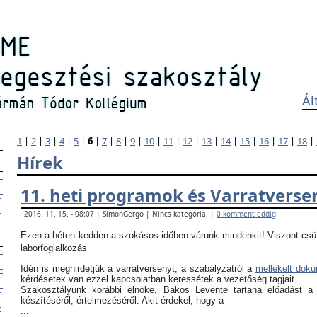
Ál
1
|
2
|
3
|
4
|
5
|
6
|
7
|
8
|
9
|
10
|
11
|
12
|
13
|
14
|
15
|
16
|
17
|
18
|
Hírek
11. heti programok és Varratverse
2016. 11. 15. - 08:07 | SimonGergo | Nincs kategória. |
0 komment eddig
Ezen a héten kedden a szokásos időben várunk mindenkit! Viszont csü
laborfoglalkozás
Idén is meghirdetjük a varratversenyt, a szabályzatról a
mellékelt dok
kérdésetek van ezzel kapcsolatban keressétek a vezetőség tagjait.
Szakosztályunk korábbi elnöke, Bakos Levente tartana előadást a
készítéséről, értelmezéséről. Akit érdekel, hogy a
...