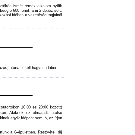
örtökön ismét remek alkalom nyílik
 beugró 600 forint, ami 2 doboz sört,
lkozási időben a vezetőség tagjainál
ás, utána el kell hagyni a labort.
sütörtökön 16:00 és 20:00 között)
kon. Akiknek ez elmaradt: utolsó
inek egyik időpont sem jó, az írjon
rtunk a G-épületben. Részvételi díj