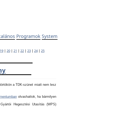
talános
Programok
System
19
|
20
|
21
|
22
|
23
|
24
|
25
ny
törtökön a TDK-szünet miatt nem lesz
umentumban
olvashattok, ha bármilyen
 Gyártói Hegesztési Utasítás (WPS)