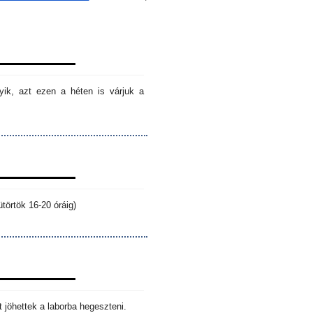
ik, azt ezen a héten is várjuk a
törtök 16-20 óráig)
 jöhettek a laborba hegeszteni.