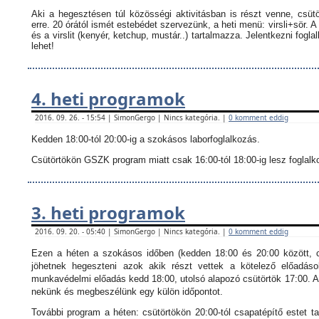
Aki a hegesztésen túl közösségi aktivitásban is részt venne, csüt
erre. 20 órától ismét estebédet szervezünk, a heti menü: virsli+sör. A
és a virslit (kenyér, ketchup, mustár..) tartalmazza.
Jelentkezni fogla
lehet!
4. heti programok
2016. 09. 26. - 15:54 | SimonGergo | Nincs kategória. |
0 komment eddig
Kedden 18:00-tól 20:00-ig a szokásos laborfoglalkozás.
Csütörtökön GSZK program miatt csak 16:00-tól 18:00-ig lesz foglalkoz
3. heti programok
2016. 09. 20. - 05:40 | SimonGergo | Nincs kategória. |
0 komment eddig
Ezen a héten a szokásos időben (kedden 18:00 és 20:00 között, c
jöhetnek hegeszteni azok akik részt vettek a kötelező előadáso
munkavédelmi előadás kedd 18:00, utolsó alapozó csütörtök 17:00. Ak
nekünk és megbeszélünk egy külön időpontot.
További program a héten: csütörtökön 20:00-tól csapatépítő estet ta