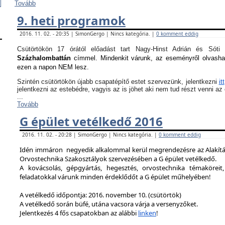
Tovább
9. heti programok
2016. 11. 02. - 20:35 | SimonGergo | Nincs kategória. |
0 komment eddig
Csütörtökön 17 órától előadást tart Nagy-Hinst Adrián és S
Százhalombattán
címmel. Mindenkit várunk, az eseményről olvash
ezen a napon NEM lesz.
Szintén csütörtökön újabb csapatépítő estet szervezünk, jelentkezni
itt
jelentkezni az estebédre, vagyis az is jöhet aki nem tud részt venni a
...
Tovább
G épület vetélkedő 2016
2016. 11. 02. - 20:28 | SimonGergo | Nincs kategória. |
0 komment eddig
Idén immáron negyedik alkalommal kerül megrendezésre az Alakítást
Orvostechnika Szakosztályok szervezésében a G épület vetélkedő.
A kovácsolás, gépgyártás, hegesztés, orvostechnika témaköreit,
feladatokkal várunk minden érdeklődőt a G épület műhelyében!
A vetélkedő időpontja: 2016. november 10. (csütörtök)
A vetélkedő során büfé, utána vacsora várja a versenyzőket.
Jelentkezés 4 fős csapatokban az alábbi
linken
!