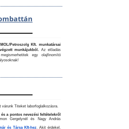
lombattán
 MOL/Petroszolg Kft. munkatársai
végzett munkájukból.
Az előadás
megismerhetitek egy olajfinomító
lyosoknak!
 várunk Titeket laborfoglalkozásra.
 és a pontos nevezési feltételekről
Simon Gergelynél és Nagy András
ár és Társa Kft-hez
. Akit érdekel,