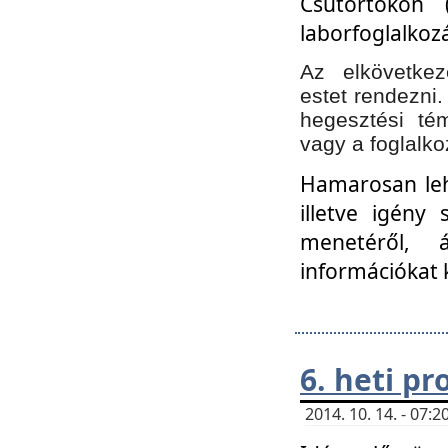
Csütörtökön 
laborfoglalkozá
Az elkövetke
estet rendezni
hegesztési té
vagy a foglalko
Hamarosan lehe
illetve igény
menetéről, á
információkat 
6. heti p
2014. 10. 14. - 07