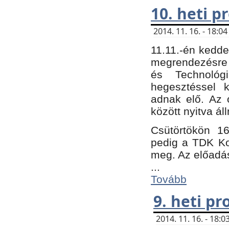
10. heti 
2014. 11. 16. - 18:
11.11.-én kedde
megrendezésre 
és Technológ
hegesztéssel k
adnak elő. Az o
között nyitva ál
Csütörtökön 16
pedig a TDK Kon
meg. Az előadá
...
Tovább
9. heti p
2014. 11. 16. - 18