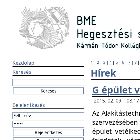
Kezdőlap
1
|
2
|
3
|
4
|
5
|
6
|
7
|
8
Hírek
Keresés
G épület 
2015. 02. 09. - 08:
Bejelentkezés
Az Alakítástech
szervezésében
épület vetélke