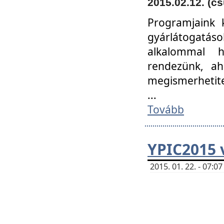
2015.02.12. (cs
Programjaink k
gyárlátogatáso
alkalommal h
rendezünk, ah
megismerhetite
...
Tovább
YPIC2015 
2015. 01. 22. - 07: