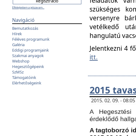
feladatok vá
szükséges kom
Elfelejtettem a jelszavam...
versenyre bár
Navigáció
vetélkedő ut
Bemutatkozás
Hírek
hangulatú vacso
Féléves programunk
Galéria
Jelentkezni 4 f
Eddigi programjaink
itt.
Szakmai anyagok
Webshop
Hegesztőgépeink
SzMSz
Támogatóink
Elérhetőségeink
2015 tavas
2015. 02. 09. - 08:
A Hegesztési 
érdeklődő hallg
A tagtoborzó i