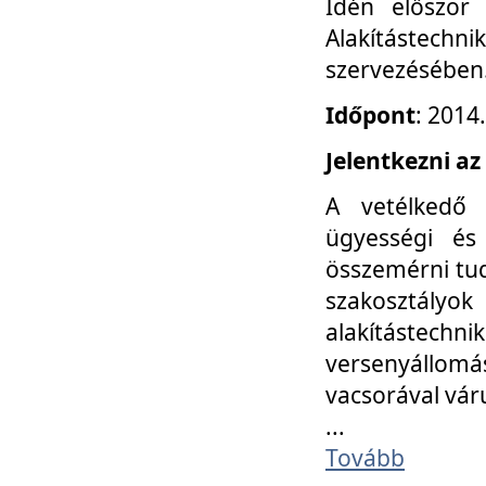
Idén először
Alakítástechni
szervezésében
Időpont
: 2014
Jelentkezni az
A vetélkedő 
ügyességi és
összemérni tud
szakosztályok 
alakítástec
versenyállom
vacsorával vár
...
Tovább