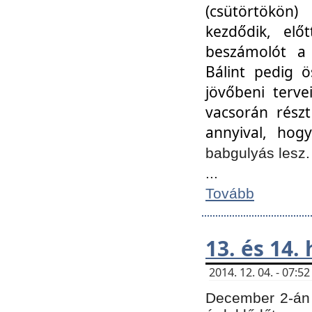
(csütörtökön
kezdődik, elő
beszámolót a 
Bálint pedig ö
jövőbeni terve
vacsorán részt
annyival, hogy
babgulyás lesz
...
Tovább
13. és 14.
2014. 12. 04. - 07:
December 2-án 