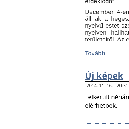
érdeklődőt.
December 4-én
állnak a hegesz
nyelvű estet sz
nyelven hallh
területeiről. A
...
Tovább
Új képek
2014. 11. 16. - 20:
Felkerült néhán
elérhetőek.