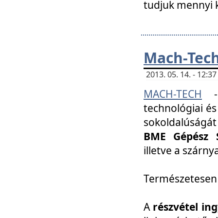
tudjuk mennyi k
Mach-Tech 
2013. 05. 14. - 12:
MACH-TECH
technológiai és
sokoldalúságát
BME Gépész S
illetve a szárn
Természetesen
A
részvétel in