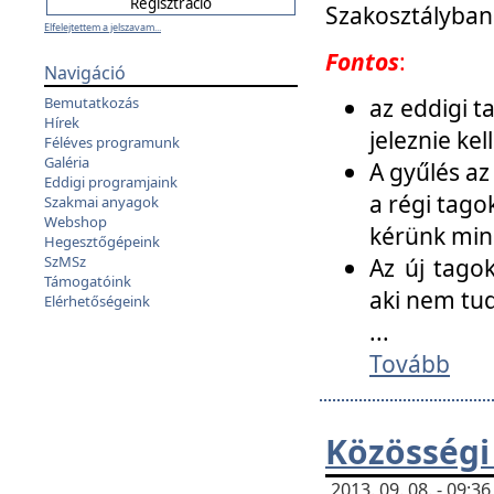
Szakosztályban
Elfelejtettem a jelszavam...
Fontos
:
Navigáció
az eddigi 
Bemutatkozás
Hírek
jeleznie ke
Féléves programunk
Galéria
A gyűlés az
Eddigi programjaink
a régi tago
Szakmai anyagok
Webshop
kérünk min
Hegesztőgépeink
SzMSz
Az új tago
Támogatóink
aki nem tud
Elérhetőségeink
...
Tovább
Közösségi
2013. 09. 08. - 09: