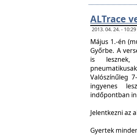
ALTrace v
2013. 04. 24. - 10:
Május 1.-én (m
Győrbe. A vers
is lesznek
pneumatikusak
Valószínűleg 7
ingyenes lesz
indőpontban in
Jelentkezni az a
Gyertek mindenk