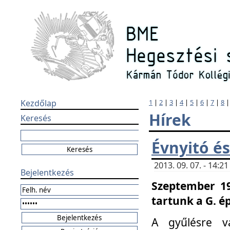
Kezdőlap
1
|
2
|
3
|
4
|
5
|
6
|
7
|
8
Hírek
Keresés
Évnyitó és
2013. 09. 07. - 14:
Bejelentkezés
Szeptember 19
tartunk a G. é
A gyűlésre v