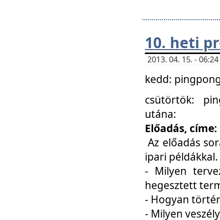
10. heti 
2013. 04. 15. - 06:
kedd: pingpong 
csütörtök: pi
utána:
Előadás, címe:
Az előadás sor
ipari példákkal
- Milyen terve
hegesztett ter
- Hogyan törté
- Milyen veszély