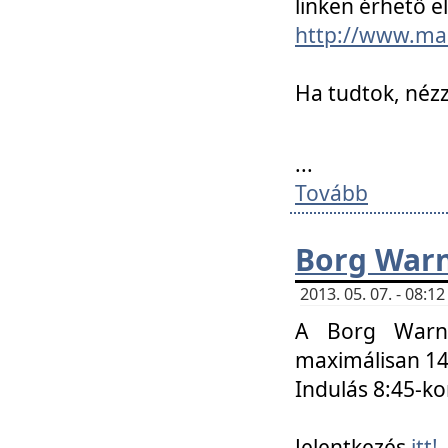
linken érhető el
http://www.mac
Ha tudtok, nézz
...
Tovább
Borg Warn
2013. 05. 07. - 08:
A Borg Warne
maximálisan 14 
Indulás 8:45-ko
Jelentkezés
itt!