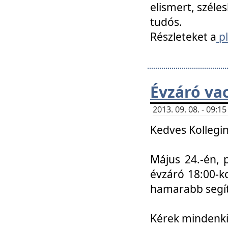
elismert, széle
tudós.
Részleteket a
pl
Évzáró va
2013. 09. 08. - 09:
Kedves Kollegin
Május 24.-én, 
évzáró 18:00-ko
hamarabb segít
Kérek mindenkit