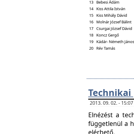
13
Bebesi Ádám
14
Kiss Attila István
15
Kiss Mihály Dávid
16
Molnár József Bálint
17
Csurgai József Dávid
18
Koncz Gergő
19
Kádár- Németh Jáno
20
Rév Tamás
Technikai
2013. 09. 02. - 15:
Elnézést a tec
függetlenül a 
elérhető.