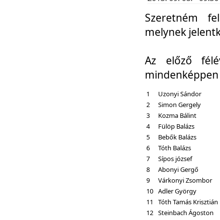
Szeretném fel
melynek jelent
Az előző fél
mindenképpen a
1
Uzonyi Sándor
2
Simon Gergely
3
Kozma Bálint
4
Fülöp Balázs
5
Bebők Balázs
6
Tóth Balázs
7
Sípos józsef
8
Abonyi Gergő
9
Várkonyi Zsombor
10
Adler György
11
Tóth Tamás Krisztián
12
Steinbach Ágoston