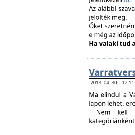
Az alábbi szav
jelölték meg.
Őket szeretném 
e még az időpo
Ha valaki tud 
Varratver
2013. 04. 30. - 12:
Ma elindul a V
lapon lehet, er
Nem kell mi
kategóriánként 