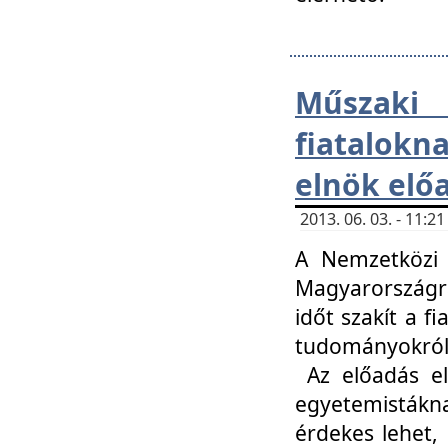
Műsza
fiatalokn
elnök elő
2013. 06. 03. - 11:
A Nemzetközi 
Magyarországr
időt szakít a f
tudományokról 
Az előadás el
egyetemisták
érdekes lehet,