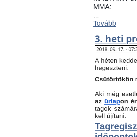
MMA:
...
Tovább
3. heti 
2018. 09. 17. - 0
A héten kedde
hegeszteni.
Csütörtökön
Aki még esetl
az
űrlap
on ér
tagok számár
kell újítani.
Tagregi
időpontok