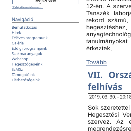
12-én. A szer
Elfelejtettem a jelszavam...
Tanszék laborj
Navigáció
rekord számú, 
hegesztéshe
Bemutatkozás
Hírek
anyagtechnológ
Féléves programunk
tanulmányokat.
Galéria
érkeztek,
Eddigi programjaink
Szakmai anyagok
...
Webshop
Tovább
Hegesztőgépeink
SzMSz
VII. Ors
Támogatóink
Elérhetőségeink
felhívás
2019. 03. 30. - 20
Sok szeretettel
Hegesztési Ve
szervez. Az 
megrendezésre 