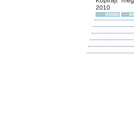
Kopirájt me
2010