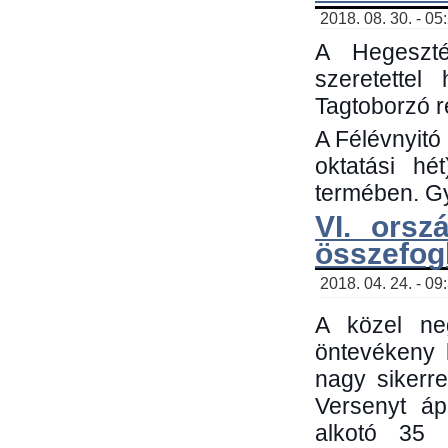
2018. 08. 30. - 05
A Hegeszté
szeretette
Tagtoborzó 
A Félévnyitó
oktatási h
termében. Gy
VI. orsz
összefog
2018. 04. 24. - 09
A közel neg
öntevékeny 
nagy sikerr
Versenyt áp
alkotó 35 h