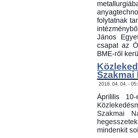
metallu
anyagtechn
folytatnak t
intézménybő
János Egyet
csapat az Ó
BME-ről kerül
Közleked
Szakmai
2018. 04. 04. - 05
Áprililis 1
Közlekedés
Szakmai N
hegesszetek 
mindenkit sok