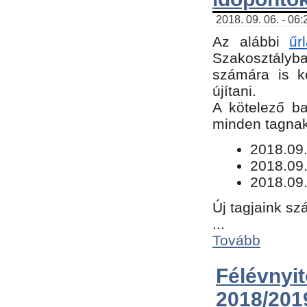
2018. 09. 06. - 06
Az alábbi
űr
Szakosztályba.
számára is k
újítani.
​A kötelező b
minden tagnak 
​2018.09
2018.09.
2018.09.
Új tagjaink sz
...
Tovább
Félévn
2018/201