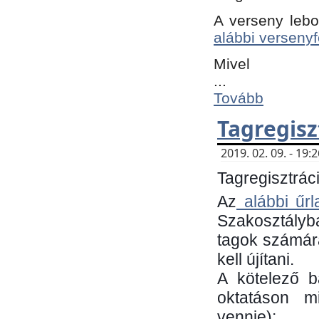
A verseny lebo
alábbi versenyf
Mivel
...
Tovább
Tagregisz
2019. 02. 09. - 19
Tagregisztráci
Az
alábbi űrl
Szakosztályb
tagok számára
kell újítani.
​A kötelező 
oktatáson m
vennie):