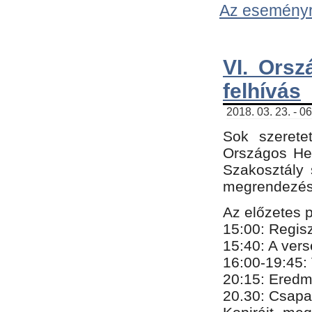
Az eseményről
VI. Orsz
felhívás
2018. 03. 23. - 0
Sok szerete
Országos He
Szakosztály 
megrendezésr
Az előzetes 
15:00: Regis
15:40: A ver
16:00-19:45:
20:
​15​
: Eredm
​20.30: Csapa