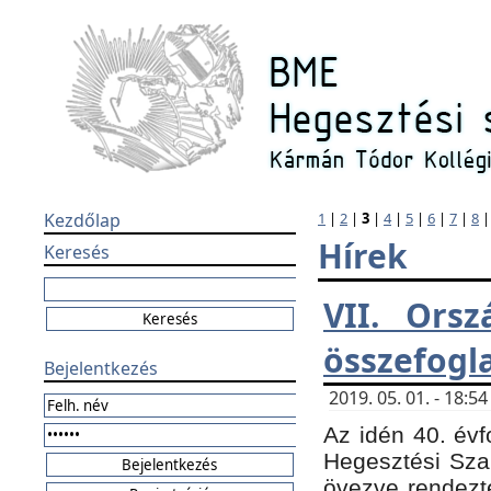
Kezdőlap
1
|
2
|
3
|
4
|
5
|
6
|
7
|
8
Hírek
Keresés
VII. Orsz
összefogl
Bejelentkezés
2019. 05. 01. - 18:
Az idén 40. évf
Hegesztési Sza
övezve rendezte