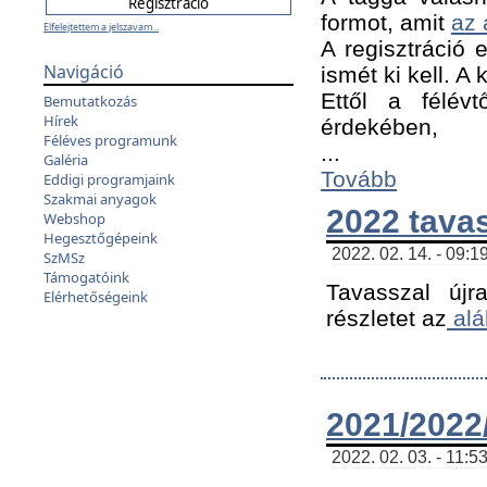
formot, amit
az 
Elfelejtettem a jelszavam...
A regisztráció e
Navigáció
ismét ki kell. A
Ettől a félév
Bemutatkozás
Hírek
érdekében,
Féléves programunk
...
Galéria
Tovább
Eddigi programjaink
Szakmai anyagok
2022 tava
Webshop
Hegesztőgépeink
2022. 02. 14. - 09:1
SzMSz
Támogatóink
Tavasszal újr
Elérhetőségeink
részletet az
alá
2021/2022/
2022. 02. 03. - 11:5