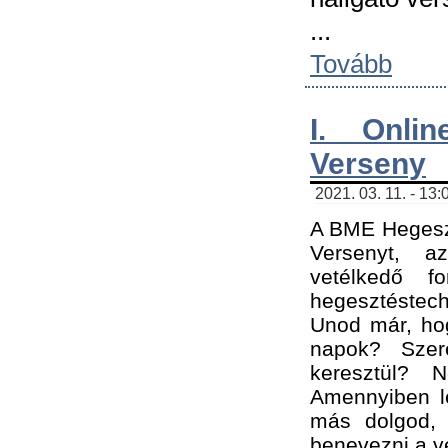
...
Tovább
I. Onli
Verseny
2021. 03. 11. - 13:
A BME Hegeszt
Versenyt, a
vetélkedő f
hegesztéstec
Unod már, hog
napok? Szer
keresztül? 
Amennyiben le
más dolgod,
benevezni a ve