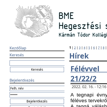
Kezdőlap
1
|
2
|
3
|
4
|
5
|
6
|
7
|
8
Hírek
Keresés
Félévvel
21/22/2
Bejelentkezés
2022. 02. 16. - 12:
A tegnapi évny
féléves tervekrő
A taggá válásho