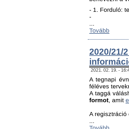
- 1. Forduló: 
-
...
Tovább
2020/21
informác
2021. 02. 19. - 16
A tegnapi évn
féléves tervek
A taggá válásh
formot
, amit
e
A regisztráció 
...
Tovább