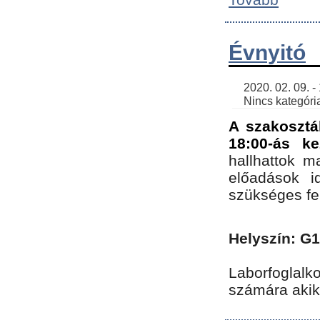
Évnyitó
    2020. 02. 09. - 19:30 | SimonGergo | 

    Nincs kategória
A szakosztá
18:00-ás ke
hallhattok ma
előadások id
szükséges fe
Helyszín: G
Laborfoglalk
számára akik