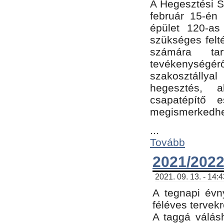
A Hegesztési Sz
február 15-én 
épület 120-a
szükséges felt
számára tar
tevékenységéről
szakosztálly
hegesztés, 
csapatépítő e
megismerkedhet
...
Tovább
2021/2022
2021. 09. 13. - 14:
A tegnapi évny
féléves tervekr
A taggá válásh