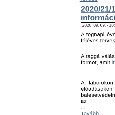
2020/21
informác
2020. 09. 09. - 10
A tegnapi évn
féléves tervek
A taggá válásh
formot, amit 
i
A laborokon 
előadásokon 
balesetvédelm
az ﻿
...
Tovább