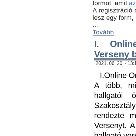
formot, amit
az
A regisztráció 
lesz egy form,
...
Tovább
I. Onli
Verseny 
2021. 06. 20. - 13
I.Online 
A több, mi
hallgatói
Szakosztál
rendezte m
Versenyt. A
hallgató ve