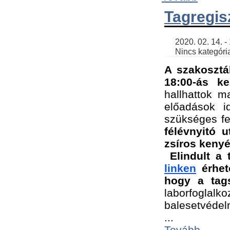
Tagregis
    2020. 02. 14. - 18:56 | SimonGergo | 

    Nincs kategória
A szakosztá
18:00-ás ke
hallhattok ma
előadások id
szükséges fe
félévnyitó u
zsíros kenyé
Elindult a 
linken
 érhet
hogy a tags
laborfogla
balesetvédel
...
Tovább