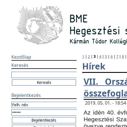
Kezdőlap
1
|
2
|
3
|
4
|
5
|
6
|
7
|
8
Hírek
Keresés
VII. Orsz
összefogl
Bejelentkezés
2019. 05. 01. - 18:
Az idén 40. évf
Hegesztési Sza
övezve rendezte