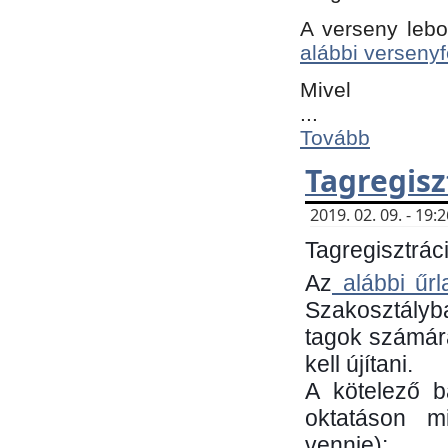
A verseny lebo
alábbi versenyf
Mivel
...
Tovább
Tagregisz
2019. 02. 09. - 19
Tagregisztráci
Az
alábbi űrl
Szakosztályb
tagok számára
kell újítani.
​A kötelező 
oktatáson m
vennie):