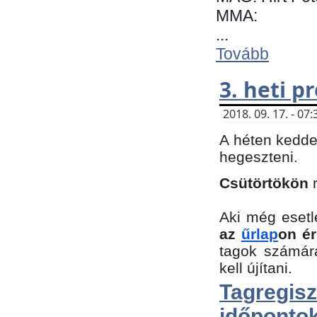
MMA:
...
Tovább
3. heti 
2018. 09. 17. - 0
A héten kedde
hegeszteni.
Csütörtökön
Aki még esetl
az
űrlap
on ér
tagok számár
kell újítani.
Tagregi
időpontok