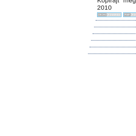
Kopirájt me
2010