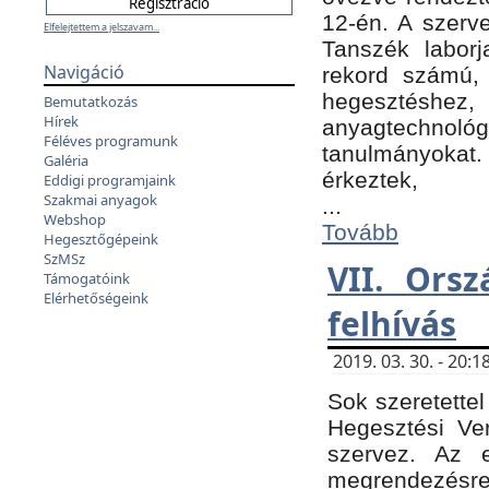
12-én. A szer
Elfelejtettem a jelszavam...
Tanszék laborj
Navigáció
rekord számú, 
hegesztéshe
Bemutatkozás
Hírek
anyagtechnológ
Féléves programunk
tanulmányokat.
Galéria
érkeztek,
Eddigi programjaink
Szakmai anyagok
...
Webshop
Tovább
Hegesztőgépeink
SzMSz
VII. Ors
Támogatóink
Elérhetőségeink
felhívás
2019. 03. 30. - 20
Sok szeretettel
Hegesztési Ve
szervez. Az 
megrendezésre 