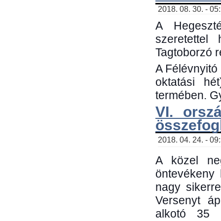
2018. 08. 30. - 05
A Hegeszté
szeretette
Tagtoborzó 
A Félévnyitó
oktatási h
termében. Gy
VI. orsz
összefog
2018. 04. 24. - 09
A közel neg
öntevékeny 
nagy sikerr
Versenyt áp
alkotó 35 h