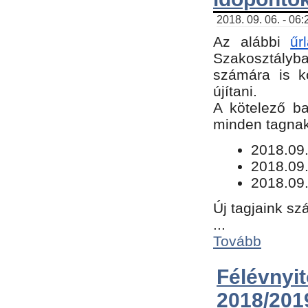
2018. 09. 06. - 06
Az alábbi
űr
Szakosztályba.
számára is k
újítani.
​A kötelező b
minden tagnak 
​2018.09
2018.09.
2018.09.
Új tagjaink sz
...
Tovább
Félévn
2018/201