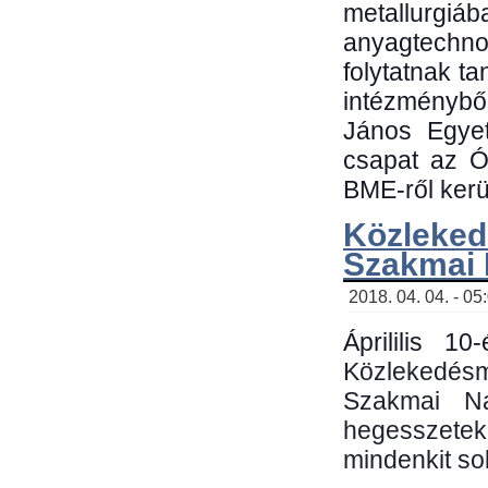
metallu
anyagtechn
folytatnak t
intézménybő
János Egyet
csapat az Ó
BME-ről kerül
Közleked
Szakmai
2018. 04. 04. - 05
Áprililis 1
Közlekedés
Szakmai N
hegesszetek 
mindenkit sok