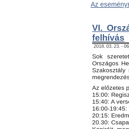
Az eseményről
VI. Orsz
felhívás
2018. 03. 23. - 0
Sok szerete
Országos He
Szakosztály 
megrendezésr
Az előzetes 
15:00: Regis
15:40: A ver
16:00-19:45:
20:
​15​
: Eredm
​20.30: Csapa