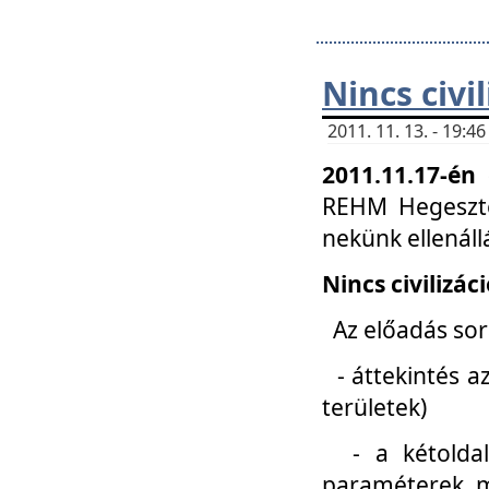
Nincs civi
2011. 11. 13. - 19:
2011.11.17-én
REHM Hegeszté
nekünk ellenál
Nincs civilizác
Az előadás sorá
- áttekintés az
területek)
- a kétoldali 
paraméterek, m