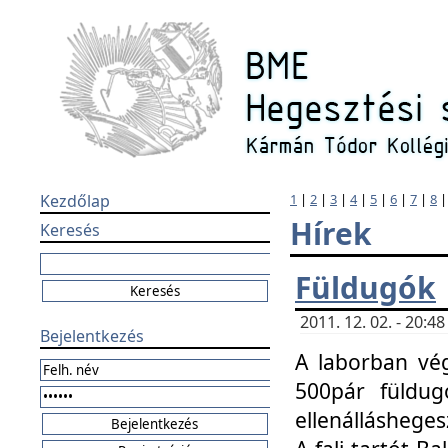
Kezdőlap
1
|
2
|
3
|
4
|
5
|
6
|
7
|
8
Hírek
Keresés
Füldugók
2011. 12. 02. - 20:
Bejelentkezés
A laborban vég
500pár füldugó
ellenállásheges