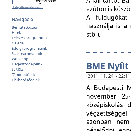
A fali tartót B
ezúton is köszö
Elfelejtettem a jelszavam...
A füldugókat
Navigáció
használja is a 
Bemutatkozás
Hírek
stb.).
Féléves programunk
Galéria
Eddigi programjaink
Szakmai anyagok
Webshop
BME Nyílt
Hegesztőgépeink
SzMSz
Támogatóink
2011. 11. 24. - 22:
Elérhetőségeink
A Budapesti 
november 25-
középiskolás d
végzettséggel
azonban nem 
nézelődni, enn