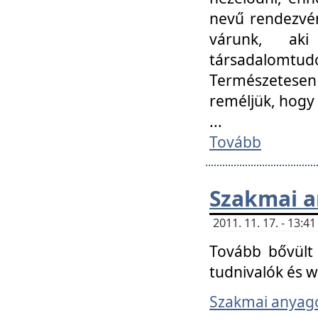
nevű rendezvén
várunk, aki
társadalomtud
Természetesen
reméljük, hogy
...
Tovább
Szakmai 
2011. 11. 17. - 13:
Tovább bővült 
tudnivalók és 
Szakmai anyag