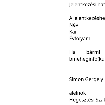
Jelentkezési ha
A jelentkezéshe
Név
Kar
Évfolyam
Ha bármi 
bmeheginfo(kuk
Simon Gergely
alelnök
Hegesztési Sza