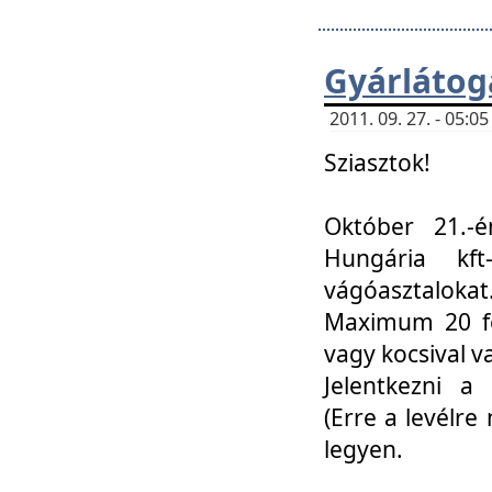
Gyárlátoga
2011. 09. 27. - 05:
Sziasztok!
Október 21.-é
Hungária kf
vágóasztalokat
Maximum 20 fő
vagy kocsival 
Jelentkezni a 
(Erre a levélre 
legyen.