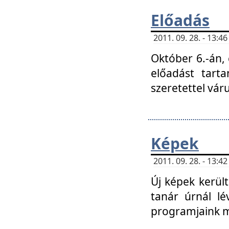
Előadás
2011. 09. 28. - 13:
Október 6.-án,
előadást tart
szeretettel vá
Képek
2011. 09. 28. - 13:
Új képek kerülte
tanár úrnál lé
programjaink m