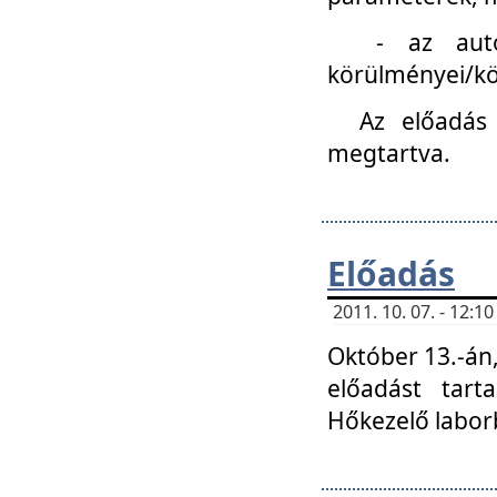
- az autóipa
körülményei/k
Az előadás
megtartva.
Előadás
2011. 10. 07. - 12:
Október 13.-án,
előadást tar
Hőkezelő labor