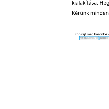
kialakítása. He
Kérünk mindenki
Kopirájt meg hasonlók -