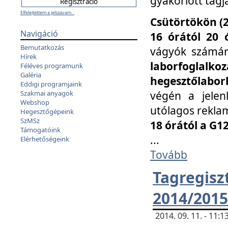
gyakorlott tagj
Elfelejtettem a jelszavam...
Csütörtökön (2
Navigáció
16 órától 20 
Bemutatkozás
vágyók számá
Hírek
laborfoglal
Féléves programunk
Galéria
hegesztőlaborb
Eddigi programjaink
végén a jelenl
Szakmai anyagok
Webshop
utólagos reklam
Hegesztőgépeink
SzMSz
18 órától a G1
Támogatóink
...
Elérhetőségeink
Tovább
Tagreg
2014/2015
2014. 09. 11. - 11