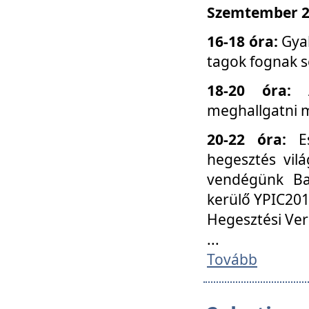
Szemtember 25
16-18 óra:
Gyak
tagok fognak s
18-20 óra:
meghallgatni m
20-22 óra:
Es
hegesztés vilá
vendégünk Ba
kerülő YPIC201
Hegesztési Ver
...
Tovább