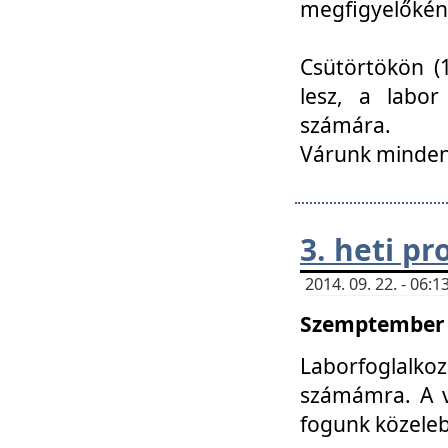
megfigyelőkén
Csütörtökön (1
lesz, a labor
számára.
Várunk mindenk
3. heti p
2014. 09. 22. - 06
Szemptember 2
Laborfoglalk
számámra. A ve
fogunk közele