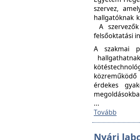
szervez, amel
hallgatóknak k
A szervezők
felsőoktatási 
A szakmai p
hallgathatna
kötéstechnológ
közreműködő i
érdekes gyak
megoldásokba
...
Tovább
Nyári lab