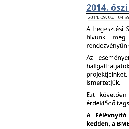
2014. őszi
2014. 09. 06. - 04
A hegesztési 
hívunk meg 
rendezvényünk
Az eseménye
hallgathatjáto
projektjeink
ismertetjük.
Ezt követően 
érdeklődő tag
A Félévnyitó
kedden, a BME