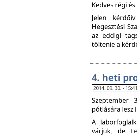
Kedves régi és 
Jelen kérdőí
Hegesztési Sza
az eddigi tag
töltenie a kérd
4. heti p
2014. 09. 30. - 15
Szeptember 3
pótlására lesz
A laborfoglal
várjuk, de t