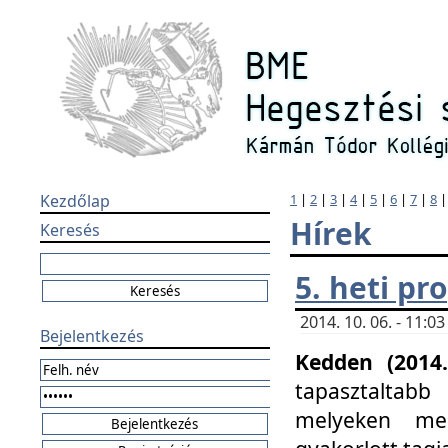
Kezdőlap
1
|
2
|
3
|
4
|
5
|
6
|
7
|
8
Hírek
Keresés
5. heti p
2014. 10. 06. - 11:
Bejelentkezés
Kedden (2014.
tapasztaltabb
melyeken meg